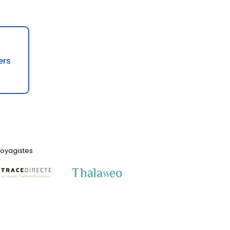
ers
 voyagistes