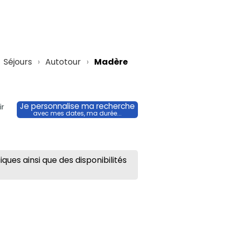
Séjours
Autotour
Madère
Je personnalise ma recherche
ir
avec mes dates, ma durée...
ues ainsi que des disponibilités