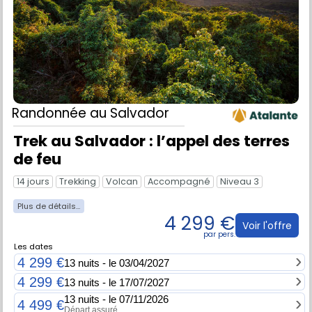
Randonnée
au Salvador
Trek au Salvador : l’appel des terres
de feu
14 jours
Trekking
Volcan
Accompagné
Niveau 3
4 299 €
Voir l'offre
Les dates
4 299 €
13 nuits - le 03/04/2027
4 299 €
13 nuits - le 17/07/2027
13 nuits - le 07/11/2026
4 499 €
Départ assuré