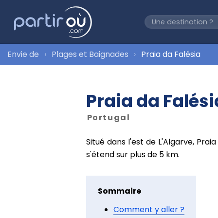
Envie de
Plages et Baignades
Praia da Falésia
Praia da Falési
Portugal
Situé dans l'est de L'Algarve, Praia
s'étend sur plus de 5 km.
Sommaire
Comment y aller ?