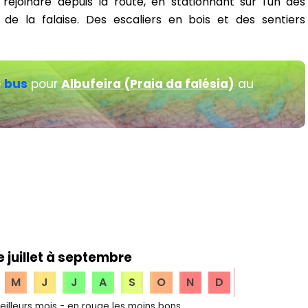
 rejoindre depuis la route, en stationnant sur l'un des
 de la falaise. Des escaliers en bois et des sentiers
e
bus
pour
Albufeira (Praia da falésia)
au
e juillet à septembre
M
J
J
A
S
O
N
D