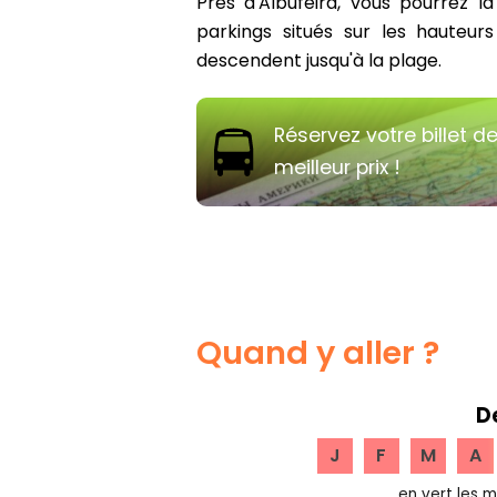
Près d'Albufeira, vous pourrez la
parkings situés sur les hauteurs
descendent jusqu'à la plage.
Réservez votre billet d
meilleur prix !
Quand y aller ?
D
J
F
M
A