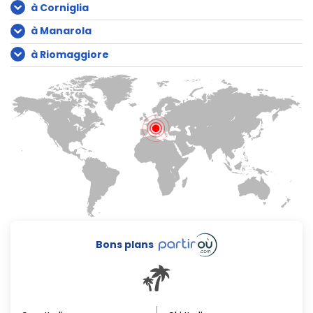
à Corniglia
à Manarola
à Riomaggiore
Bons plans