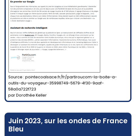
Source : pointecoalsace.fr/fr/partiroucom-la-boite-a-
outils-du-voyageur-35998749-5679-4f30-9aaf-
58a0a722f723
par Dorothée Keller
Juin 2023, sur les ondes de France
Bleu