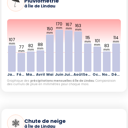
Pluviométrie
à Île de Lindau
170
167
163
mm
150
mm
mm
mm
115
114
107
101
mm
mm
mm
88
mm
82
83
77
mm
mm
mm
mm
Janvier
Février
Mars
Avril
Mai
Juin
Juillet
Août
Septembre
Octobre
Novembre
Décembre
Graphique des
précipitations mensuelles à Île de Lindau
. Comparaison
des cumuls de pluie en millimètres pour chaque mois.
Chute de neige
à Île de Lindau