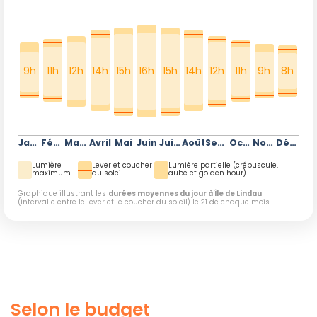
9h
11h
12h
14h
15h
16h
15h
14h
12h
11h
9h
8h
Janvier
Février
Mars
Avril
Mai
Juin
Juillet
Août
Septembre
Octobre
Novembre
Décembre
Lumière
Lever et coucher
Lumière partielle (crépuscule,
maximum
du soleil
aube et golden hour)
Graphique illustrant les
durées moyennes du jour à Île de Lindau
(intervalle entre le lever et le coucher du soleil) le 21 de chaque mois.
Selon le budget