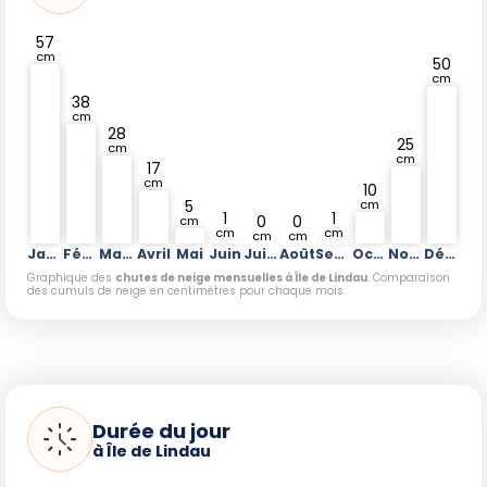
57
cm
50
cm
38
cm
28
25
cm
cm
17
cm
10
5
cm
1
1
0
0
cm
cm
cm
cm
cm
Janvier
Février
Mars
Avril
Mai
Juin
Juillet
Août
Septembre
Octobre
Novembre
Décembre
Graphique des
chutes de neige mensuelles à Île de Lindau
. Comparaison
des cumuls de neige en centimètres pour chaque mois.
Durée du jour
à Île de Lindau