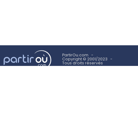
PartirOu.com
Copyright © 2001/2023
Tous droits réservés
Mentions légales
Politique des cookies
Utilisation des cookies
Conditions Générales d'Utilisation
Suivez-nous sur
NEWSLETTER