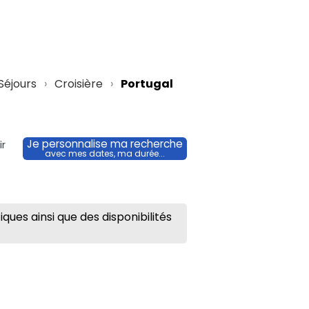
Séjours
Croisière
Portugal
Je personnalise ma recherche
ir
avec mes dates, ma durée...
ues ainsi que des disponibilités