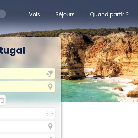
Vols
Séjours
Quand partir ?
rtugal