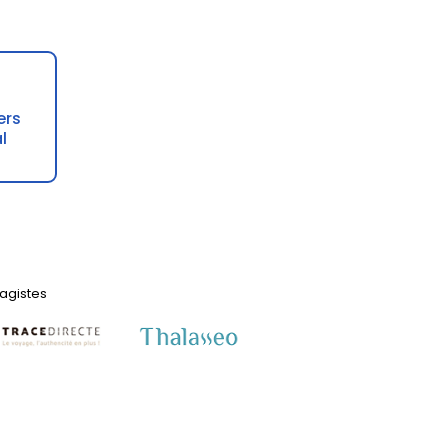
ers
l
yagistes