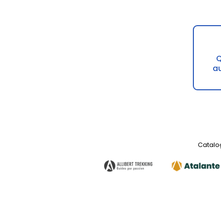
Q
au
Catalog