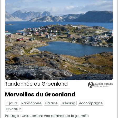
Randonnée
au Groenland
Merveilles du Groenland
11 jours
Randonnée
Balade
Trekking
Accompagné
Niveau 2
Portage : Uniquement vos affaires de la journée