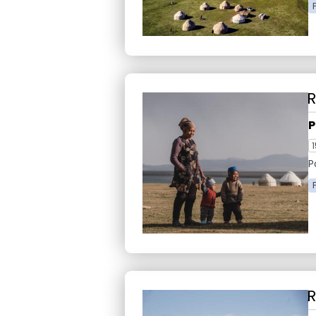
P
1
P