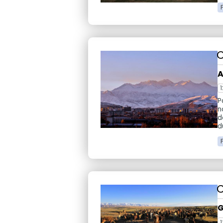
C
A
1
P
n
d
d
C
G
1