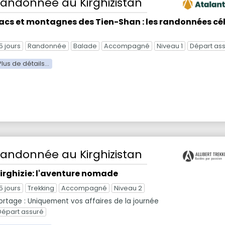
Randonnée
au Kirghizistan
acs et montagnes des Tien-Shan : les randonnées cé
5 jours
Randonnée
Balade
Accompagné
Niveau 1
Départ as
Randonnée
au Kirghizistan
irghizie: l'aventure nomade
5 jours
Trekking
Accompagné
Niveau 2
ortage : Uniquement vos affaires de la journée
Départ assuré