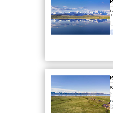
L
!
1
K
1
P