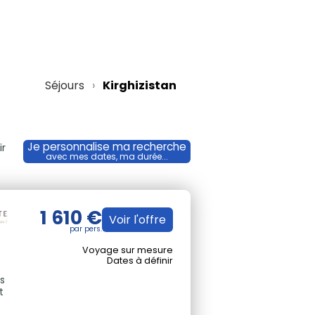
Séjours
Kirghizistan
Je personnalise ma recherche
ir
avec mes dates, ma durée...
1 610 €
Voir l'offre
Voyage sur mesure
Dates à définir
es
t