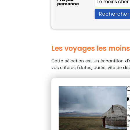
personne
Rechercher
Les voyages les moins
Cette sélection est un échantillon d'o
vos critères (dates, durée, ville de dépa
C
É
P
n
d