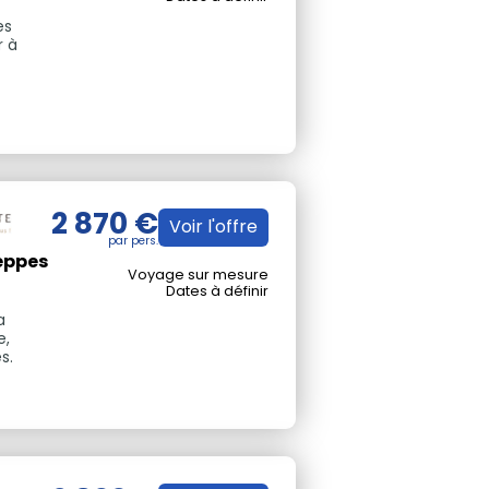
es
r à
2 870 €
Voir l'offre
eppes
Voyage sur mesure
Dates à définir
a
e,
s.