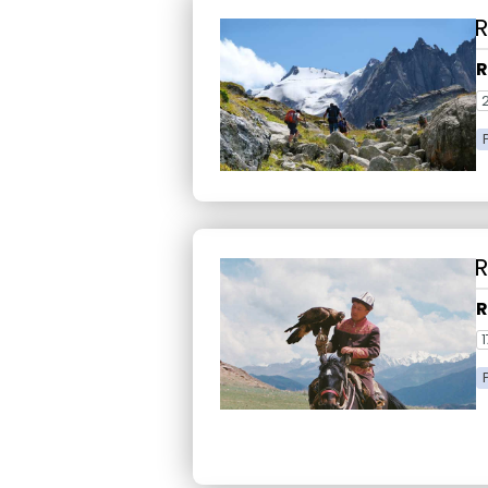
R
R
1