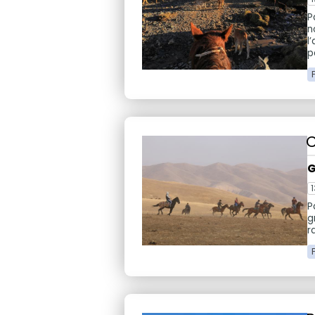
P
n
l
p
C
G
1
P
g
r