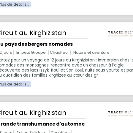
ircuit
au Kirghizistan
u pays des bergers nomades
2 jours
En petit Groupe
Chauffeur
Nature et aventure
artez pour un voyage de 12 jours au Kirghizistan : immersion chez l
omades des montagnes, rencontre avec un chasseur à l’aigle,
écouverte des lacs Issyk-Koul et Son Koul, nuits sous yourte et pa
u quotidien des familles kirghizes au cœur des gr
ircuit
au Kirghizistan
rande transhumance d'automne
3 jours
Action Solidaire
Chauffeur