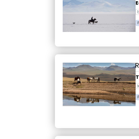
E
1
T
1