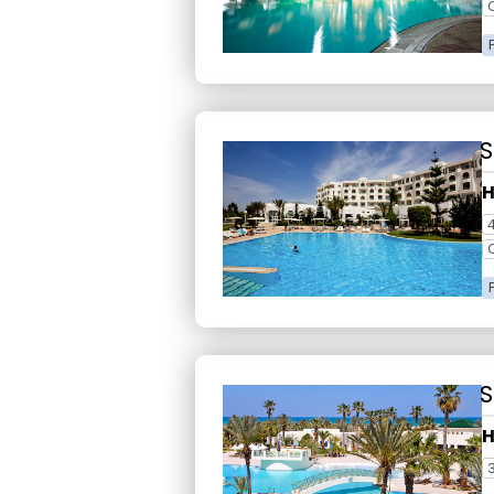
S
H
S
H