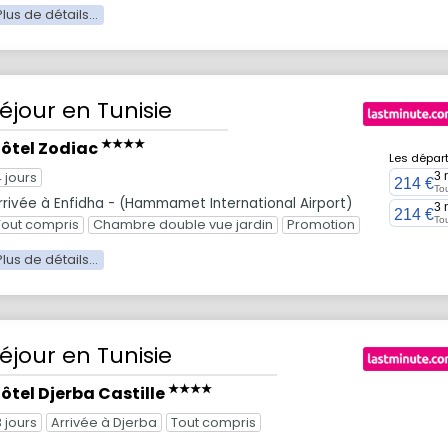
éjour
en Tunisie
★★★★
ôtel Zodiac
Les dépar
4 jours
3 
214 €
To
rrivée à Enfidha - (Hammamet International Airport)
3 
214 €
To
Tout compris
Chambre double vue jardin
Promotion
éjour
en Tunisie
★★★★
ôtel Djerba Castille
3 jours
Arrivée à Djerba
Tout compris