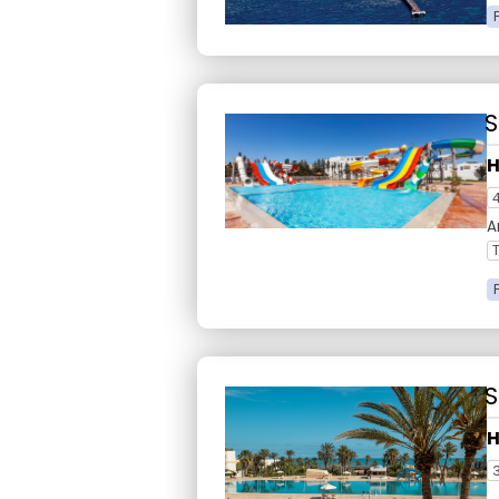
S
H
A
S
H