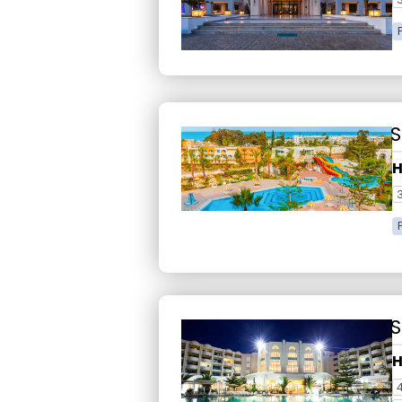
S
H
S
H