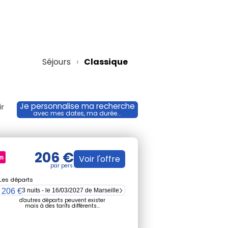
Séjours
Classique
Je personnalise ma recherche
ir
avec mes dates, ma durée...
206 €
Voir l'offre
Les départs
206 €
3 nuits - le 16/03/2027 de Marseille
d'autres départs peuvent exister
mais à des tarifs différents...