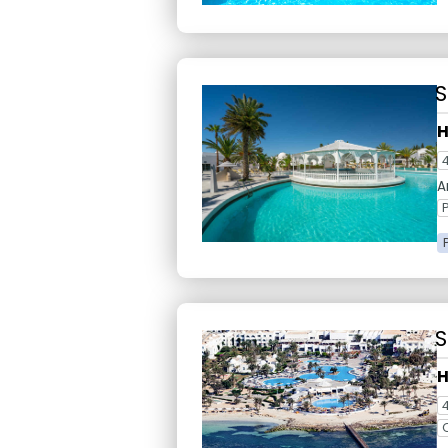
S
H
A
S
H