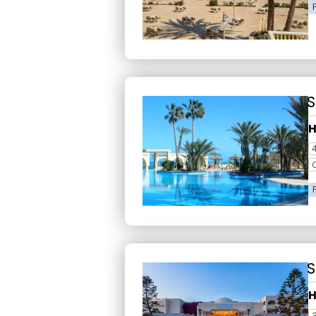
S
H
S
H