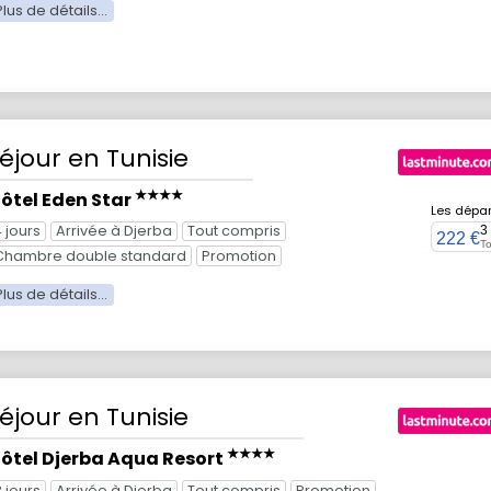
éjour
en Tunisie
★★★★
ôtel Eden Star
Les dépar
4 jours
Arrivée à Djerba
Tout compris
3
222 €
To
Chambre double standard
Promotion
éjour
en Tunisie
★★★★
ôtel Djerba Aqua Resort
3 jours
Arrivée à Djerba
Tout compris
Promotion