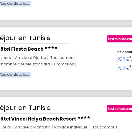
éjour
en Tunisie
★★★★
ôtel Fiesta Beach
Les dépar
4 jours
Arrivée à Djerba
Tout compris
3
232 €
To
Chambre double standard
Promotion
3
232 €
To
éjour
en Tunisie
★★★★
ôtel Vincci Helya Beach Resort
4 jours
Arrivée à Monastir
Voyage individuel
Tout compris