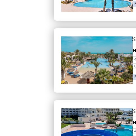
S
H
S
H