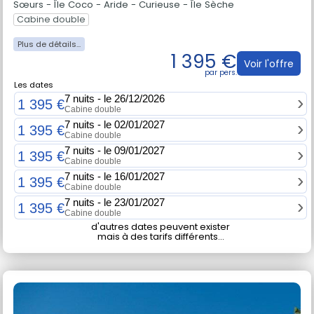
Sœurs - Île Coco - Aride - Curieuse - Île Sèche
Cabine double
1 395 €
Voir l'offre
Les dates
7 nuits - le 26/12/2026
1 395 €
Cabine double
7 nuits - le 02/01/2027
1 395 €
Cabine double
7 nuits - le 09/01/2027
1 395 €
Cabine double
7 nuits - le 16/01/2027
1 395 €
Cabine double
7 nuits - le 23/01/2027
1 395 €
Cabine double
d'autres dates peuvent exister
mais à des tarifs différents...