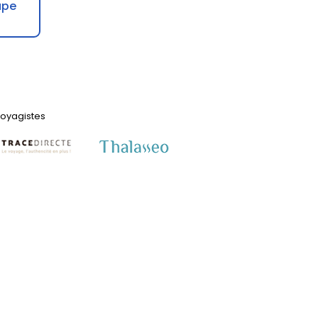
upe
 voyagistes