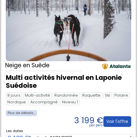
Neige
en Suède
Multi activités hivernal en Laponie
Suédoise
8 jours
Multi-activité
Randonnée
Raquette
Ski
Polaire
Nordique
Accompagné
Niveau 1
3 199 €
Voir l'offre
Les dates