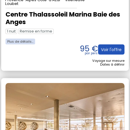
Thalasso
en France
Provence-Alpes Côte-d'Azur - Villeneuve
Loubet
Centre Thalassoleil Marina Baie des
Anges
1 nuit
Remise en forme
95 €
Voir l'offre
Voyage sur mesure
Dates à définir