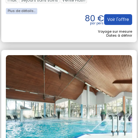
1 nuit
Séjours sans soins
Vente Flash
80 €
Voir l'offre
Voyage sur mesure
Dates à définir