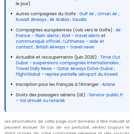
le jour)
Autres compagnies du Golfe :
Gulf Air
;
Oman Air
;
Kuwait Airways
;
Air Arabia
;
Saudia
Compagnies européennes (vols vers le Golfe) :
Air
France – flash alerte
;
KLM – travel alerts
et
communiqué officiel
;
Lufthansa – aide et
contact
;
British Airways – travel news
Actualité et recoupements (juin 2026) :
Time Out
Dubai – suspensions compagnies internationales
;
Travel Daily News – Qatar Airways Doha–Dubaï
;
FlightGlobal – reprise partielle aéroport du Koweït
Inscription pour les Français à l'étranger :
Ariane
Droits des passagers aériens (UE) :
Service-public.fr
– Vol annulé ou retardé
Les informations de cette page sont données à titre indicatif et
peuvent évoluer. En cas de vol perturbé, vérifiez toujours le
statut auprès de votre compagnie aérienne et des sources