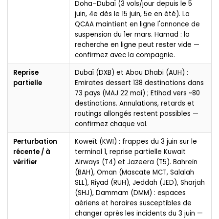
Doha–Dubaï (3 vols/jour depuis le 5
juin, 4e dès le 15 juin, 5e en été). La
QCAA maintient en ligne l'annonce de
suspension du 1er mars. Hamad : la
recherche en ligne peut rester vide —
confirmez avec la compagnie.
Reprise
Dubaï (DXB) et Abou Dhabi (AUH) :
partielle
Emirates dessert 138 destinations dans
73 pays (MAJ 22 mai) ; Etihad vers ~80
destinations. Annulations, retards et
routings allongés restent possibles —
confirmez chaque vol.
Perturbation
Koweït (KWI) : frappes du 3 juin sur le
récente / à
terminal 1, reprise partielle Kuwait
vérifier
Airways (T4) et Jazeera (T5). Bahreïn
(BAH), Oman (Mascate MCT, Salalah
SLL), Riyad (RUH), Jeddah (JED), Sharjah
(SHJ), Dammam (DMM) : espaces
aériens et horaires susceptibles de
changer après les incidents du 3 juin —