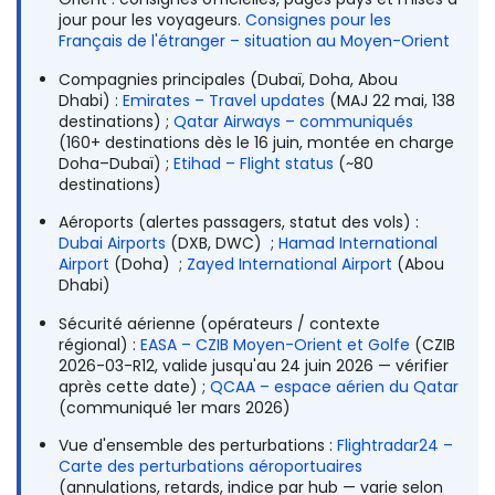
jour pour les voyageurs.
Consignes pour les
Français de l'étranger – situation au Moyen-Orient
Compagnies principales (Dubaï, Doha, Abou
Dhabi) :
Emirates – Travel updates
(MAJ 22 mai, 138
destinations) ;
Qatar Airways – communiqués
(160+ destinations dès le 16 juin, montée en charge
Doha–Dubaï) ;
Etihad – Flight status
(~80
destinations)
Aéroports (alertes passagers, statut des vols) :
Dubai Airports
(DXB, DWC) ;
Hamad International
Airport
(Doha) ;
Zayed International Airport
(Abou
Dhabi)
Sécurité aérienne (opérateurs / contexte
régional) :
EASA – CZIB Moyen-Orient et Golfe
(CZIB
2026-03-R12, valide jusqu'au 24 juin 2026 — vérifier
après cette date) ;
QCAA – espace aérien du Qatar
(communiqué 1er mars 2026)
Vue d'ensemble des perturbations :
Flightradar24 –
Carte des perturbations aéroportuaires
(annulations, retards, indice par hub — varie selon