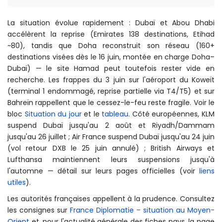
La situation évolue rapidement : Dubaï et Abou Dhabi
accélèrent la reprise (Emirates 138 destinations, Etihad
~80), tandis que Doha reconstruit son réseau (160+
destinations visées dès le 16 juin, montée en charge Doha–
Dubaï) — le site Hamad peut toutefois rester vide en
recherche. Les frappes du 3 juin sur l'aéroport du Koweït
(terminal 1 endommagé, reprise partielle via T4/T5) et sur
Bahreïn rappellent que le cessez-le-feu reste fragile. Voir le
bloc
Situation du jour
et le
tableau
. Côté européennes, KLM
suspend Dubaï jusqu'au 2 août et Riyadh/Dammam
jusqu'au 26 juillet ; Air France suspend Dubaï jusqu'au 24 juin
(vol retour DXB le 25 juin annulé) ; British Airways et
Lufthansa maintiennent leurs suspensions jusqu'à
l'automne — détail sur leurs pages officielles (voir
liens
utiles
).
Les autorités françaises appellent à la prudence. Consultez
les consignes sur
France Diplomatie – situation au Moyen-
Orient
et, pour l'actualité générale des fiches pays, la page