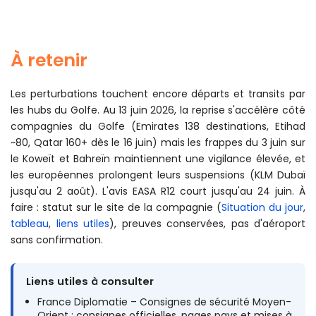
vous en avez un, et inscrivez-vous sur
Ariane
si vous
l'accès à certaines solutions commerciales ou à
êtes ressortissant français. Pour les Émirats et le Qatar,
l'assistance.
les autorités françaises diffusent des consignes et
rappellent les numéros de contact utiles sur
France
À retenir
Diplomatie
.
Les perturbations touchent encore départs et transits par
les hubs du Golfe. Au 13 juin 2026, la reprise s'accélère côté
compagnies du Golfe (Emirates 138 destinations, Etihad
~80, Qatar 160+ dès le 16 juin) mais les frappes du 3 juin sur
le Koweït et Bahreïn maintiennent une vigilance élevée, et
les européennes prolongent leurs suspensions (KLM Dubaï
jusqu'au 2 août). L'avis EASA R12 court jusqu'au 24 juin. À
faire : statut sur le site de la compagnie (
Situation du jour
,
tableau
,
liens utiles
), preuves conservées, pas d'aéroport
sans confirmation.
Liens utiles à consulter
France Diplomatie – Consignes de sécurité Moyen-
Orient : consignes officielles, pages pays et mises à