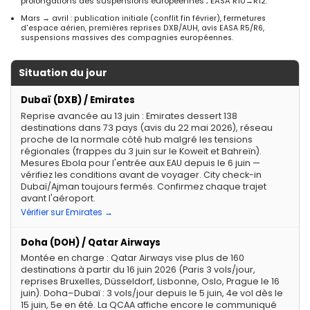
prolongations des suspensions européennes ; EASA R10→R12.
Mars → avril : publication initiale (conflit fin février), fermetures
d'espace aérien, premières reprises DXB/AUH, avis EASA R5/R6,
suspensions massives des compagnies européennes.
Situation du jour
Dubaï (DXB) / Emirates
Reprise avancée au 13 juin : Emirates dessert 138
destinations dans 73 pays (avis du 22 mai 2026), réseau
proche de la normale côté hub malgré les tensions
régionales (frappes du 3 juin sur le Koweït et Bahreïn).
Mesures Ebola pour l'entrée aux EAU depuis le 6 juin —
vérifiez les conditions avant de voyager. City check-in
Dubaï/Ajman toujours fermés. Confirmez chaque trajet
avant l'aéroport.
Vérifier sur Emirates →
Doha (DOH) / Qatar Airways
Montée en charge : Qatar Airways vise plus de 160
destinations à partir du 16 juin 2026 (Paris 3 vols/jour,
reprises Bruxelles, Düsseldorf, Lisbonne, Oslo, Prague le 16
juin). Doha–Dubaï : 3 vols/jour depuis le 5 juin, 4e vol dès le
15 juin, 5e en été. La QCAA affiche encore le communiqué