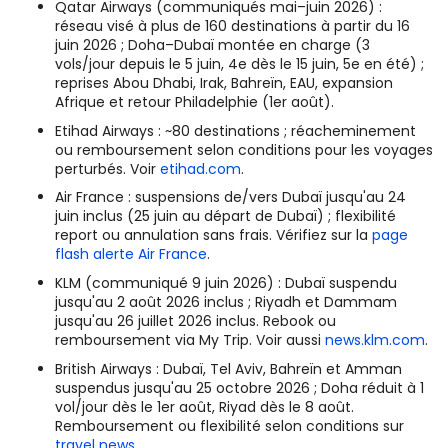
Qatar Airways (communiqués mai–juin 2026) :
réseau visé à plus de 160 destinations à partir du 16
juin 2026 ; Doha–Dubaï montée en charge (3
vols/jour depuis le 5 juin, 4e dès le 15 juin, 5e en été) ;
reprises Abou Dhabi, Irak, Bahreïn, EAU, expansion
Afrique et retour Philadelphie (1er août).
Etihad Airways : ~80 destinations ; réacheminement
ou remboursement selon conditions pour les voyages
perturbés. Voir
etihad.com
.
Air France : suspensions de/vers Dubaï jusqu'au 24
juin inclus (25 juin au départ de Dubaï) ; flexibilité
report ou annulation sans frais. Vérifiez sur la
page
flash alerte Air France
.
KLM (communiqué 9 juin 2026) : Dubaï suspendu
jusqu'au 2 août 2026 inclus ; Riyadh et Dammam
jusqu'au 26 juillet 2026 inclus. Rebook ou
remboursement via My Trip. Voir aussi
news.klm.com
.
British Airways : Dubaï, Tel Aviv, Bahreïn et Amman
suspendus jusqu'au 25 octobre 2026 ; Doha réduit à 1
vol/jour dès le 1er août, Riyad dès le 8 août.
Remboursement ou flexibilité selon conditions sur
travel news
.