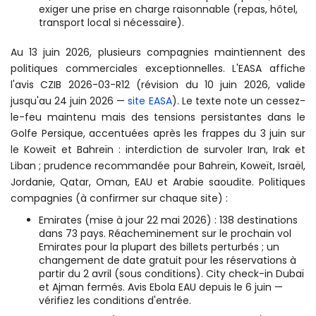
exiger une prise en charge raisonnable (repas, hôtel,
transport local si nécessaire).
Au 13 juin 2026, plusieurs compagnies maintiennent des
politiques commerciales exceptionnelles. L'EASA affiche
l'avis CZIB 2026-03-R12 (révision du 10 juin 2026, valide
jusqu'au 24 juin 2026 —
site EASA
). Le texte note un cessez-
le-feu maintenu mais des tensions persistantes dans le
Golfe Persique, accentuées après les frappes du 3 juin sur
le Koweït et Bahreïn : interdiction de survoler Iran, Irak et
Liban ; prudence recommandée pour Bahreïn, Koweït, Israël,
Jordanie, Qatar, Oman, EAU et Arabie saoudite. Politiques
compagnies (à confirmer sur chaque site) :
Emirates (mise à jour 22 mai 2026) : 138 destinations
dans 73 pays. Réacheminement sur le prochain vol
Emirates pour la plupart des billets perturbés ; un
changement de date gratuit pour les réservations à
partir du 2 avril (sous conditions). City check-in Dubaï
et Ajman fermés. Avis Ebola EAU depuis le 6 juin —
vérifiez les conditions d'entrée.