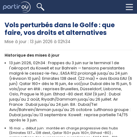
Vols perturbés dans le Golfe : que
faire, vos droits et alternatives
Mise à jour : 13 juin 2026 à 02h34
Historique des mises à jour
13 juin 2026, 02h34 : Frappes du 3 juin sur le terminal 1 de
l'aéroport du Koweït et sur Bahreïn — tensions persistantes
malgré le cessez-le-feu ; EASA R12 prolongé jusqu'au 24 juin
(révision 10 juin). Emirates 138 dest. (22 mai) + avis Ebola EAU (6
juin). Qatar 160+ dès le 16 juin, 4e vol/jour Dubaï dès le 15 juin, 5
vols/jour en été ; reprises Bruxelles, Düsseldorf, Lisbonne,
Oslo, Prague le 16 juin. Etihad ~80 dest. KLM (9 juin) : Dubaï
jusqu'au 2 août, Riyadh/Dammam jusqu'au 26 juillet. Air
France : Dubaï jusqu'au 24 juin. BA : Dubaï/Tel
Aviv/Bahreïn/Amman jusqu'au 25 octobre. Lufthansa groupe :
Dubaï jusqu'au 13 septembre. Koweït : reprise partielle T4/T5
après le 3 juin.
16 mai → début juin : montée en charge progressive des hubs
(Emirates 137→138 dest., Qatar 150+ puis 160+, Etihad ~80) ;