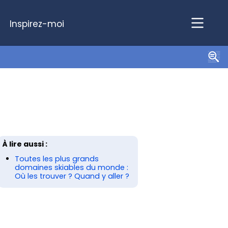
Inspirez-moi
À lire aussi :
Toutes les plus grands
domaines skiables du monde :
Où les trouver ? Quand y aller ?