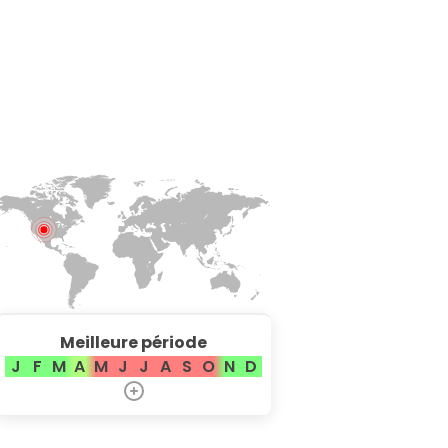
Meilleure période
J
F
M
A
M
J
J
A
S
O
N
D