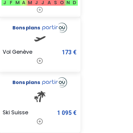
J
F
M
A
M
J
J
A
S
O
N
D
Bons plans
Vol Genève
173 €
Bons plans
Ski Suisse
1 095 €