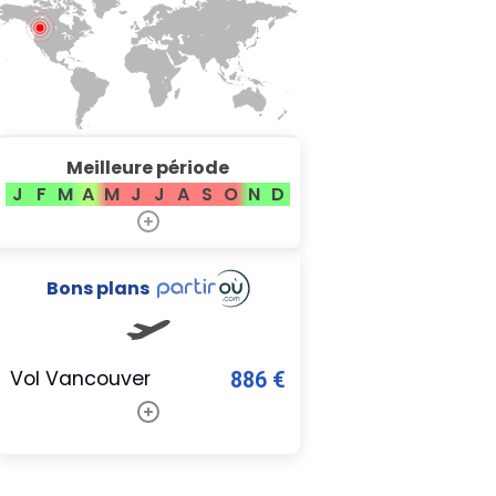
Meilleure période
J
F
M
A
M
J
J
A
S
O
N
D
Bons plans
Vol Vancouver
886 €