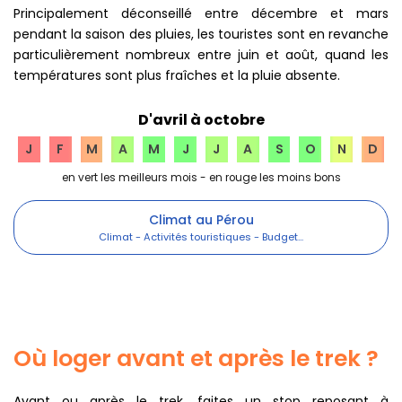
Principalement déconseillé entre décembre et mars
pendant la saison des pluies, les touristes sont en revanche
particulièrement nombreux entre juin et août, quand les
températures sont plus fraîches et la pluie absente.
D'avril à octobre
J
F
M
A
M
J
J
A
S
O
N
D
Climat au Pérou
Où loger avant et après le trek ?
Avant ou après le trek, faites un stop reposant à