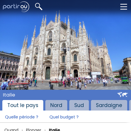
Italie
Tout le pays
Nord
Sud
Sardaigne
Quelle période ?
Quel budget ?
Quand
Plonger
Italie