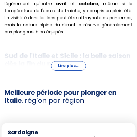
légèrement qu'entre
avril
et
octobre
, même si la
température de l'eau reste fraîche, y compris en plein été.
La visibilité dans les lacs peut être attrayante au printemps,
mais la nature alpine du climat la réserve généralement
aux plongeurs bien équipés.
Sud de l'Italie et Sicile : la belle saison
dès la fin du printemps
Lire plus...
Dans les régions du sud (Pouilles, Calabre, Campanie,
Basilicate) et en Sicile, la saison idéale pour la plongée et le
Meilleure période pour plonger en
snorkeling s'étend principalement de
juin
à
septembre
.
Italie
, région par région
Les températures de l'eau deviennent agréables à partir de
juin et se maintiennent jusqu'en septembre, favorisant une
riche activité marine dans des sites emblématiques
comme les îles Égades, Tropea ou Santa Maria di Leuca.
L'été offre des eaux claires et chaudes, propices à
Sardaigne