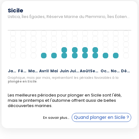
explorer les sites du nord, concentrez-vous sur les mois les
Sicile
plus doux, principalement entre
juin
et
septembre
, en
Ustica, Îles Égades, Réserve Marine du Plemmirio, Îles Éoliennes, Capo Gallo, Lampedusa, Pantelleria
vous équipant pour des eaux plus fraîches. Gardez toujours
en tête la variabilité des conditions locales : vérifiez la
météo marine avant chaque sortie.
Janvier
Février
Mars
Avril
Mai
Juin
Juillet
Août
Septembre
Octobre
Novembre
Décembre
Graphique, mois par mois, représentant les périodes favorables à la
plongée en Sicile
.
Les meilleures périodes pour plonger en Sicile sont l'été,
mais le printemps et l'automne offrent aussi de belles
découvertes marines.
Quand plonger en Sicile ?