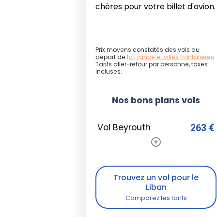
plus agréable pour explorer la c
chères pour votre billet d'avion.
Si vous recherchez des eaux te
immersion sereine dans la vie marine
juin à septembre
. Pour les plo
Prix moyens constatés des vols au
immersions restent possibles le r
départ de
la France et villes frontalières
.
Tarifs aller-retour par personne, taxes
sont moins stables et la mer plus 
incluses.
conseillé de privilégier les sorti
surtout lors de conditions météo 
Nos bons plans vols
Vol Beyrouth
263 €
Trouvez un vol pour le
Liban