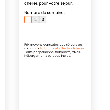
ôte du Liban en plongée sous-marine.
chères pour votre séjour.
mpérées, une météo clémente et une
Nombre de semaines :
 locale, privilégiez l'été libanais, de
1
2
3
ngeurs aventuriers équipés, quelques
este de l'année, mais les conditions
fraîche. En termes de sécurité, il est
es organisées par les clubs officiels,
Prix moyens constatés des séjours au
changeantes.
départ de
la France et villes frontalières
.
Tarifs par personne, transports, taxes,
hébergements et repas inclus.