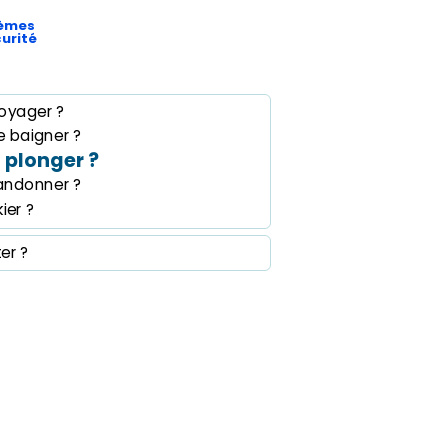
èmes
urité
oyager ?
 baigner ?
plonger ?
andonner ?
ier ?
ter ?