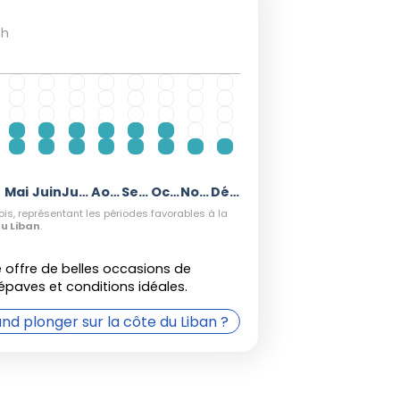
s active et possibilité de croiser des
th
mbre et octobre, pour des plongées
able
Mai
Juin
Juillet
Août
Septembre
Octobre
Novembre
Décembre
is, représentant les périodes favorables à la
l
, les précipitations augmentent, la
du Liban
.
 °C) et la météo devient changeante,
complexe. Les conditions sont alors
 offre de belles occasions de
 épaves et conditions idéales.
rimentés, équipés de combinaisons
nd plonger sur la côte du Liban ?
son des crues fluviales ou d'une houle