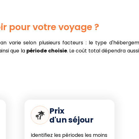
n compte
ir pour votre voyage ?
le toute l'année, mais elle perd
n varie selon plusieurs facteurs : le type d'hébergem
s de la saison estivale.
insi que la
période choisie
. Le coût total dépendra aussi
ys n'héberge pas de récifs tropicaux
mportante.
e l'eau, inégale selon les endroits, à
rtuaires.
 surtout hors saison.
Prix
d'un séjour
ode de mai à octobre est de loin la
Identifiez les périodes les moins