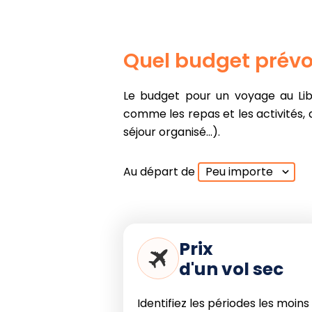
Aspects à prendre e
Quel budget prévo
La plongée reste réalisab
Le budget pour un voyage au Liba
nettement en confort en dehor
comme les repas et les activités, a
La faune est modérée ; le pa
séjour organisé...).
ni de mégafaune pélagique i
Soyez attentif à la qualité d
cause de rejets urbains ou po
Au départ de
Peu importe
Privilégiez les clubs encadrés,
Prix
En résumé
d'un vol sec
Quand plonger au Liban ? La péri
Identifiez les périodes les moins