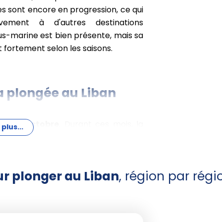
s sont encore en progression, ce qui
ivement à d'autres destinations
us-marine est bien présente, mais sa
nt fortement selon les saisons.
la plongée au Liban
mai à octobre
. Durant ces mois, la
 plus...
e 21 et 28 °C, et l'air reste doux à
s agréables. Les conditions sont plus
e généralement faibles. L'été permet
ur plonger au Liban
, région par régi
 colorés et de nombreuses épaves
haudes, météo stable, faibles
té de la visibilité sous-marine.