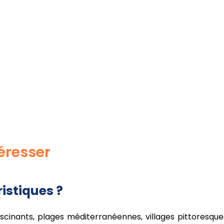
éresser
ristiques ?
 fascinants, plages méditerranéennes, villages pittores