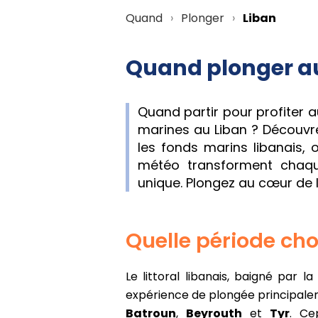
Quand
Plonger
Liban
Quand plonger au
Quand partir pour profiter
marines au Liban ? Découvre
les fonds marins libanais, 
météo transforment chaq
unique. Plongez au cœur de l
Quelle période choi
Le littoral libanais, baigné par la
expérience de plongée principal
Batroun
,
Beyrouth
et
Tyr
. Ce