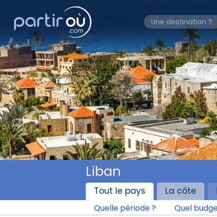
Liban
Tout le pays
La côte
Quelle période ?
Quel budge