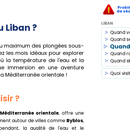
Probl
de séc
LIBAN
 Liban ?
Quand v
Quand se
 au maximum des plongées sous-
Quand 
z les mois idéaux pour explorer
Quand r
où la température de l'eau et la
Quand sk
ue immersion en une aventure
Quoi visi
a Méditerranée orientale !
sir ?
Méditerranée orientale
, offre une
ement autour de villes comme
Byblos
,
pendant, la qualité de l'eau et le