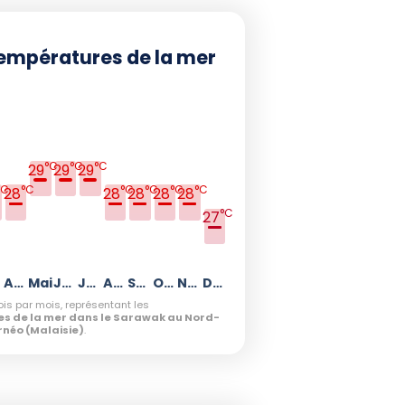
empératures de la mer
°C
°C
°C
29
29
29
°C
°C
°C
°C
°C
°C
28
28
28
28
28
°C
27
Avril
Mai
Juin
Juillet
Août
Septembre
Octobre
Novembre
Décembre
is par mois, représentant les
s de la mer dans le Sarawak au Nord-
rnéo (Malaisie)
.