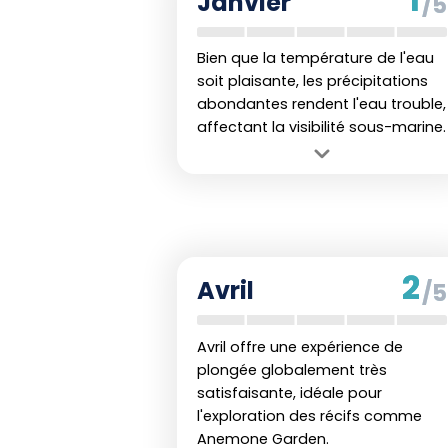
Janvier
/5
Bien que la température de l'eau
soit plaisante, les précipitations
abondantes rendent l'eau trouble,
affectant la visibilité sous-marine.
Avantage :
Températures de l'eau
agréables pour la plongée.
Inconvénient :
Haut niveau de
précipitations rendant l'eau trouble et
la plongée peu agréable.
2
Avril
/5
Avril offre une expérience de
plongée globalement très
satisfaisante, idéale pour
l'exploration des récifs comme
Anemone Garden.