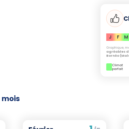
bliez pas l'importance de préserver ces
ifs coralliens, que vous aurez le privilège
a biodiversité et nécessitent une attention
C
ée
écoresponsable
en évitant tout contact
t strictement les consignes locales pour
J
F
M
nnementale.
Graphique, mo
une belle opportunité pour les amateurs de
agréables d
tèmes marins dynamiques. Planifiez votre
Bornéo (Mal
ne expérience enrichissante, tout en gardant
Climat
parfait
rvation marine.
 mois
1