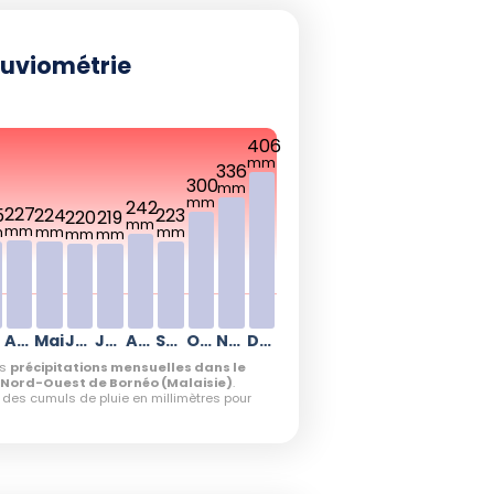
luviométrie
406
mm
336
300
mm
mm
242
227
5
224
223
220
219
mm
mm
m
mm
mm
mm
mm
Avril
Mai
Juin
Juillet
Août
Septembre
Octobre
Novembre
Décembre
es
précipitations mensuelles dans le
Nord-Ouest de Bornéo (Malaisie)
.
es cumuls de pluie en millimètres pour