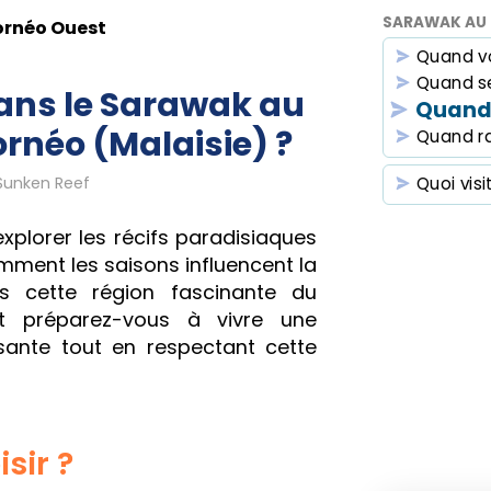
SARAWAK AU 
ornéo Ouest
Quand v
Quand se
ans le Sarawak au
Quand 
rnéo (Malaisie) ?
Quand r
Sunken Reef
Quoi visi
explorer les récifs paradisiaques
ment les saisons influencent la
s cette région fascinante du
t préparez-vous à vivre une
sante tout en respectant cette
sir ?