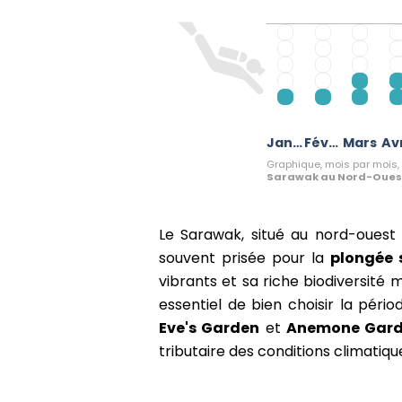
Janvier
Février
Mars
Avr
Graphique, mois par mois, 
Sarawak au Nord-Ouest
Le Sarawak, situé au nord-ouest 
souvent prisée pour la
plongée 
vibrants et sa riche biodiversité 
essentiel de bien choisir la pér
Eve's Garden
et
Anemone Gar
tributaire des conditions climatiqu