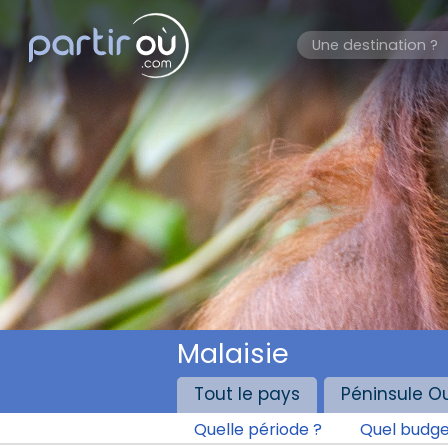
Malaisie
Tout le pays
Péninsule O
Quelle période ?
Quel budge