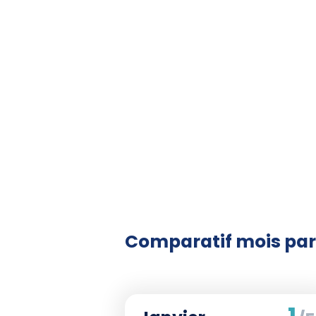
Lors de vos explorations, n'ou
magnifiques écosystèmes. Les réc
d'admirer, sont essentiels pour l
particulière. Pratiquez une plong
avec les coraux et en respectan
minimiser votre empreinte enviro
En conclusion, le Sarawak offre 
plongée de découvrir des écosys
voyage entre mai et juillet pour u
à l'esprit l'importance de la conse
Comparatif mois par
1