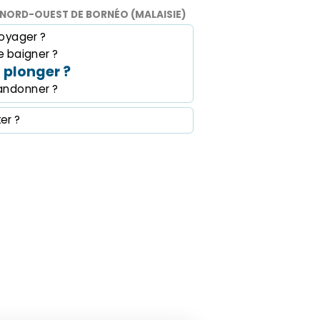
NORD-OUEST DE BORNÉO (MALAISIE)
oyager ?
 baigner ?
plonger ?
andonner ?
ter ?