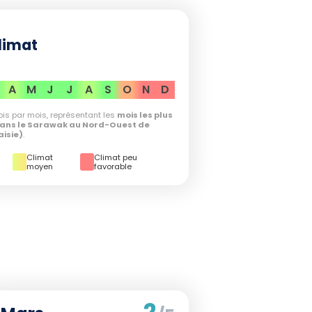
limat
A
M
J
J
A
S
O
N
D
is par mois, représentant les
mois les plus
ans le Sarawak au Nord-Ouest de
aisie)
.
Climat
Climat peu
moyen
favorable
2