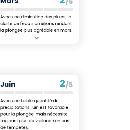
Mars
/5
Avec une diminution des pluies, la
clarté de l'eau s'améliore, rendant
la plongée plus agréable en mars.
Avantage :
Meilleure visibilité sous-
marine avec moins de précipitations.
Inconvénient :
Début de la transition
vers des conditions plus sèches,
certaines espèces marines peuvent
être moins actives.
2
Juin
/5
Avec une faible quantité de
précipitations, juin est favorable
pour la plongée, mais nécessite
toujours plus de vigilance en cas
de tempêtes.