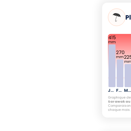
pour la plongée en
janvier
et
février
, avec
P
 à cause des importantes précipitations. Ces
 voient une mer souvent trouble malgré des
e 27-28°C pour l'eau et 25-27°C pour l'air.
415
mm
 plongées deviennent aussi peu idéales avec
270
 encombre les eaux. Ce climat ombrage la
22
mm
m
out en créant des courants marins moins
s activités sous-marines. Même si l'eau
il est conseillé d'opter pour d'autres mois
vre une expérience de plongée mémorable.
Janvier
Février
Mars
Graphique d
Sarawak au 
Comparaison d
chaque mois.
osystèmes marins