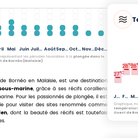
T
il
Mai
Juin
Juillet
Août
Septembre
Octobre
Novembre
Décembre
représentant les périodes favorables à la
plongée dans le
 de Bornéo (Malaisie)
.
°C
28
28
°C
27
de Bornéo en Malaisie, est une destination
sous-marine
, grâce à ses récifs coralliens
marine. Pour les passionnés de plongée, il est
Janvier
Février
Mars
iode pour visiter des sites renommés comme
Graphique, mo
température
den
, dont la beauté des récifs est toutefois
Ouest de Bo
es.