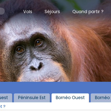
Vols
Séjours
Quand partir ?
uest
Péninsule Est
Bornéo Ouest
Bornéo 
t ?