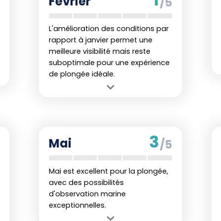
Février
/5
L'amélioration des conditions par
rapport à janvier permet une
meilleure visibilité mais reste
suboptimale pour une expérience
de plongée idéale.
Avantage :
Légère diminution des
précipitations, ce qui améliore la
visibilité sous l'eau comparé à janvier.
Inconvénient :
Encore des
3
Mai
/5
précipitations relativement élevées
qui peuvent nuire à l'expérience de
plongée.
Mai est excellent pour la plongée,
avec des possibilités
d'observation marine
exceptionnelles.