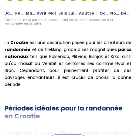
Janvier
Février
Mars
Avril
Mai
Juin
Juillet
Août
Septembre
Octobre
Novembre
Décembre
Graphique, mois par mois, représentant les périodes favorables à la
randonnée en Croatie
.
La
Croatie
est une destination prisée pour les amateurs de
randonnée
et de trekking, grâce à ses magnifiques
parcs
nationaux
tels que Paklenica, Plitvice, Risnjak et Krka, ainsi
qu'au massif du Velebit et certaines îles comme Hvar et
Brač. Cependant, pour pleinement profiter de ces
paysages enchanteurs, il est crucial de choisir la bonne
période.
Périodes idéales pour la randonnée
en Croatie
Globalement, la Croatie offre ses meilleures conditions de