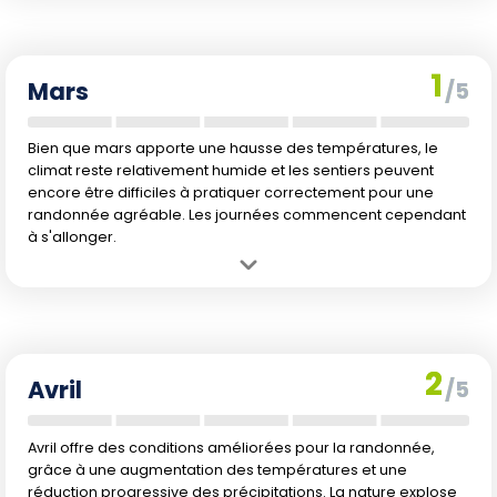
paisible.
Inconvénient :
Conditions climatiques encore froides et humides,
limitant la capacité à explorer les sentiers de manière agréable.
1
Mars
/5
Bien que mars apporte une hausse des températures, le
climat reste relativement humide et les sentiers peuvent
encore être difficiles à pratiquer correctement pour une
randonnée agréable. Les journées commencent cependant
à s'allonger.
Avantage :
Début d'amélioration des températures, signes de
printemps commencent à apparaître.
Inconvénient :
Peut encore y avoir des restes de neige et terrains
boueux.
2
Avril
/5
Avril offre des conditions améliorées pour la randonnée,
grâce à une augmentation des températures et une
réduction progressive des précipitations. La nature explose