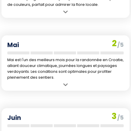
de couleurs, parfait pour admirer la flore locale.
Avantage :
Températures plus clémentes et flore en pleine floraison,
apportant couleur et vie aux paysages.
Inconvénient :
Reste un peu d'humidité mais très praticable pour
les randonneurs.
2
Mai
/5
Mai est l'un des meilleurs mois pour la randonnée en Croatie,
alliant douceur climatique, journées longues et paysages
verdoyants. Les conditions sont optimales pour profiter
pleinement des sentiers.
Avantage :
Climat printanier idéal avec des températures
agréables et une végétation luxuriante, excellente période pour
l'observation de la nature.
Inconvénient :
Peut être le début de la haute saison touristique, les
3
sentiers peuvent commencer à se peupler.
Juin
/5