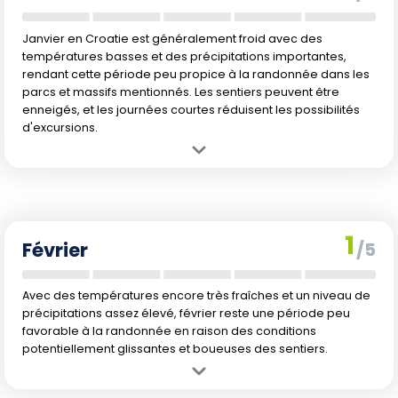
Janvier en Croatie est généralement froid avec des
températures basses et des précipitations importantes,
rendant cette période peu propice à la randonnée dans les
parcs et massifs mentionnés. Les sentiers peuvent être
enneigés, et les journées courtes réduisent les possibilités
d'excursions.
Avantage :
Moins de fréquentation, parfait pour ceux qui
recherchent la tranquillité.
Inconvénient :
Températures basses, conditions de sentiers parfois
enneigées et journées courtes limitant le temps de randonnée.
1
Février
/5
Avec des températures encore très fraîches et un niveau de
précipitations assez élevé, février reste une période peu
favorable à la randonnée en raison des conditions
potentiellement glissantes et boueuses des sentiers.
Avantage :
Toujours moins de visiteurs, permettant une expérience