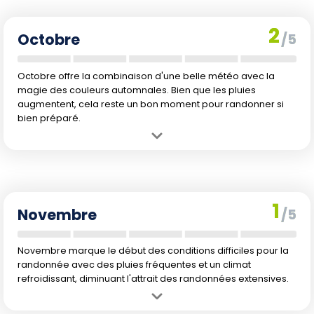
Inconvénient :
Début possible des précipitations automnales à
surveiller.
2
Octobre
/5
Octobre offre la combinaison d'une belle météo avec la
magie des couleurs automnales. Bien que les pluies
augmentent, cela reste un bon moment pour randonner si
bien préparé.
Avantage :
Conditions climatiques agréables avec des paysages
d'automne colorés.
Inconvénient :
Risque accru de précipitations et journées plus
courtes à mesure que l'automne approche.
1
Novembre
/5
Novembre marque le début des conditions difficiles pour la
randonnée avec des pluies fréquentes et un climat
refroidissant, diminuant l'attrait des randonnées extensives.
Avantage :
Réduction des visiteurs, offrant des sentiers plus