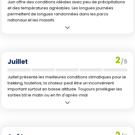
Juin offre des conditions idéales avec peu de précipitations
et des températures agréables. Les longues journées
permettent de longues randonnées dans les parcs
nationaux et les massifs.
Avantage :
Longues journées ensoleillées, températures optimales
pour explorer les sentiers en altitude.
Inconvénient :
Début de l'afflux touristique, certains sentiers
peuvent être plus fréquentés.
2
Juillet
/5
Juillet présente les meilleures conditions climatiques pour le
trekking, toutefois, la chaleur peut être un inconvénient
important surtout en basse altitude. Toujours privilégier les
sorties tôt le matin ou en fin d'après-midi.
Avantage :
Conditions météorologiques stables et temps ensoleillé,
idéal pour les activités en plein air.
Inconvénient :
Chaleur parfois intense surtout en basse altitude, et
forte affluence touristique.