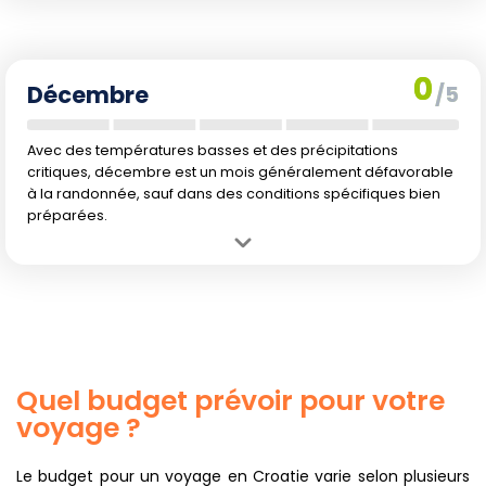
calmes.
Inconvénient :
Pluie importante et refroidissement des
températures rendant les sentiers glissants et impraticables.
0
Décembre
/5
Avec des températures basses et des précipitations
critiques, décembre est un mois généralement défavorable
à la randonnée, sauf dans des conditions spécifiques bien
préparées.
Avantage :
Sérénité des paysages hivernaux pour les passionnés
de ce type d'environnement.
Inconvénient :
Temps froid et humide, rendant de nombreux
sentiers impraticables ou même fermés.
Quel budget prévoir pour votre
voyage ?
Le budget pour un voyage en Croatie varie selon plusieurs