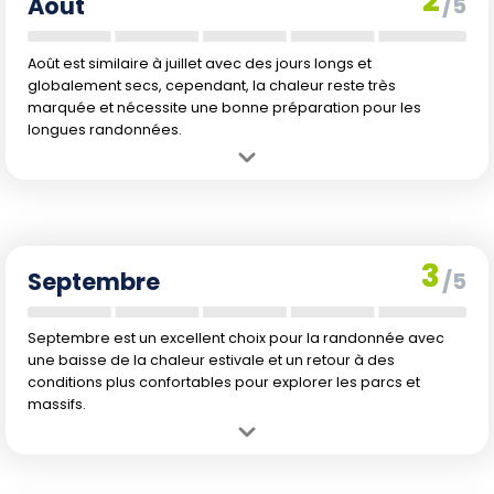
2
Août
/5
Août est similaire à juillet avec des jours longs et
globalement secs, cependant, la chaleur reste très
marquée et nécessite une bonne préparation pour les
longues randonnées.
Avantage :
Temps ensoleillé et longues journées permettant des
randonnées étendues.
Inconvénient :
Chaleur continue et haute saison touristique, les
sites peuvent être bondés.
3
Septembre
/5
Septembre est un excellent choix pour la randonnée avec
une baisse de la chaleur estivale et un retour à des
conditions plus confortables pour explorer les parcs et
massifs.
Avantage :
Températures plus clémentes, redescente progressive
de l'affluence touristique et beauté des paysages d'automne.