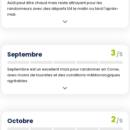
Août peut être chaud mais reste attrayant pour les
randonneurs avec des départs tôt le matin ou tard l'après-
midi.
Avantage :
Climat stable, journées encore longues, et paysages
baignés de soleil.
Inconvénient :
Chaleur élevée, rendant les randonnées difficiles à
midi, et pics d'affluence.
3
Septembre
/5
Septembre est un excellent mois pour randonner en Corse,
avec moins de touristes et des conditions météorologiques
agréables.
Avantage :
Températures plus fraîches avec une baisse de
l'affluence.
Inconvénient :
Quelques précipitations vers la fin du mois.
2
Octobre
/5