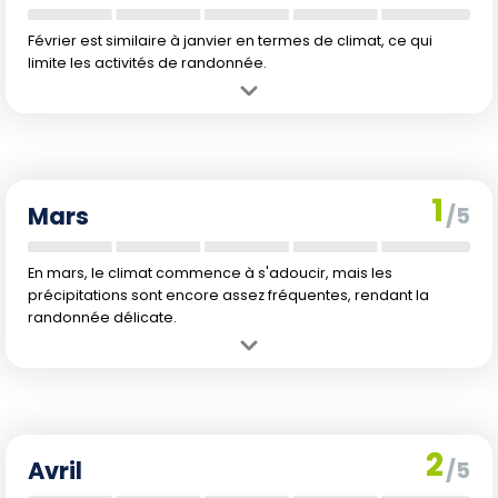
Février est similaire à janvier en termes de climat, ce qui
limite les activités de randonnée.
Avantage :
Les sentiers sont moins fréquentés, offrant une
expérience paisible.
Inconvénient :
Conditions météorologiques froides et précipitations
persistantes.
1
Mars
/5
En mars, le climat commence à s'adoucir, mais les
précipitations sont encore assez fréquentes, rendant la
randonnée délicate.
Avantage :
L'arrivée du printemps avec une légère hausse des
températures.
Inconvénient :
Risque de pluie significatif, pouvant rendre les
sentiers glissants.
2
Avril
/5