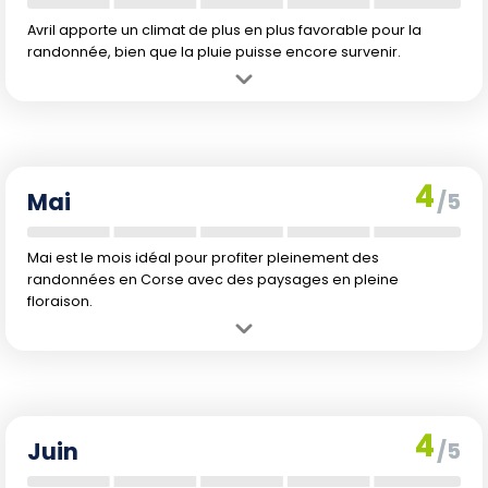
Avril apporte un climat de plus en plus favorable pour la
randonnée, bien que la pluie puisse encore survenir.
Avantage :
Les températures deviennent agréables et la flore
commence à s'épanouir.
Inconvénient :
Quelques averses possibles et conditions variables.
4
Mai
/5
Mai est le mois idéal pour profiter pleinement des
randonnées en Corse avec des paysages en pleine
floraison.
Avantage :
Conditions idéales avec début de la floraison et
températures douces.
Inconvénient :
Peu d'inconvénients, sauf un éventuel ressenti de
chaleur durant la journée.
4
Juin
/5