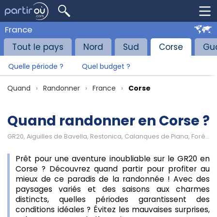
France
Tout le pays
Nord
Sud
Corse
Gu
Quelle période ?
Quel budget ?
Quand
Randonner
France
Corse
Quand randonner en Corse ?
GR20, Aiguilles de Bavella, Restonica, Calanques de Piana, Forêt de Vizzavona, Lac de Nino, Monte Cinto
Prêt pour une aventure inoubliable sur le GR20 en
Corse ? Découvrez quand partir pour profiter au
mieux de ce paradis de la randonnée ! Avec des
paysages variés et des saisons aux charmes
distincts, quelles périodes garantissent des
conditions idéales ? Évitez les mauvaises surprises,