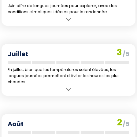
Juin offre de longues journées pour explorer, avec des
conditions climatiques idéales pour la randonnée.
Avantage :
Journées longues et températures estivales modérées.
Inconvénient :
Les sentiers commencent à attirer plus de monde,
mais restent moins encombrés qu'en juillet-août.
3
Juillet
/5
En juillet, bien que les températures soient élevées, les
longues journées permettent d'éviter les heures les plus
chaudes.
Avantage :
Durée maximale de lumière du jour et temps
généralement stable et sec.
Inconvénient :
Chaleur élevée et affluence touristique.
2
Août
/5