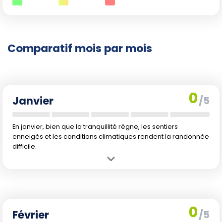
Comparatif mois par mois
0
Janvier
/5
En janvier, bien que la tranquillité règne, les sentiers
enneigés et les conditions climatiques rendent la randonnée
difficile.
Avantage :
Le calme hivernal permet de profiter des paysages sans
les foules estivales.
Inconvénient :
Températures froides avec des précipitations
élevées et journées courtes.
0
Février
/5