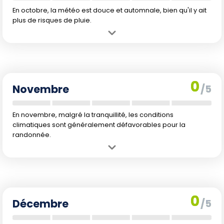
En octobre, la météo est douce et automnale, bien qu'il y ait
plus de risques de pluie.
Avantage :
Températures agréables et paysages d'automne.
Inconvénient :
Augmentation des précipitations et journées
raccourcissant.
0
Novembre
/5
En novembre, malgré la tranquillité, les conditions
climatiques sont généralement défavorables pour la
randonnée.
Avantage :
Tranquillité et paysages d'arrière-saison.
Inconvénient :
Fortes précipitations et journées courtes.
0
Décembre
/5