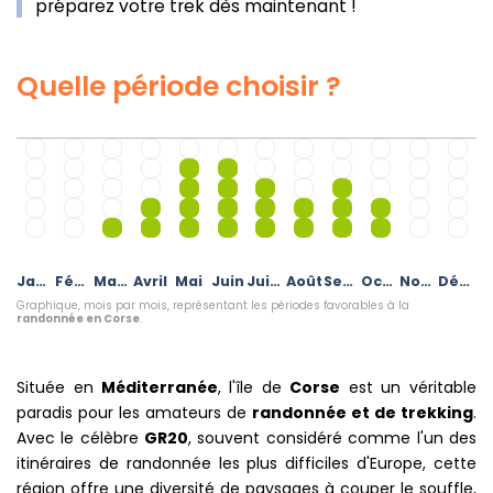
préparez votre trek dès maintenant !
Quelle période choisir ?
Janvier
Février
Mars
Avril
Mai
Juin
Juillet
Août
Septembre
Octobre
Novembre
Décembre
Graphique, mois par mois, représentant les périodes favorables à la
randonnée en Corse
.
Située en
Méditerranée
, l'île de
Corse
est un véritable
paradis pour les amateurs de
randonnée et de trekking
.
Avec le célèbre
GR20
, souvent considéré comme l'un des
itinéraires de randonnée les plus difficiles d'Europe, cette
région offre une diversité de paysages à couper le souffle,