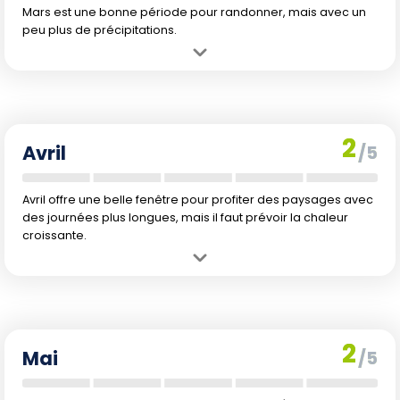
Mars est une bonne période pour randonner, mais avec un
peu plus de précipitations.
Avantage :
Journées plus longues et températures encore
modérées, favorables pour le trek.
Inconvénient :
Augmentation des précipitations à 10 mm, ce qui
peut parfois gêner.
2
Avril
/5
Avril offre une belle fenêtre pour profiter des paysages avec
des journées plus longues, mais il faut prévoir la chaleur
croissante.
Avantage :
Longueur des journées idéale pour de longues
randonnées.
Inconvénient :
Le climat commence à se réchauffer.
2
Mai
/5