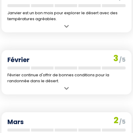
Janvier est un bon mois pour explorer le désert avec des
températures agréables.
Avantage :
Température douce et précipitations faibles, idéale pour
la randonnée.
Inconvénient :
Journée plus courte, avec seulement 11 heures de
lumière.
3
Février
/5
Février continue d'offrir de bonnes conditions pour la
randonnée dans le désert.
Avantage :
Conditions climatiques similaires à janvier, confortables
pour les activités extérieures.
Inconvénient :
Légèrement plus humide avec 2 mm de pluie, mais
pas significatif.
2
Mars
/5