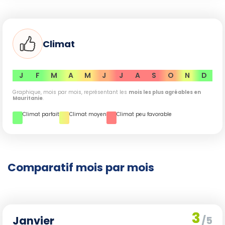
conseillé de privilégier les mois d'hiver (novembre à février)
pour vos aventures en
randonnée
dans le
désert
mauritanien
. Ces périodes associent un climat agréable
et de longues journées, optimisant ainsi votre découverte
Climat
de ce pays enchanteur.
J
F
M
A
M
J
J
A
S
O
N
D
Graphique, mois par mois, représentant les
mois les plus agréables en
Mauritanie
.
Climat parfait
Climat moyen
Climat peu favorable
Comparatif mois par mois
3
Janvier
/5