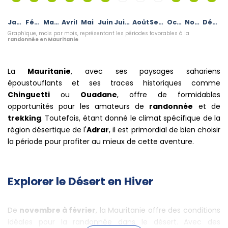
Janvier
Février
Mars
Avril
Mai
Juin
Juillet
Août
Septembre
Octobre
Novembre
Décembre
Graphique, mois par mois, représentant les périodes favorables à la
randonnée en Mauritanie
.
La
Mauritanie
, avec ses paysages sahariens
époustouflants et ses traces historiques comme
Chinguetti
ou
Ouadane
, offre de formidables
opportunités pour les amateurs de
randonnée
et de
trekking
. Toutefois, étant donné le climat spécifique de la
région désertique de l'
Adrar
, il est primordial de bien choisir
la période pour profiter au mieux de cette aventure.
Explorer le Désert en Hiver
De
novembre à février
, la Mauritanie offre des conditions
idéales pour la randonnée dans le désert. Avec des