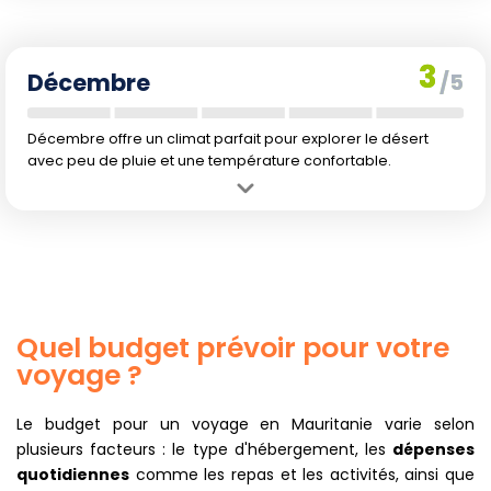
Inconvénient :
Journées qui raccourcissent avec seulement 11
heures de lumière.
3
Décembre
/5
Décembre offre un climat parfait pour explorer le désert
avec peu de pluie et une température confortable.
Avantage :
Températures fraîches et précipitations très faibles,
parfaites pour l'extérieur.
Inconvénient :
Journée encore courte avec 11 heures de lumière.
Quel budget prévoir pour votre
voyage ?
Le budget pour un voyage en Mauritanie varie selon
plusieurs facteurs : le type d'hébergement, les
dépenses
quotidiennes
comme les repas et les activités, ainsi que