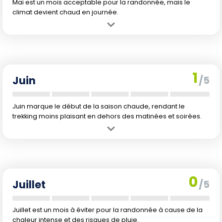
Mai est un mois acceptable pour la randonnée, mais le
climat devient chaud en journée.
Avantage :
Moins de pluie qu'en mars et des journées longues.
Inconvénient :
Les températures commencent à être élevées, ce qui
peut être pénible.
1
Juin
/5
Juin marque le début de la saison chaude, rendant le
trekking moins plaisant en dehors des matinées et soirées.
Avantage :
Températures nocturnes agréables.
Inconvénient :
Chaleur de jour plus prononcée et précipitations en
hausse.
0
Juillet
/5
Juillet est un mois à éviter pour la randonnée à cause de la
chaleur intense et des risques de pluie.