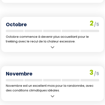
Avantage :
Aucune raison marquante pour faire du trekking ce
mois-ci.
Inconvénient :
Encadre la fin de la période la plus chaude avec des
précipitations encore relativement élevées.
2
Octobre
/5
Octobre commence à devenir plus accueillant pour le
trekking avec le recul de la chaleur excessive.
Avantage :
Retour des températures plus modérées.
Inconvénient :
Précipitations encore présentes avec 20 mm en
moyenne.
3
Novembre
/5
Novembre est un excellent mois pour la randonnée, avec
des conditions climatiques idéales.
Avantage :
Températures agréables et précipitations négligeables.