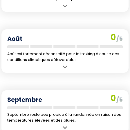
Avantage :
Aucune raison marquante pour faire du trekking ce
mois-ci.
Inconvénient :
Chaleur excessive et précipitations augmentées à
27 mm rendent les conditions difficiles.
0
Août
/5
Août est fortement déconseillé pour le trekking à cause des
conditions climatiques défavorables.
Avantage :
Aucune raison marquante pour faire du trekking ce
mois-ci.
Inconvénient :
Chaleur excessive et précipitations maximales de
l'année à 66 mm.
0
Septembre
/5
Septembre reste peu propice à la randonnée en raison des
températures élevées et des pluies.