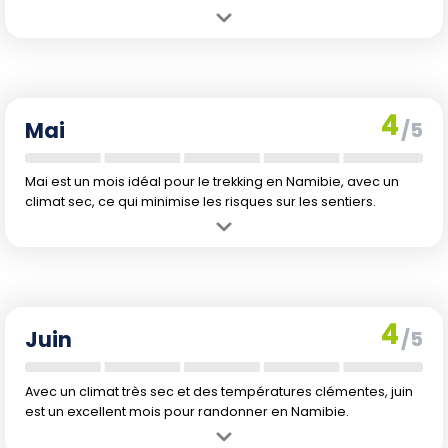
Avantage :
Climat largement plus sec et températures agréables.
Inconvénient :
Encore quelques précipitations possibles en début
de mois.
4
Mai
/5
Mai est un mois idéal pour le trekking en Namibie, avec un
climat sec, ce qui minimise les risques sur les sentiers.
Avantage :
Climat sec avec températures agréablement fraîches.
Inconvénient :
Chutes de températures, journées plus courtes par
rapport à l'été.
4
Juin
/5
Avec un climat très sec et des températures clémentes, juin
est un excellent mois pour randonner en Namibie.