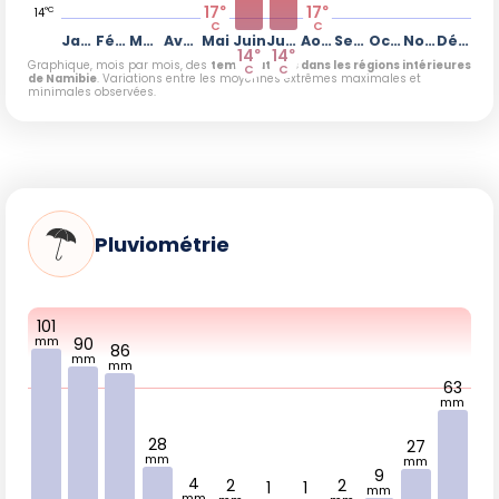
Janvier à mars
connaissent des précipitations
17
17
°
°
°C
14
C
C
importantes, en particulier en janvier avec 101 mm de pluie,
Janvier
Février
Mars
Avril
Mai
Juin
Juillet
Août
Septembre
Octobre
Novembre
Décembre
14
14
ce qui rend certaines zones difficiles d'accès, malgré des
°
°
Graphique, mois par mois, des
températures dans les régions intérieures
C
C
températures idéales pour la randonnée. Par conséquent,
de Namibie
. Variations entre les moyennes extrêmes maximales et
minimales observées.
ces mois obtiennent une note de 2/5.
Avril
marque une nette amélioration avec une diminution
significative des précipitations (28 mm) et des
températures plus fraîches (20 °C minimum à 26 °C
maximum), ce qui rend la marche plus agréable. Ainsi, il
Pluviométrie
obtient une note de 3/5.
Septembre
, bien que se situant dans une période de
climat plus sec, voit une remontée des températures avec
101
un minimum de 21 °C et un maximum de 24 °C, et une
mm
90
86
mm
légère augmentation des précipitations (2 mm), tout en
mm
maintenant une faisabilité correcte.
63
mm
Les mois
d'octobre à décembre
retournent à des
28
27
précipitations plus importantes, ce qui rend les sentiers
mm
mm
9
moins fiables. Octobre reste encore relativement sec avec
4
2
2
1
1
mm
mm