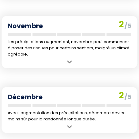
élevées.
Inconvénient :
Retour progressif des précipitations en fin de mois.
2
Novembre
/5
Les précipitations augmentant, novembre peut commencer
à poser des risques pour certains sentiers, malgré un climat
agréable.
Avantage :
Températures agréables en début de mois, flore
accessible à l'observation.
Inconvénient :
Précipitations en augmentation, risque de sentiers
glissants.
2
Décembre
/5
Avec l'augmentation des précipitations, décembre devient
moins sûr pour la randonnée longue durée.
Avantage :
Températures modérément élevées favorisant
l'exploration.