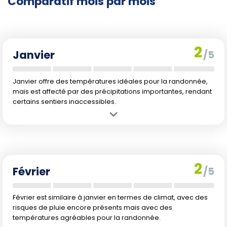
Comparatif mois par mois
Planifier votre aventure de trekking en Namibie durant les
mois de mai à août vous garantira une expérience
enrichissante, en profitant de paysages désertiques
magiques sous un climat apaisé.
2
Janvier
/5
Janvier offre des températures idéales pour la randonnée,
mais est affecté par des précipitations importantes, rendant
certains sentiers inaccessibles.
Avantage :
Températures modérées, jours relativement longs.
Inconvénient :
Précipitations élevées, risque de sentiers boueux et
crues soudaines.
2
Février
/5
Février est similaire à janvier en termes de climat, avec des
risques de pluie encore présents mais avec des
températures agréables pour la randonnée.