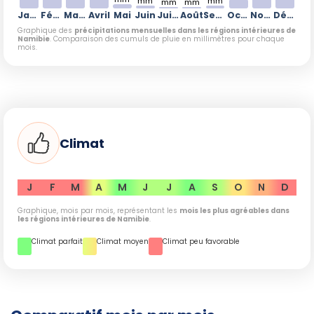
9 mm, mais novembre (27 mm) et décembre (63 mm)
mm
mm
mm
mm
Janvier
Février
Mars
Avril
Mai
Juin
Juillet
Août
Septembre
Octobre
Novembre
Décembre
connaissent des conditions climatiques moins propices au
Graphique des
précipitations mensuelles dans les régions intérieures de
trekking prolongé.
Namibie
. Comparaison des cumuls de pluie en millimètres pour chaque
mois.
Conseils pratiques pour les
randonneurs
Climat
Pour profiter au maximum de votre randonnée en Namibie,
il est conseillé de se préparer pour des températures
fraîches le matin qui augmentent progressivement durant
J
F
M
A
M
J
J
A
S
O
N
D
la journée. Assurez-vous de vérifier les conditions météo
locales pour votre destination spécifique, comme
Graphique, mois par mois, représentant les
mois les plus agréables dans
les régions intérieures de Namibie
.
Brandberg
ou le
Spitzkoppe
, car les vents dans certaines
zones désertiques peuvent influencer votre expérience de
Climat parfait
Climat moyen
Climat peu favorable
trekking en août. Équipez-vous également de vêtements
appropriés pour faire face aux changements rapides de
température.