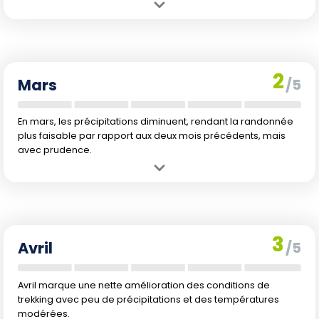
Avantage :
Températures modérées, jours relativement longs.
Inconvénient :
Précipitations encore élevées, rendant certains
sentiers glissants.
2
Mars
/5
En mars, les précipitations diminuent, rendant la randonnée
plus faisable par rapport aux deux mois précédents, mais
avec prudence.
Avantage :
Températures modérées avec une légère baisse des
précipitations.
Inconvénient :
Début de réduction des précipitations mais encore
des risques de sentiers mouillés.
3
Avril
/5
Avril marque une nette amélioration des conditions de
trekking avec peu de précipitations et des températures
modérées.