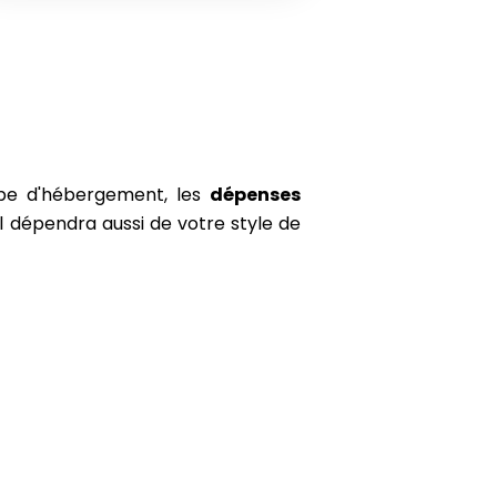
avec peu de précipitations.
Inconvénient :
Début du mois encore
impacté par les résidus de la saison
des pluies.
ype d'hébergement, les
dépenses
al dépendra aussi de votre style de