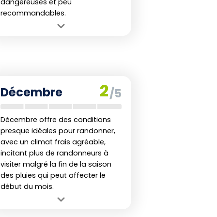
dangereuses et peu
recommandables.
Avantage :
Paysages luxuriants et
faune active.
Inconvénient :
Pluies très
abondantes et risques de
glissements de terrain.
2
Décembre
/5
Décembre offre des conditions
presque idéales pour randonner,
avec un climat frais agréable,
incitant plus de randonneurs à
visiter malgré la fin de la saison
des pluies qui peut affecter le
début du mois.
Avantage :
Climat frais et revigorant