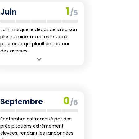
Inconvénient :
Températures en
1
Juin
/5
hausse, mais toujours supportables
pour la randonnée.
Juin marque le début de la saison
plus humide, mais reste viable
pour ceux qui planifient autour
des averses.
Avantage :
Températures plus
élevées mais encore gérables pour
de courtes randonnées.
Inconvénient :
Début de l'humidité
accrue avec quelques tempêtes
0
Septembre
/5
possibles.
Septembre est marqué par des
précipitations extrêmement
élevées, rendant les randonnées