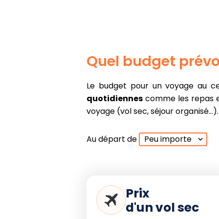
randonnées.
Inconvénient :
Pluie conséquente et
risques accrus de terrains glissants en
début de mois.
Quel budget prévo
Le budget pour un voyage au cen
quotidiennes
comme les repas et 
voyage (vol sec, séjour organisé...).
Au départ de
Peu importe
Prix
d'un vol sec