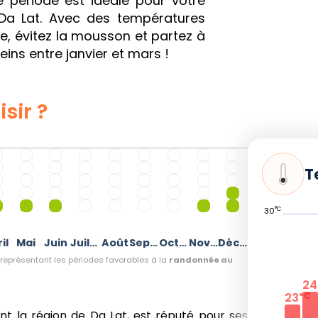
 période est idéale pour votre
Da Lat. Avec des températures
e, évitez la mousson et partez à
eins entre janvier et mars !
sir ?
T
°C
30
il
Mai
Juin
Juillet
Août
Septembre
Octobre
Novembre
Décembre
représentant les périodes favorables à la
randonnée au
24
23
°C
t la région de Da Lat, est réputé pour ses