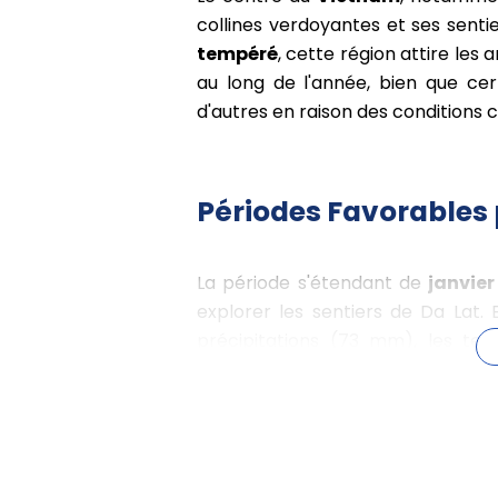
collines verdoyantes et ses sen
tempéré
, cette région attire les
au long de l'année, bien que cer
d'autres en raison des conditions c
Périodes Favorables
La période s'étendant de
janvie
explorer les sentiers de Da Lat. E
précipitations (73 mm), les te
possibilité d'observer la flor
attrayante et accessible. Février 
(25 mm) et des températures agré
confortables et sereines.