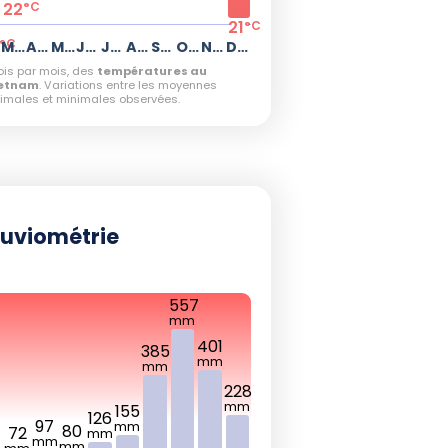
22
°C
21
°C
°C
Mars
Avril
Mai
Juin
Juillet
Août
Septembre
Octobre
Novembre
Décembre
is par mois, des
températures au
ietnam
. Variations entre les moyennes
imales et minimales observées.
luviométrie
557
mm
401
385
mm
mm
228
mm
155
126
97
mm
80
72
mm
5
mm
mm