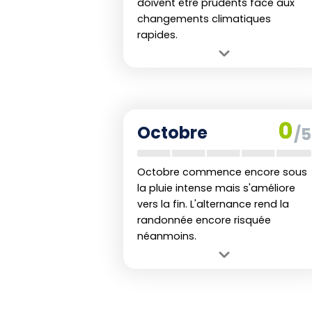
doivent être prudents face aux
changements climatiques
rapides.
Avantage :
Paysages verdoyants
grâce aux pluies précédentes.
Inconvénient :
Averses fréquentes
qui rendent les randonnées difficiles
0
Octobre
/5
voire dangereuses par moments.
Octobre commence encore sous
la pluie intense mais s'améliore
vers la fin. L'alternance rend la
randonnée encore risquée
néanmoins.
Avantage :
Relâchement des
averses vers la fin du mois, rendant la
fin plus agréable pour les