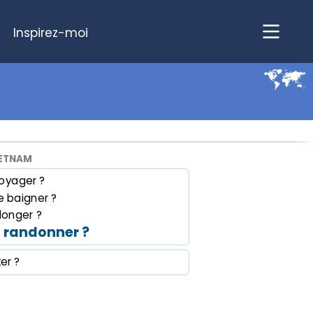
Inspirez-moi
IETNAM
oyager ?
 baigner ?
longer ?
 randonner ?
ter ?