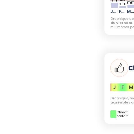
gèrement plus chaud (22°C à 26°C), et les
mm
m
mm
 (45 mm), permettant aux randonneurs de
Janvier
Février
Mars
ns fréquentés et de la nature calme, offrant
Graphique d
laisante.
du Vietnam
millimètres p
ces
C
ctobre
, est marqué par des précipitations
en octobre (557 mm). La forte pluviométrie
s et difficiles d'accès, notamment en août où
J
F
M
. Durant cette période, la randonnée est
Graphique, mo
donneurs expérimentés qui savent naviguer
agréables a
otentiellement dangereuses.
Climat
parfait