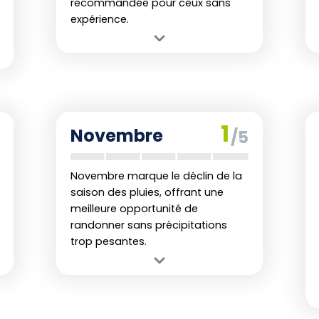
recommandée pour ceux sans
expérience.
Avantage :
Développement maximal
de la végétation et observations
potentielles de la faune.
Inconvénient :
Averses fréquentes et
abondantes qui peuvent causer des
1
Novembre
/5
crues soudaines.
Novembre marque le déclin de la
saison des pluies, offrant une
meilleure opportunité de
randonner sans précipitations
trop pesantes.
Avantage :
Réduction progressive
des précipitations avec un climat plus
sec vers la fin du mois.