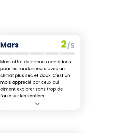
2
Mars
/5
Mars offre de bonnes conditions
pour les randonneurs avec un
climat plus sec et doux. C'est un
mois apprécié par ceux qui
aiment explorer sans trop de
foule sur les sentiers.
Avantage :
Conditions climatiques
globalement favorables, avec moins
de précipitations qu'en début
d'année.