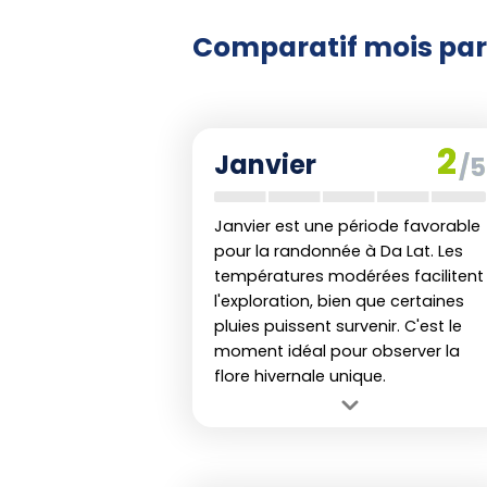
Engouement Réel po
Comparatif mois par
Bien que la note mondiale pour
seulement 2/5, reflétant peut-être
les défis que pose la pluie, la be
2
la région sont des atouts indéniab
Janvier
/5
d'août à octobre offrent une faibl
l'année propose des fenêtres d'o
Janvier est une période favorable
unique.
pour la randonnée à Da Lat. Les
températures modérées facilitent
l'exploration, bien que certaines
pluies puissent survenir. C'est le
Conclusion
moment idéal pour observer la
flore hivernale unique.
Pour ceux qui envisagent une
av
Avantage :
Climat doux avec des
est sage de planifier autour des m
températures agréables pour la
conditions sont les plus favora
randonnée.