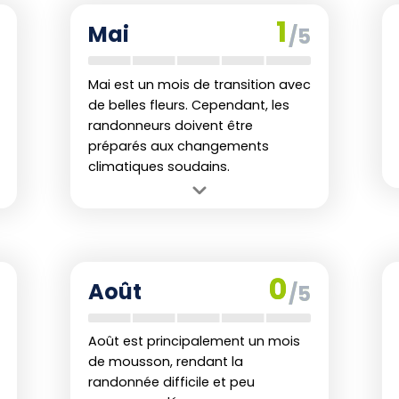
que cette belle région a à offrir, tout en
peuvent être fraîches pour ceux non
1
Mai
es défis climatiques.
/5
habitués au climat.
Mai est un mois de transition avec
de belles fleurs. Cependant, les
randonneurs doivent être
préparés aux changements
climatiques soudains.
Avantage :
Belle floraison et
températures favorables en matinée.
Inconvénient :
Période plus humide
avec des averses fréquentes
0
Août
/5
possibles.
Août est principalement un mois
de mousson, rendant la
randonnée difficile et peu