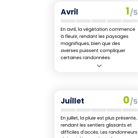
pourrez pleinement apprécier ce 
Inconvénient :
Précipitations
1
Avril
naviguant prudemment autour de s
/5
modérées qui pourraient rendre
certains sentiers glissants.
En avril, la végétation commence
à fleurir, rendant les paysages
magnifiques, bien que des
averses puissent compliquer
certaines randonnées.
Avantage :
Températures modérées
avec un début de floraison
printanière.
Inconvénient :
Augmentation des
0
Juillet
/5
précipitations qui peuvent rendre
certains chemins boueux.
En juillet, la pluie est plus présente,
rendant les sentiers glissants et
difficiles d'accès. Les randonneurs