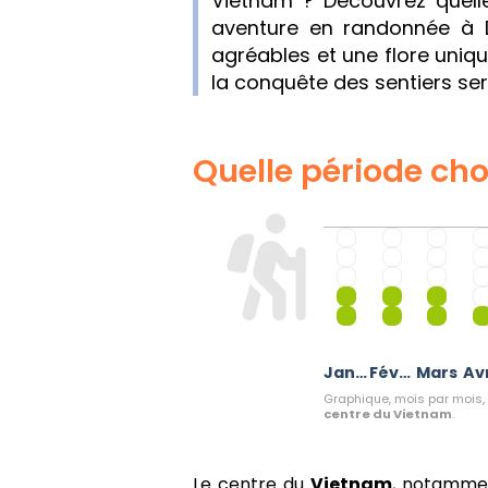
Vietnam ? Découvrez quelle
aventure en randonnée à 
agréables et une flore uniqu
la conquête des sentiers ser
Quelle période choi
Janvier
Février
Mars
Avr
Graphique, mois par mois, 
centre du Vietnam
.
Le centre du
Vietnam
, notammen