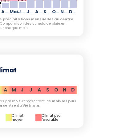
mm
m
Avril
Mai
Juin
Juillet
Août
Septembre
Octobre
Novembre
Décembre
es
précipitations mensuelles au centre
. Comparaison des cumuls de pluie en
our chaque mois.
limat
A
M
J
J
A
S
O
N
D
is par mois, représentant les
mois les plus
u centre du Vietnam
.
Climat
Climat peu
moyen
favorable