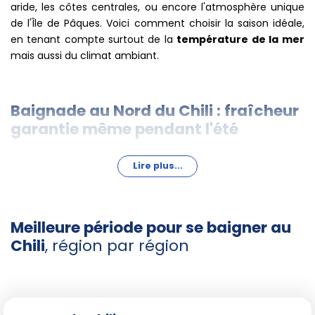
aride, les côtes centrales, ou encore l'atmosphère unique
de l'Île de Pâques. Voici comment choisir la saison idéale,
en tenant compte surtout de la
température de la mer
mais aussi du climat ambiant.
Baignade au Nord du Chili : fraîcheur
garantie même pendant l'été
Lire plus...
Du côté d'Iquique et Arica, la côte nord offre des plages
ensoleillées quasi toute l'année. Les mois les plus
favorables sont de
décembre à mars
, période où la
température de l'eau oscille entre 20 et 22 °C. L'air reste
Meilleure période pour se baigner au
relativement frais, souvent autour de 18 °C en journée.
Chili
, région par région
Malgré le ciel dégagé, la sensation de fraîcheur après la
baignade est accentuée, et la mer demeure stimulante
pour ceux habitués à nager dans une eau vivifiante. De mai
à octobre, la température de l'eau descend à 15-17 °C,
rendant la baignade plus tonique, mais les belles