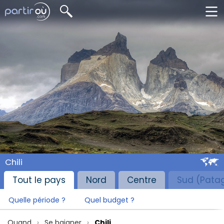
Chili
Tout le pays
Nord
Centre
Sud (Pata
Quelle période ?
Quel budget ?
Quand
Se baigner
Chili