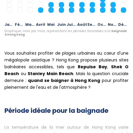
Janvier
Février
Mars
Avril
Mai
Juin
Juillet
Août
Septembre
Octobre
Novembre
Décembre
Graphique, mois par mois, représentant les périodes favorables à la
baignade
à Hong Kong
.
Vous souhaitez profiter de plages urbaines au cœur d'une
mégalopole asiatique ? Hong Kong propose plusieurs sites
balnéaires accessibles, tels que
Repulse Bay
,
Shek O
Beach
ou
Stanley Main Beach
. Mais la question cruciale
demeure :
quand se baigner à Hong Kong
pour profiter
pleinement de l'eau et de l'atmosphère ?
Période idéale pour la baignade
La température de la mer autour de Hong Kong varie