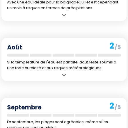
Avec une eau idéale pour la baignade, juillet est cependant
un mois à risques en termes de précipitations.
Avantage :
Eau chaude et température élevée, parfaites pour les
activités de plage.
Inconvénient :
Juillet est un mois de fort risque de typhons et de
pluie abondante.
2
Août
/5
Si la température de l'eau est parfaite, août reste soumis à
une forte humidité et aux risques météorologiques.
Avantage :
Eau extrêmement agréable pour la baignade, avec un
air chaud.
Inconvénient :
Des précipitations importantes avec des tempêtes
tropicales fréquentes peuvent survenir.
2
Septembre
/5
En septembre, les plages sont agréables, même si les
averses peuvent persister.