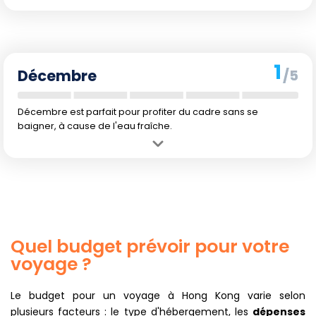
Avantage :
Climat agréable, avec peu de précipitations et une
température de l'eau encore baignable.
Inconvénient :
Les températures commencent à baisser
progressivement, mais restent acceptables pour la baignade.
1
Décembre
/5
Décembre est parfait pour profiter du cadre sans se
baigner, à cause de l'eau fraîche.
Avantage :
Climat sec, idéal pour des activités en plein air sans
forcément se baigner.
Inconvénient :
Température de l'eau trop froide pour les baignades
prolongées.
Quel budget prévoir pour votre
voyage ?
Le budget pour un voyage à Hong Kong varie selon
plusieurs facteurs : le type d'hébergement, les
dépenses