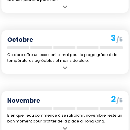
Avantage :
Température de l'eau très agréable avec un retour des
journées plus clémentes.
Inconvénient :
La fin de la saison des pluies implique encore des
averses et des typhons possibles.
3
Octobre
/5
Octobre offre un excellent climat pour la plage grâce à des
températures agréables et moins de pluie.
Avantage :
Climat plus sec et agréable, une des meilleures
périodes pour la baignade.
Inconvénient :
Légère diminution des températures qui peut être
ressentie tard dans le mois.
2
Novembre
/5
Bien que l'eau commence à se rafraîchir, novembre reste un
bon moment pour profiter de la plage à Hong Kong.