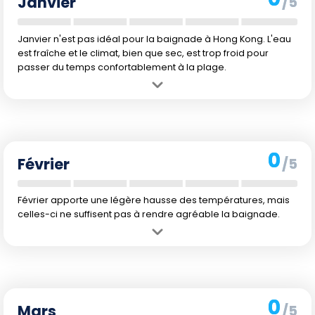
Janvier
/5
Janvier n'est pas idéal pour la baignade à Hong Kong. L'eau
est fraîche et le climat, bien que sec, est trop froid pour
passer du temps confortablement à la plage.
Avantage :
Peu de précipitations ce mois-ci.
Inconvénient :
Températures de l'air et de l'eau plutôt basses pour
se baigner.
0
Février
/5
Février apporte une légère hausse des températures, mais
celles-ci ne suffisent pas à rendre agréable la baignade.
Avantage :
Température de l'air en hausse par rapport à janvier.
Inconvénient :
L'eau reste fraîche, et il fait encore trop froid pour se
baigner.
0
Mars
/5