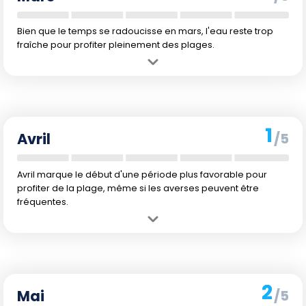
Bien que le temps se radoucisse en mars, l'eau reste trop
fraîche pour profiter pleinement des plages.
Avantage :
Les journées commencent à se réchauffer, rendant les
promenades sur la plage plus agréables.
Inconvénient :
L'eau est toujours fraîche, peu propice à la baignade.
1
Avril
/5
Avril marque le début d'une période plus favorable pour
profiter de la plage, même si les averses peuvent être
fréquentes.
Avantage :
Les températures sont plus douces, et l'eau commence
à se réchauffer.
Inconvénient :
Les précipitations augmentent, ce qui peut gâcher
une journée à la plage.
2
Mai
/5