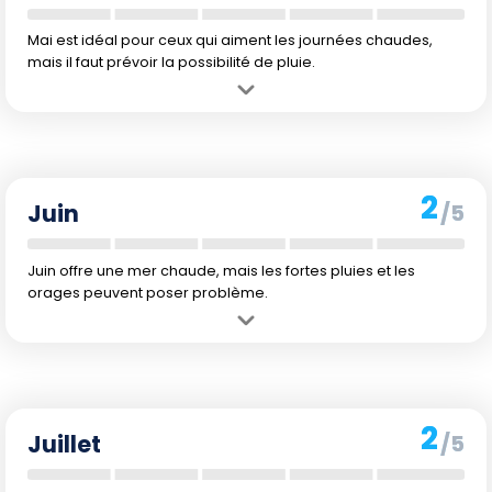
Mai est idéal pour ceux qui aiment les journées chaudes,
mais il faut prévoir la possibilité de pluie.
Avantage :
Températures de l'air et de l'eau plus élevées, parfaites
pour la baignade.
Inconvénient :
Les fortes précipitations peuvent rendre les journées
à la plage imprévisibles.
2
Juin
/5
Juin offre une mer chaude, mais les fortes pluies et les
orages peuvent poser problème.
Avantage :
Température de l'eau chaude idéale pour se baigner.
Inconvénient :
Les fortes précipitations sont fréquentes, avec des
risques de typhons.
2
Juillet
/5