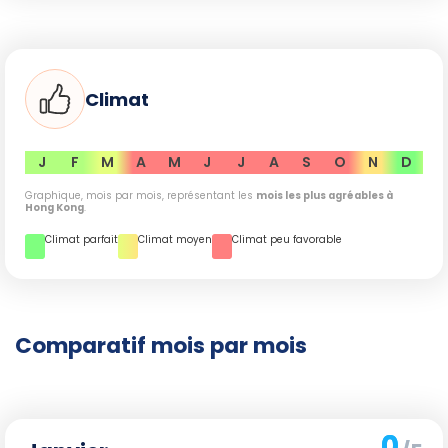
Climat
J
F
M
A
M
J
J
A
S
O
N
D
Graphique, mois par mois, représentant les
mois les plus agréables à
Hong Kong
.
Climat parfait
Climat moyen
Climat peu favorable
Comparatif mois par mois
0