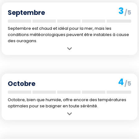
ouragans, rendant les conditions imprévisibles.
3
Septembre
/5
Septembre est chaud et idéal pour la mer, mais les
conditions météorologiques peuvent être instables à cause
des ouragans.
Avantage :
L'eau reste chaude et le climat est encore estival.
Inconvénient :
C'est le pic de la saison des ouragans, avec des
ouragans possibles et des pluies fréquentes.
4
Octobre
/5
Octobre, bien que humide, offre encore des températures
optimales pour se baigner en toute sérénité.
Avantage :
Les températures sont agréables à la fois dans l'air et
dans l'eau, et le risque d'ouragans commence à baisser.
Inconvénient :
Les pluies restent fréquentes, bien qu'elles
commencent à diminuer légèrement.