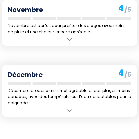
4
Novembre
/5
Novembre est parfait pour profiter des plages avec moins
de pluie et une chaleur encore agréable.
Avantage :
Les températures commencent à redescendre, mais
l'eau reste suffisamment chaude pour nager.
Inconvénient :
Début de baisse des températures, parfois un air
d'hiver approchant.
4
Décembre
/5
Décembre propose un climat agréable et des plages moins
bondées, avec des températures d'eau acceptables pour la
baignade.
Avantage :
Les plages se dévoilent avec un climat doux et moins de
touristes.
Inconvénient :
Les nuits peuvent être fraîches, et l'eau légèrement
plus froide en surface pour certains goûts.