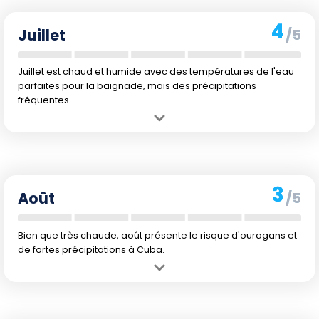
souvent brèves.
4
Juillet
/5
Juillet est chaud et humide avec des températures de l'eau
parfaites pour la baignade, mais des précipitations
fréquentes.
Avantage :
Les températures sont au maximum, idéales pour se
prélasser sur la plage.
Inconvénient :
Possibilité de tempêtes tropicales et humidité élevée.
3
Août
/5
Bien que très chaude, août présente le risque d'ouragans et
de fortes précipitations à Cuba.
Avantage :
La mer est très chaude, offrant une expérience de
baignade plaisante.
Inconvénient :
Le mois d'août est au cœur de la saison des