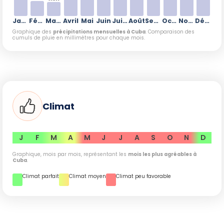
choisie.
Janvier
Février
Mars
Avril
Mai
Juin
Juillet
Août
Septembre
Octobre
Novembre
Décembre
Graphique des
précipitations mensuelles à Cuba
. Comparaison des
cumuls de pluie en millimètres pour chaque mois.
Climat
J
F
M
A
M
J
J
A
S
O
N
D
Graphique, mois par mois, représentant les
mois les plus agréables à
Cuba
.
Climat parfait
Climat moyen
Climat peu favorable