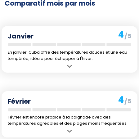
Comparatif mois par mois
4
Janvier
/5
En janvier, Cuba offre des températures douces et une eau
tempérée, idéale pour échapper à l'hiver.
Avantage :
Les températures agréables de l'air et de l'eau
permettent une baignade confortable.
Inconvénient :
Janvier peut être frais le soir, et certaines personnes
peuvent trouver l'eau légèrement tempérée.
4
Février
/5
Février est encore propice à la baignade avec des
températures agréables et des plages moins fréquentées.
Avantage :
Les températures continuent d'être douces et l'eau reste