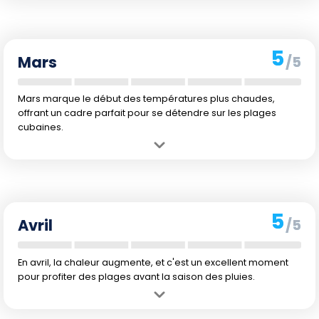
accueillante pour la baignade.
Inconvénient :
Les soirées peuvent être un peu fraîches et la
température de l'eau légèrement plus fraîche pour certains.
5
Mars
/5
Mars marque le début des températures plus chaudes,
offrant un cadre parfait pour se détendre sur les plages
cubaines.
Avantage :
Le climat s'adoucit avec des journées ensoleillées
parfaites pour la plage.
Inconvénient :
La température de l'eau peut sembler encore
tempérée pour ceux qui préfèrent l'eau plus chaude.
5
Avril
/5
En avril, la chaleur augmente, et c'est un excellent moment
pour profiter des plages avant la saison des pluies.
Avantage :
L'eau commence à se réchauffer, offrant une expérience