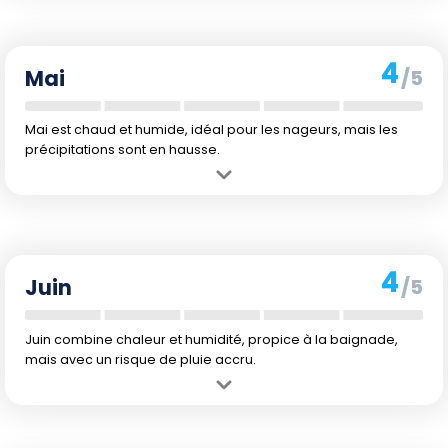
de baignade plus confortable.
Inconvénient :
Les précipitations peuvent être plus fréquentes, bien
que généralement courtes.
4
Mai
/5
Mai est chaud et humide, idéal pour les nageurs, mais les
précipitations sont en hausse.
Avantage :
Les températures sont élevées, rendant les baignades
très agréables.
Inconvénient :
C'est le début de la saison des pluies, avec un
risque accru d'averses soudaines.
4
Juin
/5
Juin combine chaleur et humidité, propice à la baignade,
mais avec un risque de pluie accru.
Avantage :
L'eau est chaude et parfaite pour se baigner, avec de
nombreuses heures de soleil.
Inconvénient :
Les averses peuvent être fréquentes, bien que