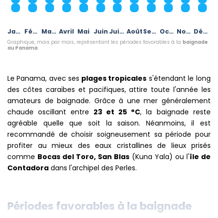
Janvier
Février
Mars
Avril
Mai
Juin
Juillet
Août
Septembre
Octobre
Novembre
Décembre
Graphique, mois par mois, représentant les périodes favorables à la
baignade
au Panama
.
Le Panama, avec ses
plages tropicales
s'étendant le long
des côtes caraïbes et pacifiques, attire toute l'année les
amateurs de baignade. Grâce à une mer généralement
chaude oscillant entre
23 et 25 °C
, la baignade reste
agréable quelle que soit la saison. Néanmoins, il est
recommandé de choisir soigneusement sa période pour
profiter au mieux des eaux cristallines de lieux prisés
comme
Bocas del Toro, San Blas
(Kuna Yala) ou l'
île de
Contadora
dans l'archipel des Perles.
Périodes favorables à la baignade