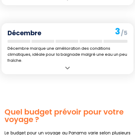
Avantage :
L'eau reste tempérée à 24 °C, ce qui est confortable pour
la baignade.
Inconvénient :
Les conditions pluvieuses sont très présentes,
limitant les journées de beau temps.
3
Décembre
/5
Décembre marque une amélioration des conditions
climatiques, idéale pour la baignade malgré une eau un peu
fraîche.
Avantage :
Avec la diminution des précipitations par rapport aux
mois précédents, décembre se révèle plus clément pour les activités
de plage.
Inconvénient :
L'eau étant à 23 °C, certains peuvent trouver que la
température est trop fraîche pour de longues baignades.
Quel budget prévoir pour votre
voyage ?
Le budget pour un voyage au Panama varie selon plusieurs