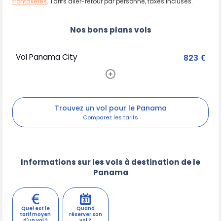
frontalières
. Tarifs aller-retour par personne, taxes incluses.
Nos bons plans vols
Vol Panama City
823 €
Trouvez un vol pour le Panama
Informations sur les vols à destination de le
Panama
Quel est le
Quand
tarif moyen
réserver son
d'un vol ?
vol ?