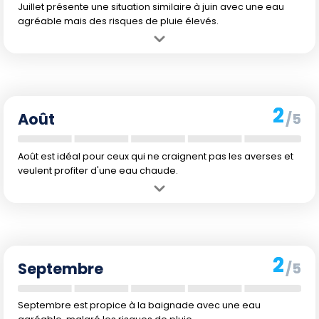
Juillet présente une situation similaire à juin avec une eau
agréable mais des risques de pluie élevés.
Avantage :
La température de l'eau se maintient à 25 °C, permettant
une baignade agréable.
Inconvénient :
Le temps reste pluvieux avec des averses
fréquentes, surtout dans l'après-midi.
2
Août
/5
Août est idéal pour ceux qui ne craignent pas les averses et
veulent profiter d'une eau chaude.
Avantage :
L'eau reste chaude à 25 °C, offrant de bonnes
conditions pour la baignade.
Inconvénient :
Les précipitations sont persistantes, rendant les
journées de plage potentiellement humides.
2
Septembre
/5
Septembre est propice à la baignade avec une eau