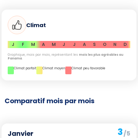
Climat
J
F
M
A
M
J
J
A
S
O
N
D
Graphique, mois par mois, représentant les
mois les plus agréables au
Panama
.
Climat parfait
Climat moyen
Climat peu favorable
Comparatif mois par mois
3
Janvier
/5