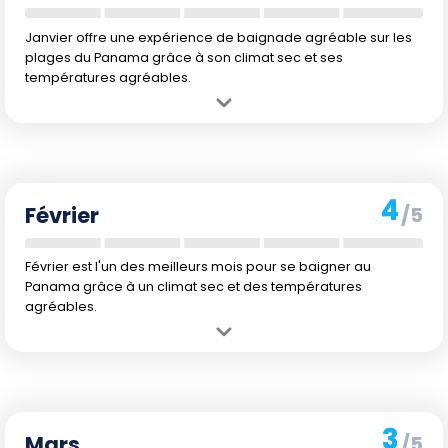
Janvier offre une expérience de baignade agréable sur les
plages du Panama grâce à son climat sec et ses
températures agréables.
Avantage :
Janvier est généralement sec avec des précipitations
relativement faibles, ce qui rend la visite agréable pour profiter des
plages.
Inconvénient :
La température de l'eau à 24 °C peut être perçue
4
comme fraîche par certains baigneurs.
Février
/5
Février est l'un des meilleurs mois pour se baigner au
Panama grâce à un climat sec et des températures
agréables.
Avantage :
Les précipitations sont les plus faibles de l'année en
février, offrant une météo idéale pour profiter des plages.
Inconvénient :
Bien que l'eau soit tempérée à 24 °C, elle peut
sembler fraîche pour les plus frileux.
3
Mars
/5