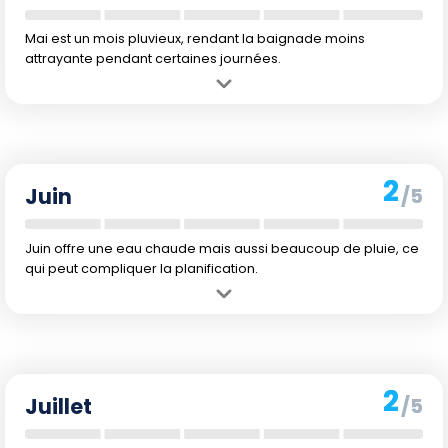
Mai est un mois pluvieux, rendant la baignade moins
attrayante pendant certaines journées.
Avantage :
La température de l'eau remonte à 24 °C, offrant une
sensation plus agréable en baignade.
Inconvénient :
Les pluies sont plus abondantes, ce qui peut
perturber les activités de plage.
2
Juin
/5
Juin offre une eau chaude mais aussi beaucoup de pluie, ce
qui peut compliquer la planification.
Avantage :
En juin, l'eau atteint une température agréable de 25 °C,
idéale pour la baignade.
Inconvénient :
Les précipitations restent élevées, ce qui peut rendre
les sorties à la plage plus imprévisibles.
2
Juillet
/5