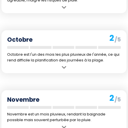
agréable, malgré les risques de pluie.
Avantage :
Septembre conserve une bonne température de l'eau
pour la baignade à 25 °C.
Inconvénient :
Les averses restent fréquentes, ce qui peut limiter
les activités extérieures.
2
Octobre
/5
Octobre est l'un des mois les plus pluvieux de l'année, ce qui
rend difficile la planification des journées à la plage.
Avantage :
La température de l'eau demeure accueillante pour la
baignade à 24 °C.
Inconvénient :
Les précipitations atteignent leur apogée, réduisant
considérablement les occasions optimales de baignade.
2
Novembre
/5
Novembre est un mois pluvieux, rendant la baignade
possible mais souvent perturbée par la pluie.