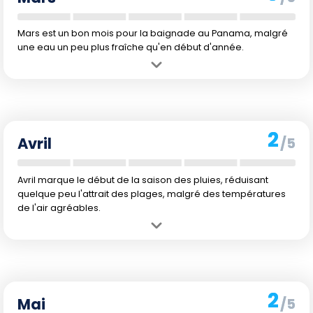
Mars est un bon mois pour la baignade au Panama, malgré
une eau un peu plus fraîche qu'en début d'année.
Avantage :
Mars continue de bénéficier de faibles précipitations,
rendant les conditions favorables pour les activités de plage.
Inconvénient :
L'eau est légèrement plus fraîche que les mois
précédents à 23 °C, ce qui peut ne pas convenir à tout le monde.
2
Avril
/5
Avril marque le début de la saison des pluies, réduisant
quelque peu l'attrait des plages, malgré des températures
de l'air agréables.
Avantage :
Les températures de l'air commencent à augmenter,
rendant l'atmosphère agréable pour les bains de soleil.
Inconvénient :
Les précipitations augmentent significativement,
rendant les conditions parfois humides et moins prévisibles.
2
Mai
/5