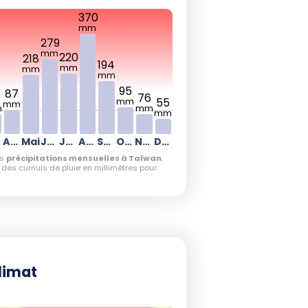
370
mm
279
mm
220
218
194
mm
mm
mm
95
87
4
76
55
mm
mm
m
mm
mm
Avril
Mai
Juin
Juillet
Août
Septembre
Octobre
Novembre
Décembre
es
précipitations mensuelles à Taïwan
.
es cumuls de pluie en millimètres pour
limat