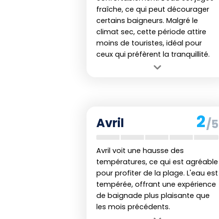
En résumé, Taïwan offre des possib
fraîche, ce qui peut décourager
sur ses
plages du sud et de la 
certains baigneurs. Malgré le
climat sec, cette période attire
fonction du climat permet de pr
moins de touristes, idéal pour
subtropical unique en Asie.
ceux qui préfèrent la tranquillité.
Avantage :
Les plages sont
relativement calmes, parfaites pour
ceux qui cherchent la tranquillité.
Inconvénient :
La température de
2
Avril
/5
l'air et de l'eau peut être trop fraîche
pour certains visiteurs occidentaux.
Avril voit une hausse des
températures, ce qui est agréable
pour profiter de la plage. L'eau est
tempérée, offrant une expérience
de baignade plus plaisante que
les mois précédents.