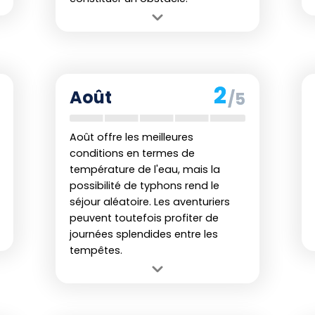
Avantage :
Chaleur et climat
permettent une baignade
confortable.
Inconvénient :
Les fortes
2
Août
/5
précipitations peuvent perturber un
séjour balnéaire bien mérité.
Août offre les meilleures
conditions en termes de
température de l'eau, mais la
possibilité de typhons rend le
séjour aléatoire. Les aventuriers
peuvent toutefois profiter de
journées splendides entre les
tempêtes.
Avantage :
Chaleur estivale et mer
chaude rendent l'expérience de
baignade inoubliable.