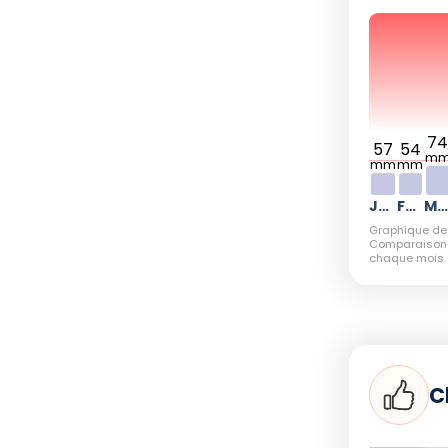
étéo clémente.
et conseils
7
57
54
m
mm
mm
ttractives de mai à septembre, il faut noter
aïwan à des typhons et fortes averses,
Janvier
Février
Mars
août. Ces phénomènes peuvent perturber la
Graphique d
Comparaison d
lages, surtout dans le sud, comme à Kenting
chaque mois.
t donc essentielle durant cette période.
e la haute saison
C
t pas la période privilégiée pour nager. La