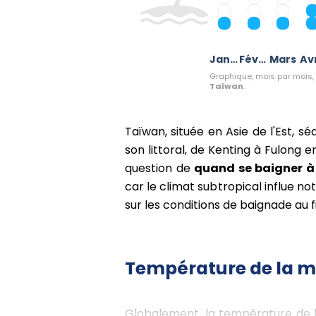
Janvier
Février
Mars
Avr
Graphique, mois par mois, 
Taïwan
.
Taïwan, située en Asie de l'Est, sé
son littoral, de Kenting à Fulong 
question de
quand se baigner 
car le climat subtropical influe n
sur les conditions de baignade au fi
Température de la mer
Globalement, la température de la