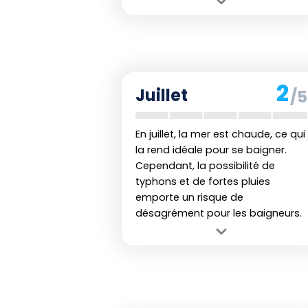
Avantage :
Les températures
commencent à se réchauffer, rendant
les plages plus agréables.
Inconvénient :
Les précipitations
augmentent quelque peu, risquant
2
Juillet
/5
d'interrompre les activités de plage.
En juillet, la mer est chaude, ce qui
la rend idéale pour se baigner.
Cependant, la possibilité de
typhons et de fortes pluies
emporte un risque de
désagrément pour les baigneurs.
Avantage :
La période estivale
garantit des températures de l'eau et
de l'air parfaites pour les vacances.
Inconvénient :
Les typhons et