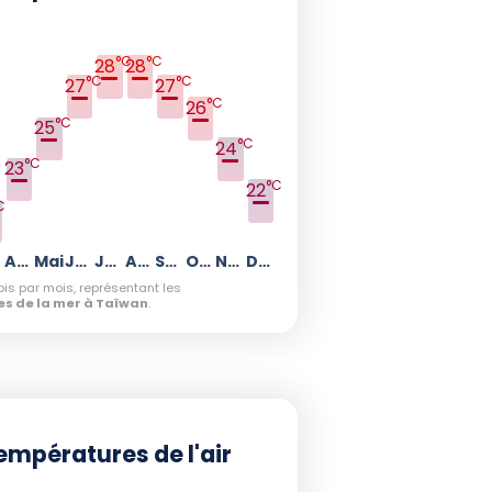
°C
°C
28
28
°C
°C
27
27
°C
26
°C
25
°C
24
°C
23
°C
22
C
Avril
Mai
Juin
Juillet
Août
Septembre
Octobre
Novembre
Décembre
is par mois, représentant les
s de la mer à Taïwan
.
empératures de l'air