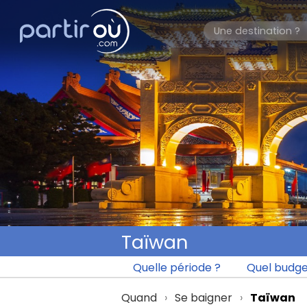
Taïwan
Quelle période ?
Quel budge
Quand
Se baigner
Taïwan