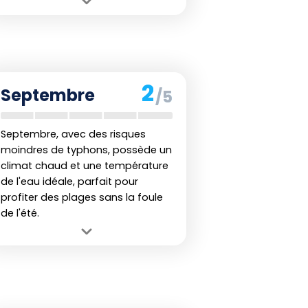
Avantage :
Températures de l'air et
de l'eau idéales pour tous les âges.
Inconvénient :
Risque de
précipitations abondantes avec le
début de la saison des pluies
2
Septembre
/5
intenses.
Septembre, avec des risques
moindres de typhons, possède un
climat chaud et une température
de l'eau idéale, parfait pour
profiter des plages sans la foule
de l'été.
Avantage :
Moins de monde et une
eau toujours agréable pour la
baignade.
Inconvénient :
Les risques de