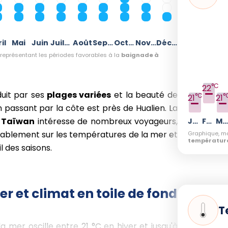
il
Mai
Juin
Juillet
Août
Septembre
Octobre
Novembre
Décembre
représentant les périodes favorables à la
baignade à
°C
22
duit par ses
plages variées
et la beauté de
°C
°
21
21
en passant par la côte est près de Hualien. La
à Taïwan
intéresse de nombreux voyageurs,
Janvier
Février
Mars
otablement sur les températures de la mer et
Graphique, mo
température
l des saisons.
 et climat en toile de fond
T
 mer oscille entre 21 °C en hiver et jusqu'à