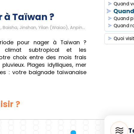
Quand v
Quand 
 à Taïwan ?
Quand p
Quand r
Kenting, Fulong, Hualien (Chishingtan), Baisha, Jinshan, Yilan (Waiao), Anping (lighthouse beach), Chaoguang (Chaojing)
Quoi visi
période pour nager à Taïwan ?
climat subtropical et les
votre choix entre des mois frais
luvieux. Plages idylliques, mer
es : votre baignade taïwanaise
sir ?
T