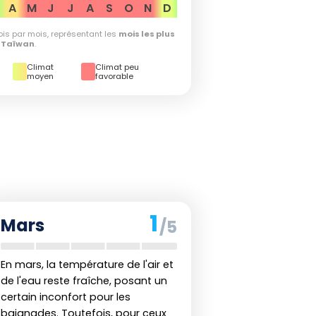
A
M
J
J
A
S
O
N
D
is par mois, représentant les
mois les plus
 Taïwan
.
Climat
Climat peu
moyen
favorable
1
Mars
/5
En mars, la température de l'air et
de l'eau reste fraîche, posant un
certain inconfort pour les
baignades. Toutefois, pour ceux