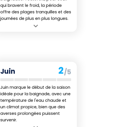
qui bravent le froid, la période
offre des plages tranquilles et des
journées de plus en plus longues.
Avantage :
Le début du printemps
rend les plages agréables pour se
détendre sans forte affluence.
Inconvénient :
La température de
l'eau est encore fraîche, ce qui peut
limiter les baignades prolongées.
2
Juin
/5
Juin marque le début de la saison
idéale pour la baignade, avec une
température de l'eau chaude et
un climat propice, bien que des
averses prolongées puissent
survenir.