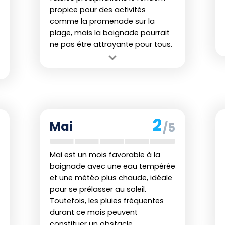
ilités de baignades plaisantes, en particulier
propice pour des activités
côte est
. Adapter sa période de séjour en
comme la promenade sur la
plage, mais la baignade pourrait
ofiter pleinement de la mer dans ce décor
ne pas être attrayante pour tous.
Avantage :
Climat sec favorable aux
activités de plage hors baignade.
Inconvénient :
L'eau reste fraîche et
les températures peuvent ne pas
inciter à la baignade.
2
Mai
/5
Mai est un mois favorable à la
baignade avec une eau tempérée
et une météo plus chaude, idéale
pour se prélasser au soleil.
Toutefois, les pluies fréquentes
durant ce mois peuvent
constituer un obstacle.