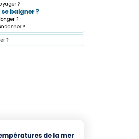
oyager ?
se baigner ?
longer ?
andonner ?
ter ?
empératures de la mer