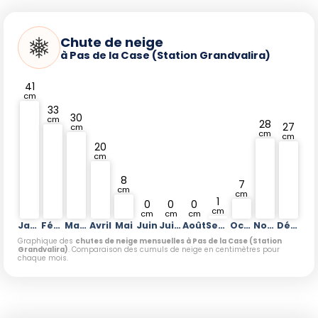
Chute de neige
à Pas de la Case (Station Grandvalira)
41
cm
33
30
cm
28
27
cm
cm
cm
20
cm
8
7
cm
cm
1
0
0
0
cm
cm
cm
cm
Janvier
Février
Mars
Avril
Mai
Juin
Juillet
Août
Septembre
Octobre
Novembre
Décembre
Graphique des
chutes de neige mensuelles à Pas de la Case (Station
Grandvalira)
. Comparaison des cumuls de neige en centimètres pour
chaque mois.