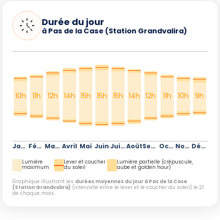
Durée du jour
à Pas de la Case (Station Grandvalira)
10h
11h
12h
14h
15h
15h
15h
14h
12h
11h
10h
9h
Janvier
Février
Mars
Avril
Mai
Juin
Juillet
Août
Septembre
Octobre
Novembre
Décembre
Lumière
Lever et coucher
Lumière partielle (crépuscule,
maximum
du soleil
aube et golden hour)
Graphique illustrant les
durées moyennes du jour à Pas de la Case
(Station Grandvalira)
(intervalle entre le lever et le coucher du soleil) le 21
de chaque mois.