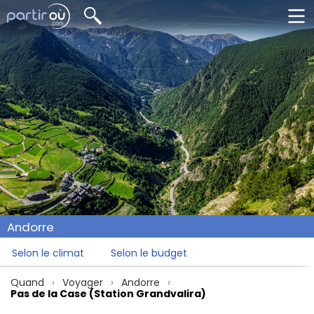
Andorre
Selon le climat
Selon le budget
Quand
Voyager
Andorre
Pas de la Case (Station Grandvalira)