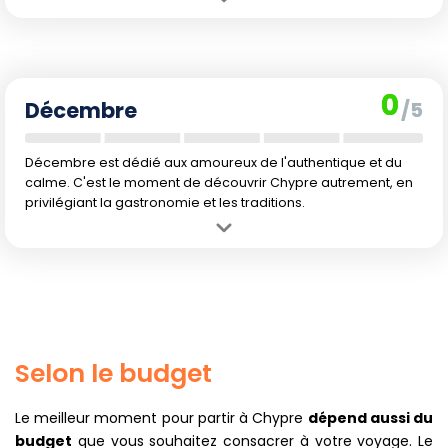
Avantage :
Tarifs attractifs, climat doux en début de mois, belles
couleurs d'automne et lieux déserts.
Inconvénient :
L'eau se rafraîchit vite, les jours raccourcissent et le
risque de pluie augmente peu à peu.
0
Décembre
/5
Décembre est dédié aux amoureux de l'authentique et du
calme. C'est le moment de découvrir Chypre autrement, en
privilégiant la gastronomie et les traditions.
Avantage :
Prix bas, faible fréquentation, ambiance authentique à
découvrir loin du tourisme de masse.
Inconvénient :
Climat peu propice aux activités de plein air,
journées courtes, pluie fréquente et eau froide. La baignade et la
plongée sont quasiment impossibles.
Selon le budget
Le meilleur moment pour partir à Chypre
dépend aussi du
budget
que vous souhaitez consacrer à votre voyage. Le