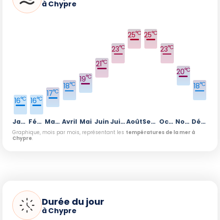
à Chypre
°C
°C
25
25
°C
°C
23
23
°C
21
°C
20
°C
19
°C
°C
18
18
°C
17
°C
°C
16
16
Janvier
Février
Mars
Avril
Mai
Juin
Juillet
Août
Septembre
Octobre
Novembre
Décembre
Graphique, mois par mois, représentant les
températures de la mer à
Chypre
.
Durée du jour
à Chypre