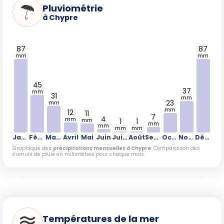
d'atouts. Les amateurs de plages ensoleillées privilégieront
Pluviométrie
l'été, tandis que les passionnés de nature ou d'activités
à Chypre
culturelles préfèreront les intersaisons.
87
87
mm
mm
45
37
mm
31
mm
23
mm
mm
12
11
7
4
mm
mm
1
1
mm
mm
mm
mm
Janvier
Février
Mars
Avril
Mai
Juin
Juillet
Août
Septembre
Octobre
Novembre
Décembre
Graphique des
précipitations mensuelles à Chypre
. Comparaison des
cumuls de pluie en millimètres pour chaque mois.
Températures de la mer