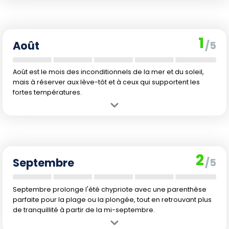
nocturne animée dans les stations balnéaires.
Inconvénient :
La chaleur peut être accablante pour certaines
activités (jusqu'à 30 °C en journée), favorisant les coups de soleil et
1
la déshydratation. Pic d'affluence touristique et hausse des prix à
Août
/5
cause des vacances.
Août est le mois des inconditionnels de la mer et du soleil,
mais à réserver aux lève-tôt et à ceux qui supportent les
fortes températures.
Avantage :
Des conditions idéales pour les amateurs de plages et
de sports aquatiques, eau très agréable.
Inconvénient :
Chaleur extrême (jusqu'à 31 °C), avec des nuits
chaudes et des plages très fréquentées en raison des vacances
2
locales et internationales.
Septembre
/5
Septembre prolonge l'été chypriote avec une parenthèse
parfaite pour la plage ou la plongée, tout en retrouvant plus
de tranquillité à partir de la mi-septembre.