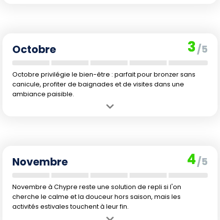
Avantage :
Climat encore chaud, mer toujours excellente, ambiance
plus douce en fin de mois lorsque la foule diminue.
Inconvénient :
Chaleur encore marquée en début de mois et
possible affluence liée aux derniers vacanciers.
3
Octobre
/5
Octobre privilégie le bien-être : parfait pour bronzer sans
canicule, profiter de baignades et de visites dans une
ambiance paisible.
Avantage :
Température très agréable, mer accueillante, baisse de
la fréquentation et prix plus doux.
Inconvénient :
Diminution progressive de la durée du jour, météo
parfois instable en fin de mois.
4
Novembre
/5
Novembre à Chypre reste une solution de repli si l'on
cherche le calme et la douceur hors saison, mais les
activités estivales touchent à leur fin.