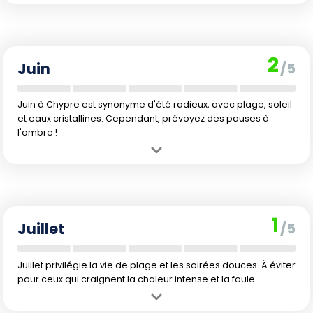
Avantage :
Températures estivales sans la canicule, premiers vrais
plaisirs de la baignade et affluence encore raisonnable en dehors
des vacances scolaires françaises.
Inconvénient :
La demande touristique monte : prix et fréquentation
2
grimpent à l'approche de l'été.
Juin
/5
Juin à Chypre est synonyme d'été radieux, avec plage, soleil
et eaux cristallines. Cependant, prévoyez des pauses à
l'ombre !
Avantage :
Chaleur bien installée, climat sec, presque aucune
pluie, mer parfaite pour la baignade et la plongée.
Inconvénient :
La chaleur de plus en plus marquée peut peser pour
les balades et les sorties en ville. Les séjours deviennent plus chers
1
à l'approche des vacances scolaires.
Juillet
/5
Juillet privilégie la vie de plage et les soirées douces. À éviter
pour ceux qui craignent la chaleur intense et la foule.
Avantage :
Eau et air très chauds, ambiance estivale et vie