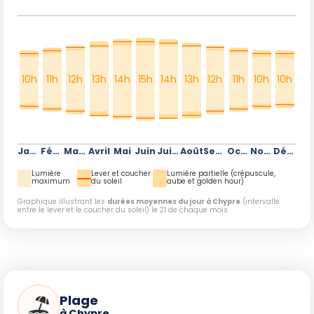
10h
11h
12h
13h
14h
15h
14h
13h
12h
11h
10h
10h
Janvier
Février
Mars
Avril
Mai
Juin
Juillet
Août
Septembre
Octobre
Novembre
Décembre
Lumière
Lever et coucher
Lumière partielle (crépuscule,
maximum
du soleil
aube et golden hour)
Graphique illustrant les
durées moyennes du jour à Chypre
(intervalle
entre le lever et le coucher du soleil) le 21 de chaque mois.
Plage
à Chypre