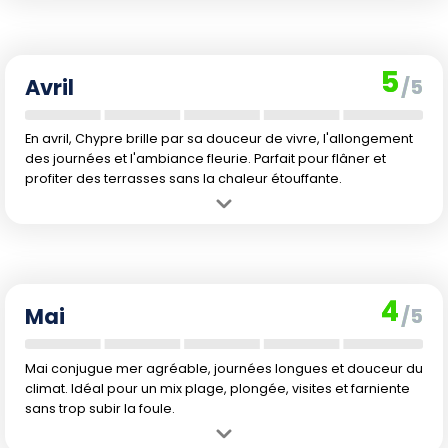
la nature en floraison et le climat devient plus agréable.
Inconvénient :
La baignade est toujours difficile et la météo reste
parfois instable. Les nuits sont encore fraîches et la mer trop froide
5
pour les sports aquatiques.
Avril
/5
En avril, Chypre brille par sa douceur de vivre, l'allongement
des journées et l'ambiance fleurie. Parfait pour flâner et
profiter des terrasses sans la chaleur étouffante.
Avantage :
Climat ensoleillé, températures agréables, très peu de
pluie et nature luxuriante. Idéal pour explorer, randonner ou visiter les
sites antiques.
Inconvénient :
L'eau reste fraîche pour la baignade et l'affluence
4
commence à augmenter avec les vacances printanières.
Mai
/5
Mai conjugue mer agréable, journées longues et douceur du
climat. Idéal pour un mix plage, plongée, visites et farniente
sans trop subir la foule.