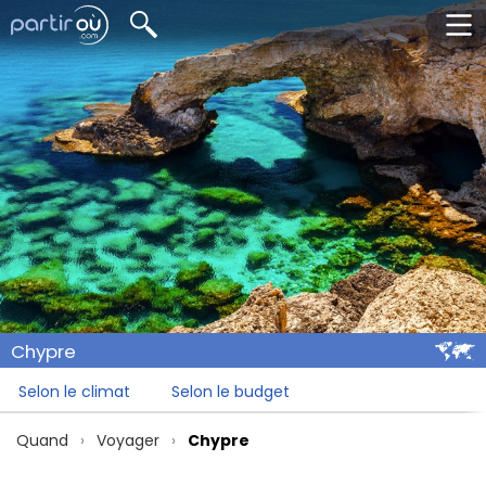
Chypre
Selon le climat
Selon le budget
Quand
Voyager
Chypre