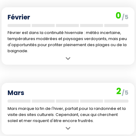
Inconvénient :
Le temps humide et frais, avec des journées courtes
et une eau trop froide, n'invite pas vraiment aux loisirs balnéaires ou
0
aux activités en plein air.
Février
/5
Février est dans la continuité hivernale : météo incertaine,
températures modérées et paysages verdoyants, mais peu
d'opportunités pour profiter pleinement des plages ou de la
baignade.
Avantage :
Même ambiance paisible, très peu de touristes, ce qui
assure une vraie tranquillité pour découvrir la culture locale.
Inconvénient :
Climat morose : journées fraîches, mer trop froide,
pluies régulières et vie nocturne quasi absente. Les activités
2
extérieures ou balnéaires restent très limitées.
Mars
/5
Mars marque la fin de l'hiver, parfait pour la randonnée et la
visite des sites culturels. Cependant, ceux qui cherchent
soleil et mer risquent d'être encore frustrés.
Avantage :
Les prix restent très doux, l'île se réveille doucement avec