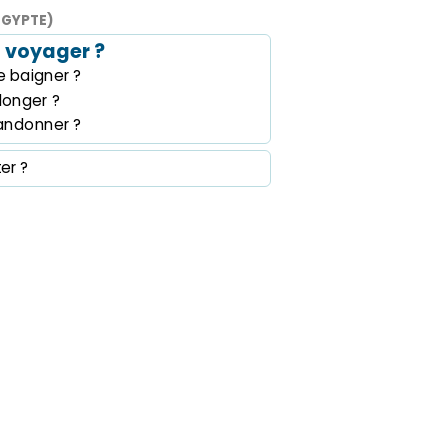
ÉGYPTE)
 voyager ?
 baigner ?
longer ?
andonner ?
ter ?