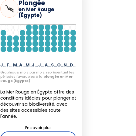
Plongée
en Mer Rouge
(Égypte)
Janvier
Février
Mars
Avril
Mai
Juin
Juillet
Août
Septembre
Octobre
Novembre
Décembre
Graphique, mois par mois, représentant les
périodes favorables à la
plongée en Mer
Rouge (Égypte)
.
La Mer Rouge en Égypte offre des
conditions idéales pour plonger et
découvrir sa biodiversité, avec
des sites accessibles toute
l'année.