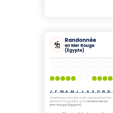
Randonnée
en Mer Rouge
(Égypte)
Janvier
Février
Mars
Avril
Mai
Juin
Juillet
Août
Septembre
Octobre
Novembre
Décembr
Graphique, mois par mois, représentant les
périodes favorables à la
randonnée en
Mer Rouge (Égypte)
.