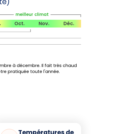
te)
meilleur climat
.
Oct.
Nov.
Déc.
mbre à décembre. Il fait très chaud
re pratiquée toute l'année.
Températures de