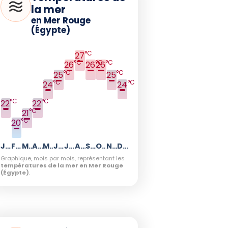
la mer
en Mer Rouge
(Égypte)
°C
27
°C
°C
°C
26
26
26
°C
°C
25
25
°C
°C
24
24
°C
°C
22
22
°C
21
°C
20
Janvier
Février
Mars
Avril
Mai
Juin
Juillet
Août
Septembre
Octobre
Novembre
Décembre
Graphique, mois par mois, représentant les
températures de la mer en Mer Rouge
(Égypte)
.