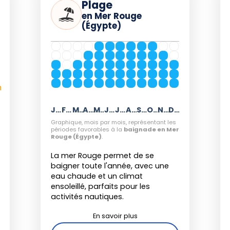
Plage
es jours après la pleine lune de juin)
s de biologie marine.
en Mer Rouge
(Égypte)
rs des vacances d'été (juillet-août) ;
le, privilégiez les mois d'avril-juin et
h
Janvier
Février
Mars
Avril
Mai
Juin
Juillet
Août
Septembre
Octobre
Novembre
Décembre
Graphique, mois par mois, représentant les
périodes favorables à la
baignade en Mer
 en Mer Rouge
se situe d'
avril
à
juin
Rouge (Égypte)
.
e
onjuguant climat doux, mer limpide et
La mer Rouge permet de se
nnelle. Les plongeurs trouveront leur
baigner toute l'année, avec une
ne, tandis que l'été conviendra aux
eau chaude et un climat
ensoleillé, parfaits pour les
 nautiques. L'hiver, plus tranquille,
activités nautiques.
iste de la côte égyptienne et de ses