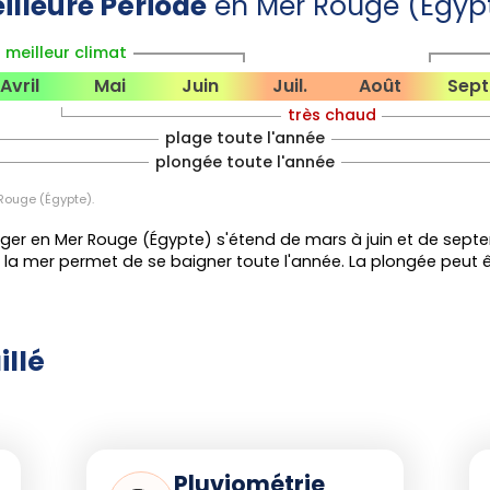
illeure Période
en Mer Rouge (Égyp
ling et l'observation de dauphins,
meilleur climat
nse, soleil fort, mer chaude (jusqu'à
orts nautiques (kitesurf à El Gouna,
Avril
Mai
Juin
Juil.
Août
Sept
 la vie marine abondante (requins-
très chaud
).
plage toute l'année
plongée toute l'année
sente des températures plus basses
Rouge (Égypte).
-22 °C), ce qui attire les plongeurs
s photographes. La plage demeure
ger en Mer Rouge (Égypte) s'étend de mars à juin et de septe
sud, mais une combinaison est
la mer permet de se baigner toute l'année. La plongée peut êt
mersions.
illé
se concentre sur avril-mai, octobre-
acances scolaires. Anticipez vos
Pluviométrie