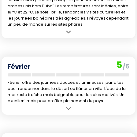
touristiques
arabes unis hors Dubaï. Les températures sont idéales, entre
18 °C et 22 °C. Le soleil brille, rendant les visites culturelles et
Dubai Shopping Festival (janvier-février) : animations
les journées balnéaires très agréables. Prévoyez cependant
commerciales majeures.
un peu de monde sur les sites phares.
Abu Dhabi Grand Prix de Formule 1 (novembre) : forte
fréquentation et hausse des tarifs.
Avantage :
Climat doux et ensoleillé, parfait pour visiter la région
sans souffrir de la chaleur. Idéal pour explorer les villes ou profiter
Sheikh Zayed Heritage Festival (décembre-janvier) :
des plages et des activités extérieures.
immersion culturelle unique.
Inconvénient :
Affluence touristique en hausse à cause des
En mars-avril, biennales d'art, compétitions hippiques
5
vacances hivernales, prix légèrement plus élevés.
Février
/5
et festivals du patrimoine enrichissent l'ambiance
locale.
Février offre des journées douces et lumineuses, parfaites
La tenue de ces événements dynamise la vie culturelle,
pour randonner dans le désert ou flâner en ville. L'eau de la
mais entraîne également une hausse de la fréquentation
mer reste fraîche mais baignable pour les plus motivés. Un
et des prix hôteliers. Pour davantage de tranquillité,
excellent mois pour profiter pleinement du pays.
privilégiez les périodes intermédiaires (début mars ou mi-
octobre).
Avantage :
Conditions météorologiques parfaites pour explorer les
sites naturels et urbains. Peu de précipitations, belles journées
lumineuses.
Inconvénient :
Saison encore touristique avec une très légère