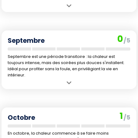
Avantage :
Tarifs bas et tranquillité assurée, parfait pour profiter du
calme ambiant et des infrastructures hôtelières de qualité.
Inconvénient :
Chaleur écrasante, air parfois humide, rendant
même l'accès à la plage peu agréable en journée.
0
Septembre
/5
Septembre est une période transitoire : la chaleur est
toujours intense, mais des soirées plus douces s'installent.
Idéal pour profiter sans la foule, en privilégiant la vie en
intérieur.
Avantage :
Retour progressif à des températures plus douces en
toute fin de mois, ambiance paisible dans les lieux touristiques.
Inconvénient :
Chaleur encore pesante la majeure partie du mois,
mer très chaude, rendant la baignade parfois étouffante.
1
Octobre
/5
En octobre, la chaleur commence à se faire moins