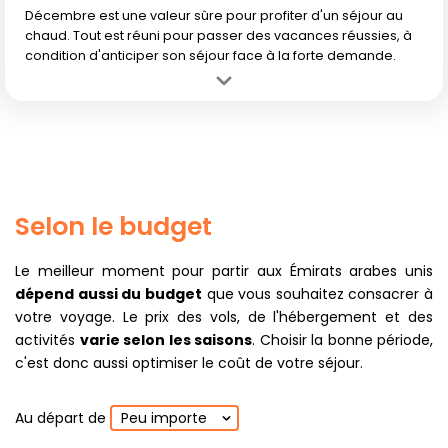
Décembre est une valeur sûre pour profiter d'un séjour au
chaud. Tout est réuni pour passer des vacances réussies, à
condition d'anticiper son séjour face à la forte demande.
Avantage :
Climat excellent, fêtes de fin d'année dans une
atmosphère douce. Parfait pour passer l'hiver au soleil.
Inconvénient :
Prix en forte hausse à cause des fêtes, réservation
anticipée indispensable pour profiter des meilleures offres.
Selon le budget
Le meilleur moment pour partir aux Émirats arabes unis
dépend aussi du budget
que vous souhaitez consacrer à
votre voyage. Le prix des vols, de l'hébergement et des
activités
varie selon les saisons
. Choisir la bonne période,
c'est donc aussi optimiser le coût de votre séjour.
Au départ de
Peu importe