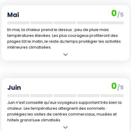
activités deviennent vite éprouvantes aux heures chaudes.
0
Mai
/5
En mai, la chaleur prend le dessus : peu de pluie mais
températures élevées. Les plus courageux profiteront des
plages tôt le matin, le reste du temps privilégier les activités
intérieures climatisées.
Avantage :
Prix attractifs sur les séjours et affluence moindre,
parfait pour un séjour économique et tranquille.
Inconvénient :
Chaleur intense, voire difficilement supportable
l'après-midi. Activités extérieures limitées aux premières heures du
0
jour et en soirée.
Juin
/5
Juin n'est conseillé qu'aux voyageurs supportant très bien la
chaleur. Les températures atteignent des sommets :
privilégiez les visites de centres commerciaux, musées et
hôtels grand luxe climatisés.