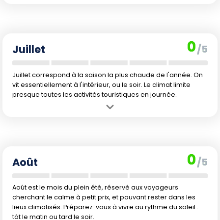
Avantage :
Faible affluence touristique, sites généralement plus
calmes, tarifs attractifs.
Inconvénient :
Canicule persistante, avec journées souvent
étouffantes. Sorties extérieures fortement déconseillées aux heures
0
chaudes.
Juillet
/5
Juillet correspond à la saison la plus chaude de l'année. On
vit essentiellement à l'intérieur, ou le soir. Le climat limite
presque toutes les activités touristiques en journée.
Avantage :
Très peu de touristes, prix en baisse importante, hôtels et
sites souvent désertés.
Inconvénient :
La chaleur extrême et le soleil plombent quasiment
toutes les sorties extérieures. Mer chaude, mais baignades parfois
0
étouffantes.
Août
/5
Août est le mois du plein été, réservé aux voyageurs
cherchant le calme à petit prix, et pouvant rester dans les
lieux climatisés. Préparez-vous à vivre au rythme du soleil :
tôt le matin ou tard le soir.