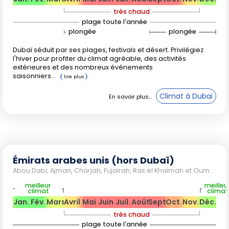
Climat et saisons
très chaud
plage toute l'année
plongée
plongée
Le climat est dominé par deux grandes saisons :
Saison fraîche
(novembre à avril) : températures
Dubaï séduit par ses plages, festivals et désert. Privilégiez
l'hiver pour profiter du climat agréable, des activités
de 18 à 28 °C, air sec, précipitations rares. Idéal pour
extérieures et des nombreux événements
toutes les activités touristiques.
saisonniers...
Saison chaude
(mai à octobre) : températures
souvent supérieures à 35 °C, avec des pics à 40 °C,
Climat à Dubaï
humidité élevée, pluies quasi absentes. Les activités
se limitent aux espaces climatisés.
Dubaï, Abu Dhabi et les autres villes côtières affichent un
profil similaire, tandis que les zones montagneuses d'Hatta
ou du Jebel Jais bénéficient de quelques degrés de moins
Émirats arabes unis (hors Dubaï)
et d'un air plus sec lors des matinées, séduisant les
Abou Dabi, Ajman, Charjah, Fujaïrah, Ras el Khaïmah et Oumm al Quaïwaïan
amateurs de randonnée et de VTT.
meilleur
meilleu
climat
climat
Jan.
Fév.
Mars
Avril
Mai
Juin
Juil.
Août
Sept.
Oct.
Nov.
Déc.
très chaud
Conseils pratiques
plage toute l'année