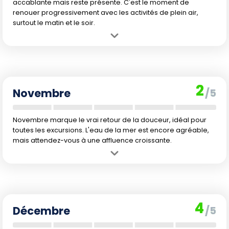
accablante mais reste présente. C'est le moment de
renouer progressivement avec les activités de plein air,
surtout le matin et le soir.
Avantage :
Atmosphère plus respirable sur la fin du mois, très peu
de pluie, tranquillité assurée.
Inconvénient :
Début octobre encore très chaud pour les visiteurs
non habitués, quelques pics de chaleur possibles.
2
Novembre
/5
Novembre marque le vrai retour de la douceur, idéal pour
toutes les excursions. L'eau de la mer est encore agréable,
mais attendez-vous à une affluence croissante.
Avantage :
Climat plus doux, agréable pour redécouvrir les plages
et flâner en ville. Belle reprise de toutes les activités extérieures.
Inconvénient :
La saison touristique reprend, avec une hausse
rapide des prix et davantage de monde sur les sites emblématiques.
4
Décembre
/5