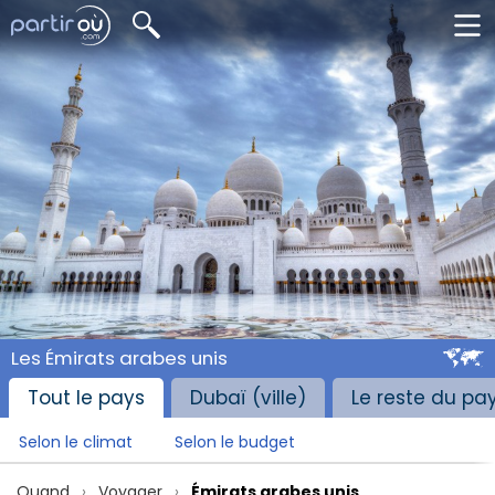
Les Émirats arabes unis
Tout le pays
Dubaï (ville)
Le reste du pa
Selon le climat
Selon le budget
Quand
Voyager
Émirats arabes unis