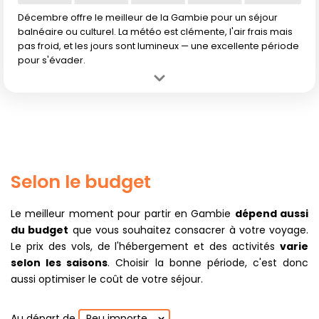
Décembre offre le meilleur de la Gambie pour un séjour
balnéaire ou culturel. La météo est clémente, l'air frais mais
pas froid, et les jours sont lumineux — une excellente période
pour s'évader.
Avantage :
Conditions idéales pour toutes les activités : soleil
radieux, températures agréables et mer accueillante.
Inconvénient :
Période de très forte fréquentation touristique, prix
plus élevés et réservation à l'avance indispensable.
Selon le budget
Le meilleur moment pour partir en Gambie
dépend aussi
du budget
que vous souhaitez consacrer à votre voyage.
Le prix des vols, de l'hébergement et des activités
varie
selon les saisons
. Choisir la bonne période, c'est donc
aussi optimiser le coût de votre séjour.
Au départ de
Peu importe