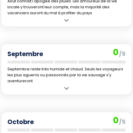
Août connaît l'apogée des pluies. Les amoureux de la vie
locale y trouveront leur compte, mais la majorité des
vacanciers auront du mal à profiter du pays.
Avantage :
Ambiance authentique, paysages verdoyants et
événements culturels locaux pour les curieux.
Inconvénient :
Précipitations abondantes, chaleur étouffante,
activités limitées et mer agitée.
0
Septembre
/5
Septembre reste très humide et chaud. Seuls les voyageurs
les plus aguerris ou passionnés par la vie sauvage s'y
aventureront.
Avantage :
Le pays fête la fin prochaine de la mousson, des
couleurs éclatantes partout et une vie locale riche.
Inconvénient :
Pluies persistantes, chaleur pesante, déplacements
difficiles et mer toujours peu recommandée pour la baignade.
0
Octobre
/5