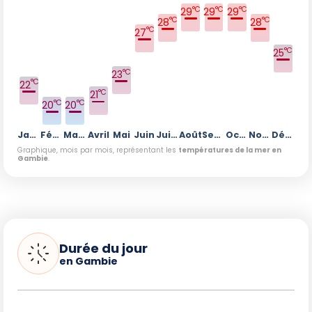
°C
°C
°C
29
29
29
°C
°C
28
28
°C
27
°C
25
°C
23
°C
22
°C
21
°C
°C
20
20
Janvier
Février
Mars
Avril
Mai
Juin
Juillet
Août
Septembre
Octobre
Novembre
Décembre
Graphique, mois par mois, représentant les
températures de la mer en
Gambie
.
Durée du jour
en Gambie