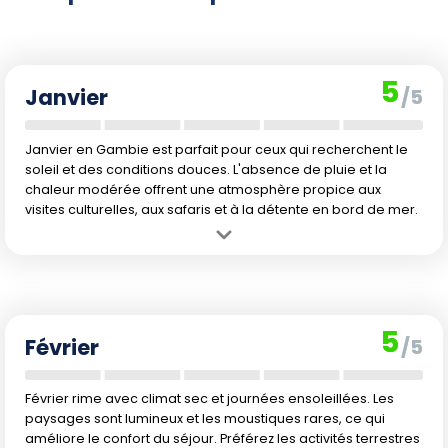
5
Janvier
/5
Janvier en Gambie est parfait pour ceux qui recherchent le
soleil et des conditions douces. L'absence de pluie et la
chaleur modérée offrent une atmosphère propice aux
visites culturelles, aux safaris et à la détente en bord de mer.
Avantage :
Climat très agréable et sec, idéal pour profiter des
plages et découvrir la nature sans aucune gêne météorologique.
Inconvénient :
Température de l'eau assez fraîche pour la
baignade, ce qui peut freiner les amateurs de longues sessions
5
dans l'océan.
Février
/5
Février rime avec climat sec et journées ensoleillées. Les
paysages sont lumineux et les moustiques rares, ce qui
améliore le confort du séjour. Préférez les activités terrestres