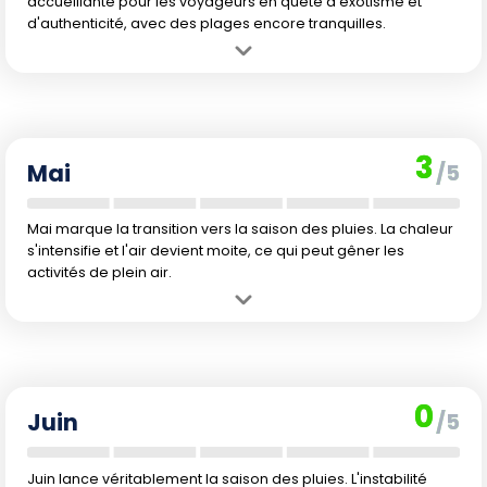
accueillante pour les voyageurs en quête d'exotisme et
d'authenticité, avec des plages encore tranquilles.
Avantage :
Chaleur idéale pour les amoureux du soleil, atmosphère
vibrante et début du Ramadan, une occasion de découvrir la culture
locale.
Inconvénient :
Température qui peut commencer à devenir lourde ;
3
humidité perceptible et baignade peu conseillée.
Mai
/5
Mai marque la transition vers la saison des pluies. La chaleur
s'intensifie et l'air devient moite, ce qui peut gêner les
activités de plein air.
Avantage :
Le pays est calme, loin des foules, et les premiers fruits
tropicaux de la saison font leur apparition sur les marchés.
Inconvénient :
Atmosphère chaude et très humide, il devient
difficile de profiter de journées entières à l'extérieur.
0
Juin
/5
Juin lance véritablement la saison des pluies. L'instabilité