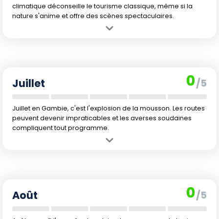
climatique déconseille le tourisme classique, même si la
nature s'anime et offre des scènes spectaculaires.
Avantage :
La verdure s'installe progressivement, transformant les
paysages et attirant les oiseaux migrateurs.
Inconvénient :
Début des fortes pluies, rendant les déplacements
compliqués et limitant fortement les activités extérieures.
0
Juillet
/5
Juillet en Gambie, c'est l'explosion de la mousson. Les routes
peuvent devenir impraticables et les averses soudaines
compliquent tout programme.
Avantage :
Saison idéale pour les ornithologues et amateurs de
nature luxuriante, loin des sentiers touristiques traditionnels.
Inconvénient :
Semaine la plus pluvieuse de l'année, chaleur et
forte humidité rendent la visite peu agréable. Les baignades sont
0
déconseillées.
Août
/5