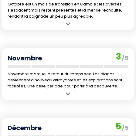
Octobre est un mois de transition en Gambie : les averses
s'espacent mais restent présentes et la mer se réchauffe,
rendant la baignade un peu plus agréable.
Avantage :
Retour progressif du soleil, la nature est à son apogée
après des mois de pluie.
Inconvénient :
Pluies encore fréquentes et humidité élevée, parfois
incommodantes pour profiter pleinement des sorties.
3
Novembre
/5
Novembre marque le retour du temps sec. Les plages
deviennent à nouveau attrayantes et les explorations sont
facilitées, une belle période pour partir à la découverte.
Avantage :
Début de la saison sèche, paysages encore verts, climat
beaucoup plus supportable et meilleure saison pour la baignade.
Inconvénient :
Quelques résidus d'humidité et début d'affluence
touristique, notamment pendant les vacances scolaires
5
européennes.
Décembre
/5