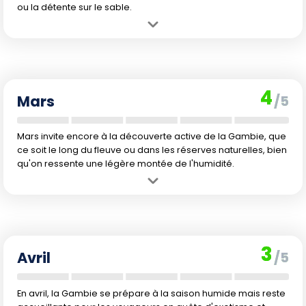
ou la détente sur le sable.
Avantage :
Conditions touristiques optimales avec des
températures chaudes et quasiment aucune précipitation, idéal
pour explorer en toute tranquillité.
Inconvénient :
La fraîcheur de l'eau ne favorise pas forcément les
4
envies de baignade régulière.
Mars
/5
Mars invite encore à la découverte active de la Gambie, que
ce soit le long du fleuve ou dans les réserves naturelles, bien
qu'on ressente une légère montée de l'humidité.
Avantage :
Ambiance encore sèche, températures toujours
agréables pour profiter du pays dans de bonnes conditions.
Inconvénient :
L'eau reste à la limite pour la baignade, et les pluies
font lentement leur apparition.
3
Avril
/5
En avril, la Gambie se prépare à la saison humide mais reste