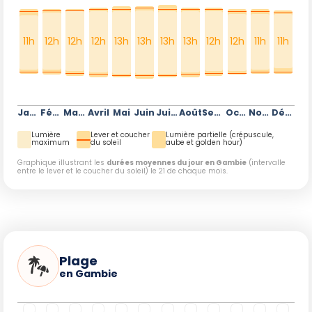
11h
12h
12h
12h
13h
13h
13h
13h
12h
12h
11h
11h
Janvier
Février
Mars
Avril
Mai
Juin
Juillet
Août
Septembre
Octobre
Novembre
Décembre
Lumière
Lever et coucher
Lumière partielle (crépuscule,
maximum
du soleil
aube et golden hour)
Graphique illustrant les
durées moyennes du jour en Gambie
(intervalle
entre le lever et le coucher du soleil) le 21 de chaque mois.
Plage
en Gambie