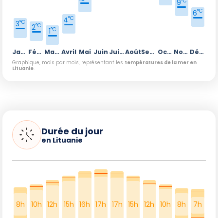
°C
9
°C
6
°C
4
°C
3
°C
2
°C
1
Janvier
Février
Mars
Avril
Mai
Juin
Juillet
Août
Septembre
Octobre
Novembre
Décembre
Graphique, mois par mois, représentant les
températures de la mer en
Lituanie
.
Durée du jour
en Lituanie
8h
10h
12h
15h
16h
17h
17h
15h
12h
10h
8h
7h