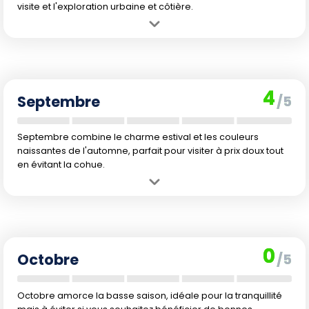
visite et l'exploration urbaine et côtière.
Avantage :
Chaleur agréable, températures de l'eau idéales et
ambiance estivale incontournable.
Inconvénient :
Présence d'un peu plus de touristes, notamment en
raison des vacances locales et françaises.
4
Septembre
/5
Septembre combine le charme estival et les couleurs
naissantes de l'automne, parfait pour visiter à prix doux tout
en évitant la cohue.
Avantage :
Transition douce vers l'automne, températures encore
très agréables, affluence touristique moindre et tarifs plus bas.
Inconvénient :
Risques de fraîcheur en fin de mois, jours qui
raccourcissent et premiers signes d'humidité automnale.
0
Octobre
/5
Octobre amorce la basse saison, idéale pour la tranquillité