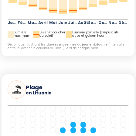
Janvier
Février
Mars
Avril
Mai
Juin
Juillet
Août
Septembre
Octobre
Novembre
Décembre
Lumière
Lever et coucher
Lumière partielle (crépuscule,
maximum
du soleil
aube et golden hour)
Graphique illustrant les
durées moyennes du jour en Lituanie
(intervalle
entre le lever et le coucher du soleil) le 21 de chaque mois.
Plage
en Lituanie