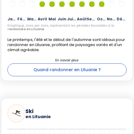
Janvier
Février
Mars
Avril
Mai
Juin
Juillet
Août
Septembre
Octobre
Novembre
Décembre
Graphique, mois par mois, représentant les périodes favorables à la
randonnée en Lituanie
.
Le printemps, l'été et le début de l'automne sont idéaux pour
randonner en Lituanie, profitant de paysages variés et d'un
climat agréable.
Quand randonner en Lituanie ?
Ski
en Lituanie