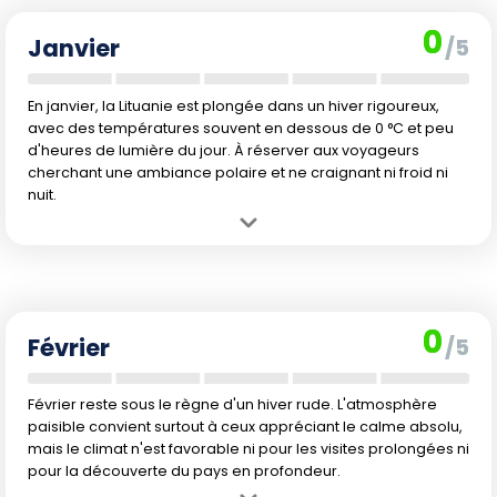
0
Janvier
/5
En janvier, la Lituanie est plongée dans un hiver rigoureux,
avec des températures souvent en dessous de 0 °C et peu
d'heures de lumière du jour. À réserver aux voyageurs
cherchant une ambiance polaire et ne craignant ni froid ni
nuit.
Avantage :
Idéal pour les amateurs de paysages hivernaux et
d'activités liées à la neige.
Inconvénient :
Les températures glaciales, la neige persistante et
les journées très courtes gâchent largement l'expérience touristique
0
classique.
Février
/5
Février reste sous le règne d'un hiver rude. L'atmosphère
paisible convient surtout à ceux appréciant le calme absolu,
mais le climat n'est favorable ni pour les visites prolongées ni
pour la découverte du pays en profondeur.