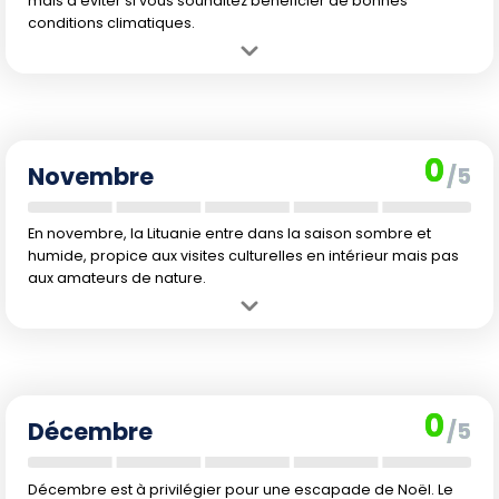
mais à éviter si vous souhaitez bénéficier de bonnes
conditions climatiques.
Avantage :
Ambiance paisible et couleurs d'automne timides
raviront les photographes et amateurs de calme.
Inconvénient :
Temps de plus en plus frais, instabilité
météorologique et journées nettement plus courtes.
0
Novembre
/5
En novembre, la Lituanie entre dans la saison sombre et
humide, propice aux visites culturelles en intérieur mais pas
aux amateurs de nature.
Avantage :
Parfait pour découvrir Vilnius et les villes sans la foule
touristique ni les prix élevés.
Inconvénient :
Retour du froid, journées très courtes et pluies
fréquentes limitant les activités extérieures.
0
Décembre
/5
Décembre est à privilégier pour une escapade de Noël. Le