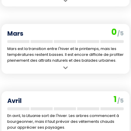
Avantage :
Possibilité de découvrir la culture lituanienne dans une
ambiance hivernale authentique, loin de la foule touristique.
Inconvénient :
Le froid intense, la neige, et le manque de luminosité
rendent les visites et balades en extérieur peu agréables.
0
Mars
/5
Mars est la transition entre l'hiver et le printemps, mais les
températures restent basses. Il est encore difficile de profiter
pleinement des attraits naturels et des balades urbaines.
Avantage :
La fin de l'hiver attire moins de visiteurs, ce qui permet
d'éviter les sites bondés.
Inconvénient :
Le temps reste froid, avec la neige omniprésente et
peu d'activités extérieures agréables accessibles.
1
Avril
/5
En avril, la Lituanie sort de l'hiver. Les arbres commencent à
bourgeonner, mais il faut prévoir des vêtements chauds
pour apprécier ses paysages.