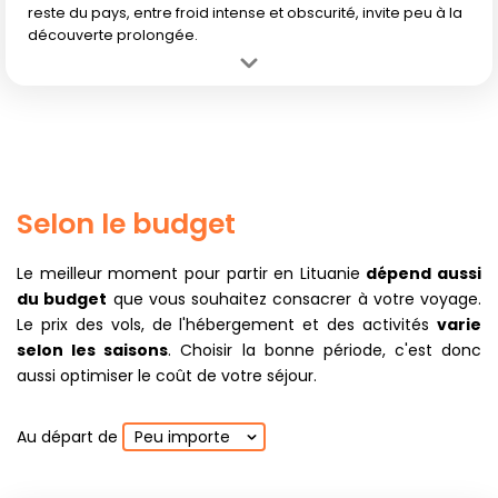
reste du pays, entre froid intense et obscurité, invite peu à la
découverte prolongée.
Avantage :
Magie de Noël et de l'hiver, idéale pour vivre les
traditions lituaniennes et les marchés dans une ambiance féérique.
Inconvénient :
Climat glacial, longues nuits, neige et manque de
lumière rendent la visite peu agréable pour découvrir les atouts
naturels du pays.
Selon le budget
Le meilleur moment pour partir en Lituanie
dépend aussi
du budget
que vous souhaitez consacrer à votre voyage.
Le prix des vols, de l'hébergement et des activités
varie
selon les saisons
. Choisir la bonne période, c'est donc
aussi optimiser le coût de votre séjour.
Au départ de
Peu importe