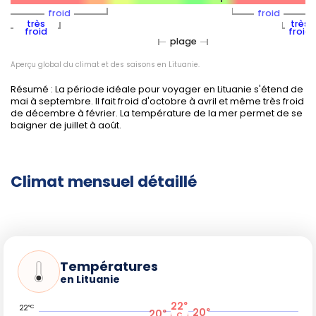
Précipitations :
modérées mais plus abondantes de
froid
froid
juin à août, avec des averses courtes à prévoir,
très
très
froid
froid
notamment lors des orages estivaux. Il pleut
plage
rarement en continu et les vêtements imperméables
sont conseillés pour les randonneurs.
Aperçu global du climat et des saisons en Lituanie.
Les
variations régionales
restent limitées, même si le
Résumé : La période idéale pour voyager en Lituanie s'étend de
mai à septembre. Il fait froid d'octobre à avril et même très froid
littoral (Palanga, Klaipėda) bénéficie parfois d'un air un peu
de décembre à février. La température de la mer permet de se
plus doux et de températures légèrement supérieures à
baigner de juillet à août.
celles de l'intérieur du pays (Vilnius, Kaunas).
Climat mensuel détaillé
Conseils pratiques pour organiser
votre séjour
Affluence touristique :
Élevée en juillet-août,
modérée à faible en mai, juin et septembre.
Températures
en Lituanie
Prix des billets d'avion et hébergement :
Plus
élevés en été, accès à de meilleures offres au
22
°
°C
printemps et en automne.
22
20
°
20
°
C