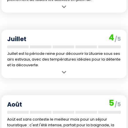
Avantage :
Chaleur douce, journées très longues, nature
luxuriante : le mois parfait pour explorer la Lituanie à pied ou à vélo.
Inconvénient :
Petit risque de pluies, forte luminosité nocturne qui
peut perturber le sommeil et l'absence de vraie nuit noire.
4
Juillet
/5
Juillet est la période reine pour découvrir la Lituanie sous ses
airs estivaux, avec des températures idéales pour la détente
et la découverte.
Avantage :
Parfait pour profiter des balades, festivals et baignades
grâce à la chaleur et au soleil généreux.
Inconvénient :
Quelques orages d'été, beaucoup de voyageurs et
prix en légère hausse à cause de la haute saison touristique.
5
Août
/5
Août est sans conteste le meilleur mois pour un séjour
touristique : c'est l'été intense, parfait pour la baignade, la