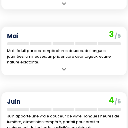
Avantage :
Les premiers signes du printemps offrent une nature qui
se réveille doucement et des journées qui s'allongent.
Inconvénient :
Le temps demeure frais, parfois instable, freine les
promenades prolongées, avec risques d'averses et quelques restes
3
de neige.
Mai
/5
Mai séduit par ses températures douces, de longues
journées lumineuses, un prix encore avantageux, et une
nature éclatante.
Avantage :
Climat agréable et nature en pleine floraison, idéale
pour les randonnées, balades en ville ou sur les côtes.
Inconvénient :
La météo reste fraîche en début de mois, et la
période peut coïncider avec le début de l'afflux touristique.
4
Juin
/5
Juin apporte une vraie douceur de vivre : longues heures de
lumière, climat bien tempéré, parfait pour profiter
pleinement de toutes les activités en plein air.