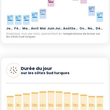
°C
18
°C
17
°C
°C
16
16
°C
°C
°C
15
15
15
Janvier
Février
Mars
Avril
Mai
Juin
Juillet
Août
Septembre
Octobre
Novembre
Décembre
Graphique, mois par mois, représentant les
températures de la mer sur
les côtes Sud turques
.
Durée du jour
sur les côtes Sud turques
10h
11h
12h
13h
14h
15h
14h
13h
12h
11h
10h
10h