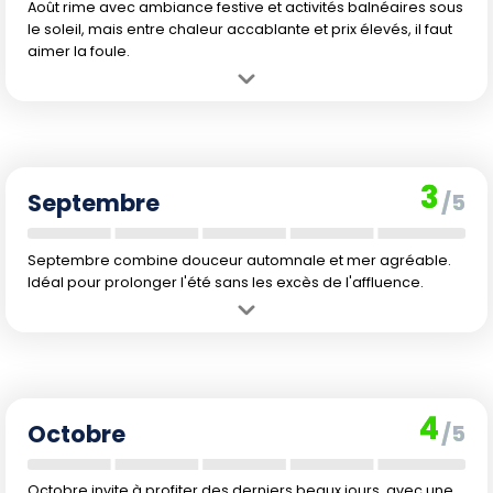
Août rime avec ambiance festive et activités balnéaires sous
le soleil, mais entre chaleur accablante et prix élevés, il faut
aimer la foule.
Avantage :
Journées ensoleillées et mer à température idéale,
parfait pour les amoureux de la plage.
Inconvénient :
La chaleur est parfois difficilement supportable et
l'affluence atteint son maximum, notamment autour du 15 août.
3
Septembre
/5
Septembre combine douceur automnale et mer agréable.
Idéal pour prolonger l'été sans les excès de l'affluence.
Avantage :
Les températures baissent légèrement, la mer reste
chaude, et le calme revient peu à peu.
Inconvénient :
Quelques orages possibles et une fréquentation qui
peut rester élevée en début de mois.
4
Octobre
/5
Octobre invite à profiter des derniers beaux jours, avec une