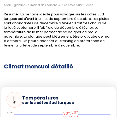
Aperçu global du climat et des saisons sur les côtes Sud turques.
Haute saison
: Juillet-août, fréquentation et prix
élevés, surtout dans les grandes stations balnéaires.
Résumé : La période idéale pour voyager sur les côtes Sud
Réservez hébergement et activités à l'avance.
turques est d'avril à juin et de septembre à octobre. Les pluies
sont abondantes de décembre à février. Il fait très chaud de
Basse saison
: Novembre à mars, ambiance paisible,
juillet à septembre. Il fait froid de décembre à février. La
tarifs attractifs, mais offres réduites,
température de la mer permet de se baigner de mai à
particulièrement pour les activités nautiques et la
novembre. La plongée peut idéalement être pratiquée de mai
restauration en bord de mer.
à octobre. On peut s'adonner au trekking de préférence de
février à juillet et de septembre à novembre.
Mai, juin, septembre, octobre : compromis entre
climat idéal, mer chaude, moindre affluence et tarifs
modérés.
Pensez à la protection solaire et à l'hydratation en
Climat mensuel détaillé
été, et munissez-vous de chaussures de marche
pour explorer la nature.
Randonnée : privilégiez les matinées pour éviter la
chaleur et respectez la signalétique des sentiers afin
de préserver les écosystèmes fragiles de la région.
Températures
sur les côtes Sud turques
30
°
Fêtes, événements et saisons
30
°
°C
30
C
C