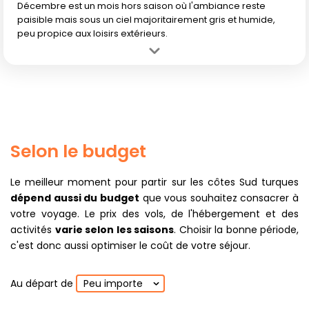
Décembre est un mois hors saison où l'ambiance reste
paisible mais sous un ciel majoritairement gris et humide,
peu propice aux loisirs extérieurs.
Avantage :
Hébergement et vols à petits prix, parfait pour les
voyageurs à budget serré.
Inconvénient :
Froid, pluie fréquente, mer fraîche et faible activité
touristique rendent le séjour peu agréable.
Selon le budget
Le meilleur moment pour partir sur les côtes Sud turques
dépend aussi du budget
que vous souhaitez consacrer à
votre voyage. Le prix des vols, de l'hébergement et des
activités
varie selon les saisons
. Choisir la bonne période,
c'est donc aussi optimiser le coût de votre séjour.
Au départ de
Peu importe