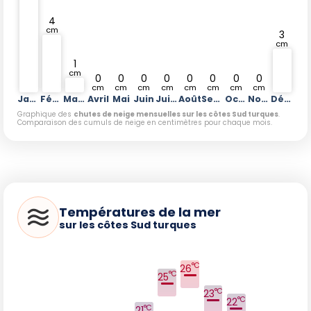
4
cm
3
cm
1
cm
0
0
0
0
0
0
0
0
cm
cm
cm
cm
cm
cm
cm
cm
Janvier
Février
Mars
Avril
Mai
Juin
Juillet
Août
Septembre
Octobre
Novembre
Décembre
Graphique des
chutes de neige mensuelles sur les côtes Sud turques
.
Comparaison des cumuls de neige en centimètres pour chaque mois.
Températures de la mer
sur les côtes Sud turques
°C
26
°C
25
°C
23
°C
22
°C
21