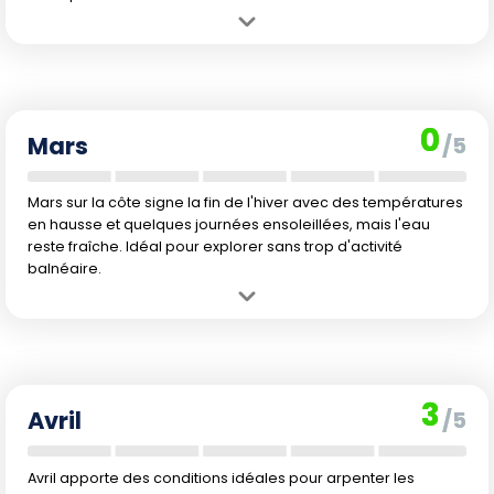
Avantage :
Des prix doux et une fréquentation minimale, parfait
pour visiter sans foule.
Inconvénient :
Les températures restent fraîches et la météo
capricieuse limite les activités de plein air.
0
Mars
/5
Mars sur la côte signe la fin de l'hiver avec des températures
en hausse et quelques journées ensoleillées, mais l'eau
reste fraîche. Idéal pour explorer sans trop d'activité
balnéaire.
Avantage :
L'arrivée progressive du printemps permet quelques
balades parmi la flore qui renaît.
Inconvénient :
Il fait encore trop frais pour profiter de la mer et la
météo demeure variable.
3
Avril
/5
Avril apporte des conditions idéales pour arpenter les