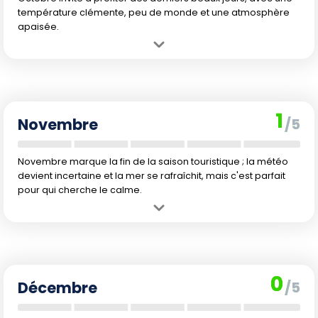
température clémente, peu de monde et une atmosphère
apaisée.
Avantage :
Climat doux, mer encore agréable pour la baignade et
prix plus abordables.
Inconvénient :
Les jours raccourcissent et certaines infrastructures
touristiques commencent à fermer.
1
Novembre
/5
Novembre marque la fin de la saison touristique ; la météo
devient incertaine et la mer se rafraîchit, mais c'est parfait
pour qui cherche le calme.
Avantage :
Peu de touristes et tarifs attractifs pour les
hébergements.
Inconvénient :
Retour d'un climat humide, baignade difficile et
moins d'activités touristiques disponibles.
0
Décembre
/5