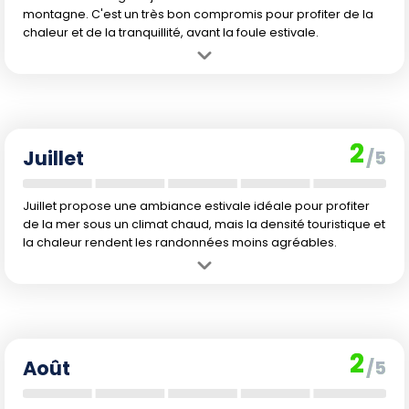
montagne. C'est un très bon compromis pour profiter de la
chaleur et de la tranquillité, avant la foule estivale.
Avantage :
La baignade et les activités nautiques sont enfin
confortables, alors que la région reste plus calme comparée à l'été.
Inconvénient :
Les prix montent avec l'approche de la haute saison
et la chaleur se fait sentir en journée.
2
Juillet
/5
Juillet propose une ambiance estivale idéale pour profiter
de la mer sous un climat chaud, mais la densité touristique et
la chaleur rendent les randonnées moins agréables.
Avantage :
La mer est chaude, parfaite pour la baignade, la
plongée et autres activités nautiques.
Inconvénient :
Chaleur intense, affluence touristique du fait des
vacances scolaires, et tarifs élevés.
2
Août
/5