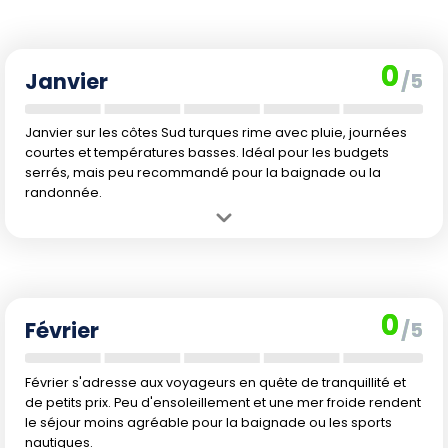
0
Janvier
/5
Janvier sur les côtes Sud turques rime avec pluie, journées
courtes et températures basses. Idéal pour les budgets
serrés, mais peu recommandé pour la baignade ou la
randonnée.
Avantage :
Les tarifs sont bas et les sites touristiques peu
fréquentés permettent de profiter d'un séjour tranquille.
Inconvénient :
Le climat est frais et humide, avec peu de soleil et un
temps peu propice à la baignade ou aux activités extérieures.
0
Février
/5
Février s'adresse aux voyageurs en quête de tranquillité et
de petits prix. Peu d'ensoleillement et une mer froide rendent
le séjour moins agréable pour la baignade ou les sports
nautiques.