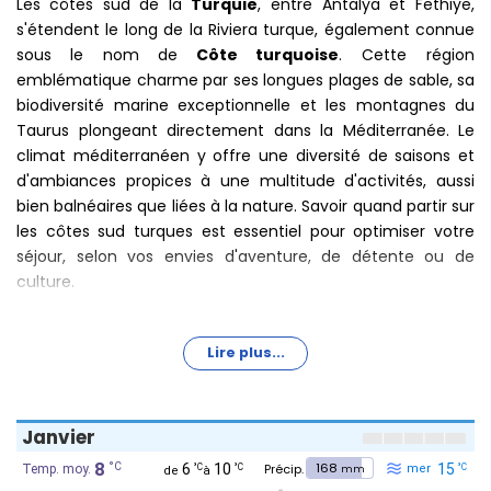
Les côtes sud de la
Turquie
, entre Antalya et Fethiye,
s'étendent le long de la Riviera turque, également connue
sous le nom de
Côte turquoise
. Cette région
emblématique charme par ses longues plages de sable, sa
biodiversité marine exceptionnelle et les montagnes du
Taurus plongeant directement dans la Méditerranée. Le
climat méditerranéen y offre une diversité de saisons et
d'ambiances propices à une multitude d'activités, aussi
bien balnéaires que liées à la nature. Savoir quand partir sur
les côtes sud turques est essentiel pour optimiser votre
séjour, selon vos envies d'aventure, de détente ou de
culture.
Lire plus...
Le meilleur moment pour voyager sur
les côtes sud turques
Janvier
La
meilleure période
pour profiter pleinement de la
8
168
°C
6
10
15
°C
°C
°C
mm
région s'étend de
mai à juin
et de
septembre à octobre
.