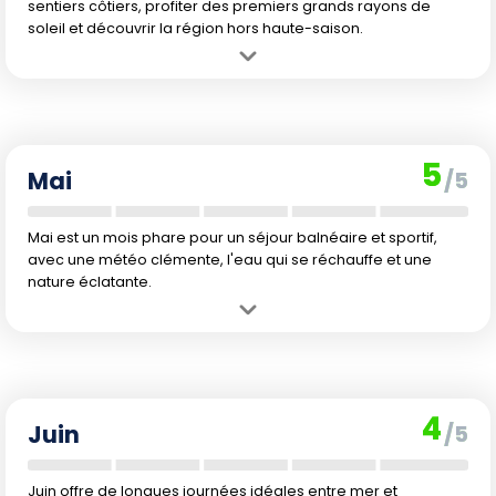
sentiers côtiers, profiter des premiers grands rayons de
soleil et découvrir la région hors haute-saison.
Avantage :
Le climat devient doux et agréable, parfait pour la
découverte culturelle et la randonnée en pleine nature.
Inconvénient :
La température de la mer reste trop fraîche pour la
baignade prolongée.
5
Mai
/5
Mai est un mois phare pour un séjour balnéaire et sportif,
avec une météo clémente, l'eau qui se réchauffe et une
nature éclatante.
Avantage :
Le temps est chaud mais supportable, et la saison
touristique n'a pas encore atteint son pic. La baignade devient
agréable.
Inconvénient :
L'affluence commence à augmenter, annonçant la
4
future hausse des prix pendant les vacances scolaires françaises.
Juin
/5
Juin offre de longues journées idéales entre mer et