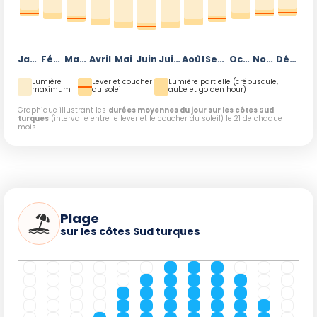
Janvier
Février
Mars
Avril
Mai
Juin
Juillet
Août
Septembre
Octobre
Novembre
Décembre
Lumière
Lever et coucher
Lumière partielle (crépuscule,
maximum
du soleil
aube et golden hour)
Graphique illustrant les
durées moyennes du jour sur les côtes Sud
turques
(intervalle entre le lever et le coucher du soleil) le 21 de chaque
mois.
Plage
sur les côtes Sud turques