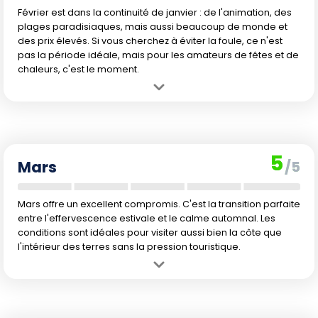
Février est dans la continuité de janvier : de l'animation, des
plages paradisiaques, mais aussi beaucoup de monde et
des prix élevés. Si vous cherchez à éviter la foule, ce n'est
pas la période idéale, mais pour les amateurs de fêtes et de
chaleurs, c'est le moment.
Avantage :
L'été se poursuit avec des températures baignables et
une ambiance estivale intense. La mer reste accueillante.
Inconvénient :
La fréquentation reste très forte, tout comme le
risque d'averses. Les températures élevées peuvent parfois peser sur
5
le confort, surtout en ville.
Mars
/5
Mars offre un excellent compromis. C'est la transition parfaite
entre l'effervescence estivale et le calme automnal. Les
conditions sont idéales pour visiter aussi bien la côte que
l'intérieur des terres sans la pression touristique.
Avantage :
Début de l'automne : les températures deviennent plus
douces, le climat est très agréable et la fréquentation baisse. Idéal
pour profiter du littoral et découvrir le pays plus sereinement.