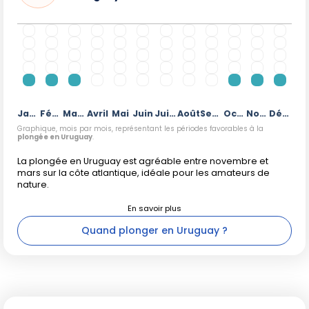
Janvier
Février
Mars
Avril
Mai
Juin
Juillet
Août
Septembre
Octobre
Novembre
Décembre
Graphique, mois par mois, représentant les périodes favorables à la
plongée en Uruguay
.
La plongée en Uruguay est agréable entre novembre et
mars sur la côte atlantique, idéale pour les amateurs de
nature.
Quand plonger en Uruguay ?