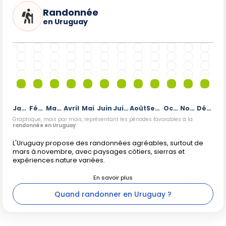
Randonnée
en Uruguay
Janvier
Février
Mars
Avril
Mai
Juin
Juillet
Août
Septembre
Octobre
Novembre
Décembre
Graphique, mois par mois, représentant les périodes favorables à la
randonnée en Uruguay
.
L'Uruguay propose des randonnées agréables, surtout de
mars à novembre, avec paysages côtiers, sierras et
expériences nature variées.
Quand randonner en Uruguay ?