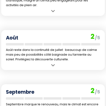
touristique, malgré un climat peu engageant pour les
activités de plein air.
Avantage :
Le calme règne sur tout le littoral et dans les grandes
villes. Les tarifs sont particulièrement attractifs.
Inconvénient :
C'est le cœur de l'hiver, avec des températures
fraîches à froides. L'océan est glacial et les activités extérieures
2
limitées.
Août
/5
Août reste dans la continuité de juillet : beaucoup de calme
mais peu de possibilités côté baignade ou farniente au
soleil. Privilégiez la découverte culturelle.
Avantage :
Saison basse oblige, les prix restent bas et la tranquillité
est garantie. Possible d'explorer à son rythme.
Inconvénient :
Le temps reste frais et il pleut régulièrement. La mer
et l'air sont toujours froids, peu propices aux plaisirs balnéaires.
2
Septembre
/5
Septembre marque le renouveau, mais le climat est encore