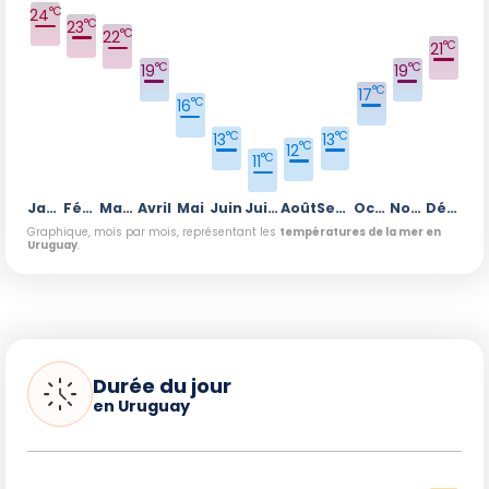
°C
24
°C
23
°C
22
°C
21
°C
°C
19
19
°C
17
°C
16
°C
°C
13
13
°C
12
°C
11
Janvier
Février
Mars
Avril
Mai
Juin
Juillet
Août
Septembre
Octobre
Novembre
Décembre
Graphique, mois par mois, représentant les
températures de la mer en
Uruguay
.
Durée du jour
en Uruguay