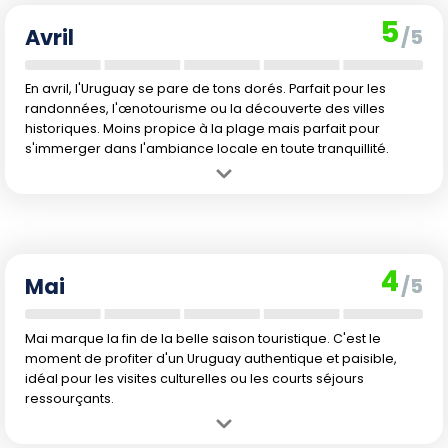
Inconvénient :
La mer commence à se rafraîchir, réduisant la
5
possibilité de baignade. Quelques averses restent possibles.
Avril
/5
En avril, l'Uruguay se pare de tons dorés. Parfait pour les
randonnées, l'œnotourisme ou la découverte des villes
historiques. Moins propice à la plage mais parfait pour
s'immerger dans l'ambiance locale en toute tranquillité.
Avantage :
Climat très agréable et douceur de l'air. Les couleurs
automnales se dévoilent, rendant les balades en nature
magnifiques. Peu de touristes.
Inconvénient :
La température de l'eau chute, limitant la baignade.
4
Les soirées peuvent devenir fraîches.
Mai
/5
Mai marque la fin de la belle saison touristique. C'est le
moment de profiter d'un Uruguay authentique et paisible,
idéal pour les visites culturelles ou les courts séjours
ressourçants.
Avantage :
Des températures encore douces pour l'automne, mais