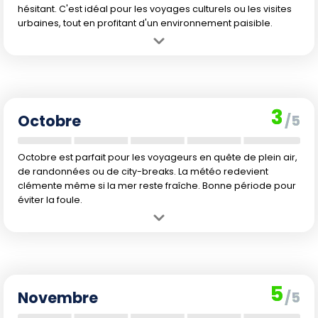
hésitant. C'est idéal pour les voyages culturels ou les visites
urbaines, tout en profitant d'un environnement paisible.
Avantage :
La douceur gagne timidement du terrain, annonçant le
retour du printemps. Les sites sont accessibles et calmes.
Inconvénient :
L'eau reste très froide et le vent peut encore souffler.
Climat encore instable et peu propice à la plage.
3
Octobre
/5
Octobre est parfait pour les voyageurs en quête de plein air,
de randonnées ou de city-breaks. La météo redevient
clémente même si la mer reste fraîche. Bonne période pour
éviter la foule.
Avantage :
La température se radoucit, la nature s'éveille et le pays
sort doucement de l'hiver. Plus de soleil et d'activités en extérieur.
Inconvénient :
La baignade demeure fraîche. Certaines journées
peuvent encore être humides ou venteuses.
5
Novembre
/5