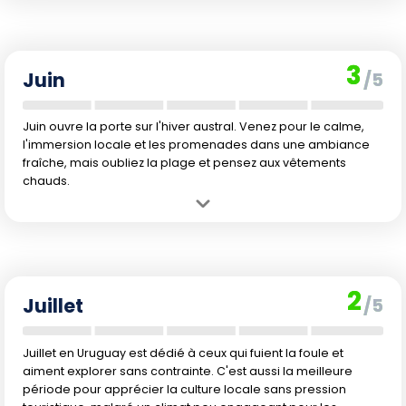
globalement très supportables. L'affluence est minimale, ce qui
ravira les voyageurs en quête de tranquillité.
Inconvénient :
La mer est devenue trop fraîche pour se baigner
3
confortablement. Les journées raccourcissent, ce qui limite les
Juin
/5
excursions en soirée.
Juin ouvre la porte sur l'hiver austral. Venez pour le calme,
l'immersion locale et les promenades dans une ambiance
fraîche, mais oubliez la plage et pensez aux vêtements
chauds.
Avantage :
La saison hivernale est en général modérée, et le
nombre de touristes est au plus bas. L'ambiance locale est
authentique.
Inconvénient :
Les températures chutent, l'océan Atlantique devient
2
très froid et la baignade n'est plus envisageable.
Juillet
/5
Juillet en Uruguay est dédié à ceux qui fuient la foule et
aiment explorer sans contrainte. C'est aussi la meilleure
période pour apprécier la culture locale sans pression