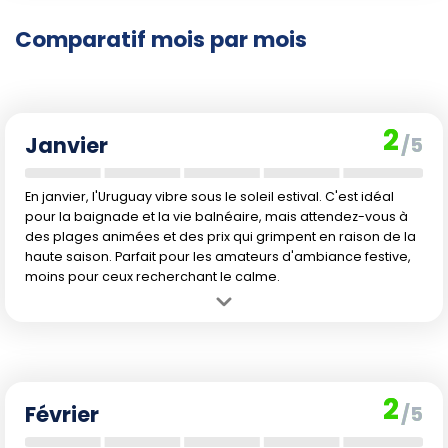
Comparatif mois par mois
2
Janvier
/5
En janvier, l'Uruguay vibre sous le soleil estival. C'est idéal
pour la baignade et la vie balnéaire, mais attendez-vous à
des plages animées et des prix qui grimpent en raison de la
haute saison. Parfait pour les amateurs d'ambiance festive,
moins pour ceux recherchant le calme.
Avantage :
C'est le plein été en Uruguay. Les températures sont
agréablement chaudes pour se détendre sur les plages et profiter
des longues journées.
Inconvénient :
La forte affluence touristique liée aux vacances
2
scolaires locales et les chaleurs parfois oppressantes rendent les
Février
/5
sites populaires très fréquentés. Les précipitations sont assez
élevées.