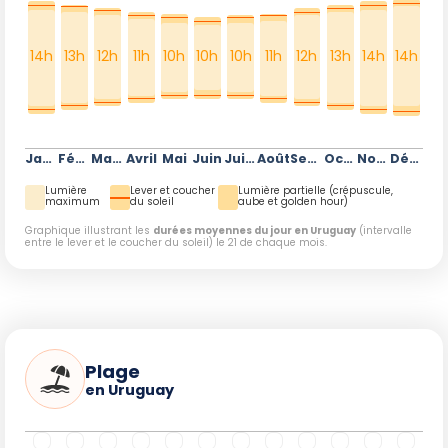
14h
13h
12h
11h
10h
10h
10h
11h
12h
13h
14h
14h
Janvier
Février
Mars
Avril
Mai
Juin
Juillet
Août
Septembre
Octobre
Novembre
Décembre
Lumière
Lever et coucher
Lumière partielle (crépuscule,
maximum
du soleil
aube et golden hour)
Graphique illustrant les
durées moyennes du jour en Uruguay
(intervalle
entre le lever et le coucher du soleil) le 21 de chaque mois.
Plage
en Uruguay