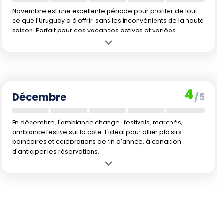
Novembre est une excellente période pour profiter de tout
ce que l'Uruguay a à offrir, sans les inconvénients de la haute
saison. Parfait pour des vacances actives et variées.
Avantage :
Retour aux belles journées avec un climat doux et
agréable. Les touristes ne sont pas encore trop nombreux.
Inconvénient :
L'eau commence juste à devenir propice à la
baignade et certains sites peuvent être en préparation pour la haute
4
saison.
Décembre
/5
En décembre, l'ambiance change : festivals, marchés,
ambiance festive sur la côte. L'idéal pour allier plaisirs
balnéaires et célébrations de fin d'année, à condition
d'anticiper les réservations.
Avantage :
Début de l'été austral, avec des températures chaudes.
Les plages et la mer redeviennent attractives.
Inconvénient :
L'arrivée des premiers vacanciers locaux annonce
une hausse progressive de la fréquentation et des prix. L'humidité
peut également être marquée.