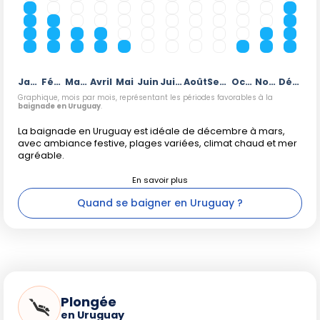
Janvier
Février
Mars
Avril
Mai
Juin
Juillet
Août
Septembre
Octobre
Novembre
Décembre
Graphique, mois par mois, représentant les périodes favorables à la
baignade en Uruguay
.
La baignade en Uruguay est idéale de décembre à mars,
avec ambiance festive, plages variées, climat chaud et mer
agréable.
Quand se baigner en Uruguay ?
Plongée
en Uruguay