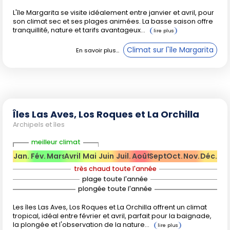
de Salto Ángel entre mai et novembre, mais optez pour la
L'île Margarita se visite idéalement entre janvier et avril, pour
son climat sec et ses plages animées. La basse saison offre
saison sèche pour les randonnées et l'observation de la
tranquillité, nature et tarifs avantageux...
faune. La ponte des tortues marines, un moment fort pour
les éco-voyageurs, a lieu de juin à septembre sur les plages
Climat sur l'île Margarita
protégées.
Festivals, événements et saisons
touristiques
Îles Las Aves, Los Roques et La Orchilla
Archipels et îles
Carnaval
: en février ou mars, il anime toute la côte
meilleur climat
caribéenne avec des défilés hauts en couleur,
Jan.
Fév.
Mars
Avril
Mai
Juin
Juil.
Août
Sept.
Oct.
Nov.
Déc.
pouvant susciter une forte affluence.
très chaud toute l'année
Feria de La Chinita
: en novembre à Maracaibo,
plage toute l'année
grande tradition culturelle du pays.
plongée toute l'année
Festival Jazz en Guayana
: en octobre à Ciudad
Les îles Las Aves, Los Roques et La Orchilla offrent un climat
Guayana, pour les amateurs de musique.
tropical, idéal entre février et avril, parfait pour la baignade,
Période des migrations et observation
la plongée et l'observation de la nature...