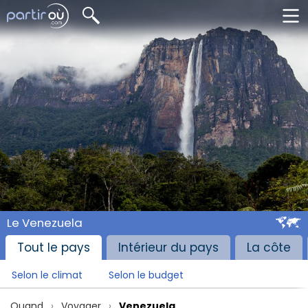
Le Venezuela
Tout le pays
Intérieur du pays
La côte
Selon le climat
Selon le budget
Quand
Voyager
Venezuela