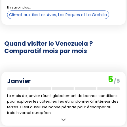
ornithologique
: pic de fréquentation de novembre
à février.
Climat aux îles Las Aves, Los Roques et La Orchilla
Ces événements enrichissent l'expérience locale mais
impactent la fréquentation et les prix, notamment dans les
grandes villes et sites touristiques majeurs.
Quand visiter le Venezuela ?
Comparatif mois par mois
En résumé
Pour profiter pleinement des
atouts naturels, balnéaires
et culturels
du Venezuela, privilégiez la période sèche, de
5
Janvier
/5
décembre à avril. Les mois de janvier à mars sont
incontestablement les plus favorables pour combiner
Le mois de janvier réunit globalement de bonnes conditions
randonnées, balades nature, découverte des plages et
pour explorer les côtes, les îles et randonner à l'intérieur des
exploration des sites sauvages, avec un temps ensoleillé et
terres. C'est aussi une bonne période pour échapper au
une circulation aisée. La saison humide, de mai à octobre,
froid hivernal européen.
est intéressante pour observer des paysages exubérants et
les grandes chutes d'eau, bien que cela puisse compliquer
Avantage :
Janvier offre un climat agréable et sec, parfait pour