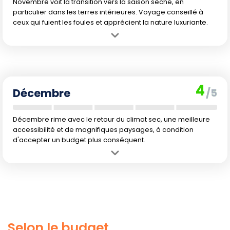
Novembre voit la transition vers la saison sèche, en
particulier dans les terres intérieures. Voyage conseillé à
ceux qui fuient les foules et apprécient la nature luxuriante.
Avantage :
Les températures sont agréables, le retour des périodes
sèches approche, surtout à l'intérieur. La fréquentation touristique
reste basse, favorisant la tranquillité.
Inconvénient :
Le temps reste encore humide, pas idéal pour les
4
activités de plein air intensives, ni la baignade ou la plongée partout.
Décembre
/5
Décembre rime avec le retour du climat sec, une meilleure
accessibilité et de magnifiques paysages, à condition
d'accepter un budget plus conséquent.
Avantage :
Climat plus sec sur la côte et dans les régions
intérieures, parfait pour profiter des plages et des randonnées.
L'ambiance de Noël ajoute une touche festive unique.
Inconvénient :
Prix des séjours en forte hausse, surtout sur la côte
et à l'intérieur des terres, dû à la période de fin d'année. Certaines
pluies résiduelles peuvent encore se manifester.
Selon le budget