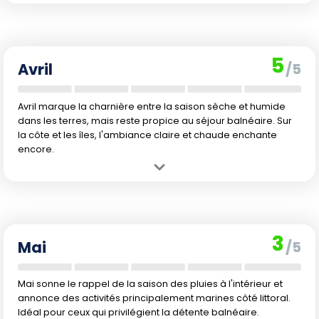
Avantage :
Climat toujours très agréable sur la côte, les îles Las
Aves et dans les terres. Les pluies restent rares et les températures
sont parfaites pour un séjour en plein air et pour les plaisirs
balnéaires. Les prix hors vacances sont souvent attractifs.
5
Inconvénient :
Début de légère hausse de précipitations sur
Avril
/5
Margarita et à l'intérieur. La plongée sous-marine peut être
légèrement moins nette sur certaines îles. Possibilité de vents plus
présents en cette saison.
Avril marque la charnière entre la saison sèche et humide
dans les terres, mais reste propice au séjour balnéaire. Sur
la côte et les îles, l'ambiance claire et chaude enchante
encore.
Avantage :
Les températures demeurent douces et les conditions
restent favorables sur la côte, à Margarita ou sur les îles pour le
farniente, avec encore peu de pluie et de bonnes options de
baignade.
3
Inconvénient :
C'est le début de la saison des pluies à l'intérieur du
Mai
/5
pays, rendant la randonnée parfois inconfortable. Fortes demandes
tarifaires à l'approche des vacances de Pâques.
Mai sonne le rappel de la saison des pluies à l'intérieur et
annonce des activités principalement marines côté littoral.
Idéal pour ceux qui privilégient la détente balnéaire.