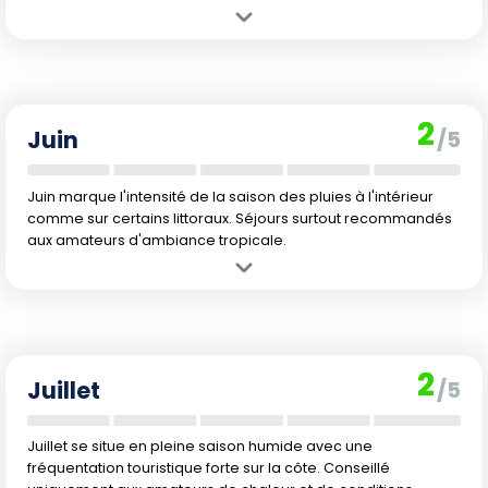
Avantage :
Températures estivales, bien-être aquatique hors pair
sur toutes les côtes. Pour les passionnés de mer, naviguer ou se
baigner reste très agréable sur les îles Las Aves et la côte du
Venezuela.
2
Inconvénient :
Les averses, surtout à l'intérieur et sur Margarita,
Juin
/5
deviennent plus fréquentes. Début de la saison humide, parfois
accompagnée d'une hausse de l'humidité ambiante.
Juin marque l'intensité de la saison des pluies à l'intérieur
comme sur certains littoraux. Séjours surtout recommandés
aux amateurs d'ambiance tropicale.
Avantage :
Les températures restent chaudes et l'eau agréable
pour la baignade, notamment sur la côte du Venezuela. Moins
d'affluence touristique permet une meilleure disponibilité des
hébergements.
2
Inconvénient :
Fortes pluies à l'intérieur et sur Margarita, rendant
Juillet
/5
les randonnées difficiles et limitant les activités terrestres. Risques
d'orages et humidité élevée. Baignade et plongée deviennent moins
agréables sur Margarita.
Juillet se situe en pleine saison humide avec une
fréquentation touristique forte sur la côte. Conseillé