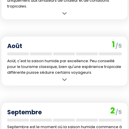
uniquement aux amateurs de chaleur et de conditions
tropicales.
Avantage :
La température de l'air reste estivale sur tout le territoire.
Les amateurs de tranquillité peuvent profiter d'un séjour plus calme
sur la côte ou dans les terres si la pluie ne les dérange pas.
Inconvénient :
Pluies abondantes, vents plus marqués et chaleur
1
humide. La baignade et la plongée ne sont pas recommandées,
Août
/5
surtout sur Margarita et sur les îles Las Aves. L'intérieur devient
difficilement praticable. Les tarifs sont élevés à cause des vacances
scolaires en France.
Août, c'est la saison humide par excellence. Peu conseillé
pour le tourisme classique, bien qu'une expérience tropicale
différente puisse séduire certains voyageurs.
Avantage :
C'est le plein été, les paysages verdissent et la
température de la mer reste agréable pour ceux qui n'ont pas peur
de la pluie.
Inconvénient :
Conditions climatiques peu favorables partout :
2
fortes pluies, visibilité dégradée pour la plongée, baignade peu
Septembre
/5
agréable sur la plupart des côtes et îles. Les prix restent élevés pour
les étrangers à cause des vacances scolaires françaises.
Septembre est le moment où la saison humide commence à