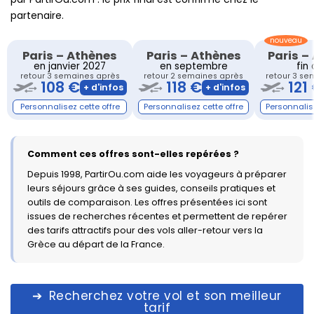
partenaire.
Paris
–
Athènes
Paris
–
Athènes
Paris
–
en janvier 2027
en septembre
fin
retour 3 semaines après
retour 2 semaines après
retour 3 se
108 €
118 €
121
Comment ces offres sont-elles repérées ?
Depuis 1998, PartirOu.com aide les voyageurs à préparer
leurs séjours grâce à ses guides, conseils pratiques et
outils de comparaison. Les offres présentées ici sont
issues de recherches récentes et permettent de repérer
des tarifs attractifs pour des vols aller-retour vers la
Grèce au départ de la France.
Recherchez votre vol et son meilleur
tarif