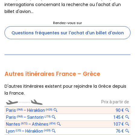
interrogations concernant la recherche ou l'achat d'un
billet d'avion...
Questions fréquentes sur l'achat d'un billet d'avion
Autres itinéraires France – Grèce
D'autres itinéraires existent pour rejoindre la Grèce depuis
la France.
............
Prix à partir de
Paris
–
Héraklion
90 €
(PAR)
(HER)
Paris
–
Santorin
145 €
(PAR)
(JTR)
Nantes
–
Athènes
107 €
(NTE)
(ATH)
Lyon
–
Héraklion
76 €
(LYS)
(HER)