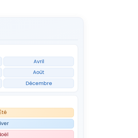
Avril
Août
Décembre
Été
iver
Noël