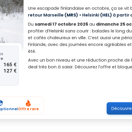
Une escapade finlandaise en octobre, ça se vit 
retour Marseille
(MRS)
> Helsinki
(HEL)
à partir 
Du
samedi 17 octobre 2026
au
dimanche 25 oc
profiter d’Helsinki sans courir : balades le long
et cafés chaleureux en ville. C’est aussi une pér
Finlande, avec des journées encore agréables e
été.
ES
re
Avec un bon niveau et une réduction proche de 
165 €
deal très bon à saisir. Découvrez l’offre et bloqu
127 €
Découvrez
eptionnel
Offre rare