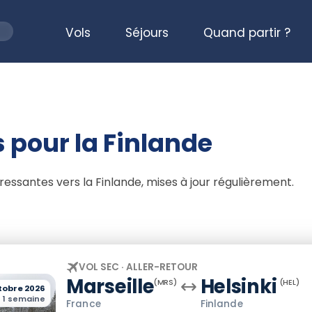
Vols
Séjours
Quand partir ?
 pour la Finlande
téressantes vers la Finlande, mises à jour régulièrement.
VOL SEC · ALLER-RETOUR
Marseille
Helsinki
(MRS)
(HEL)
tobre 2026
1 semaine
France
Finlande