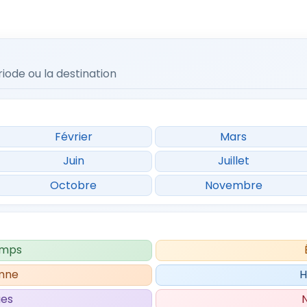
iode ou la destination
Février
Mars
Juin
Juillet
Octobre
Novembre
emps
mne
H
ues