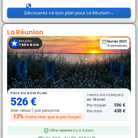
Prix exceptionnel
Découvrez ce bon plan pour La Réunion
→
La Réunion
★
Bon plan
février 2027
TRÈS BON
5 semaines
PRIX DU BON PLAN
TARIFS HISTORIQUES
526 €
en février
596 €
Prix moyen
Aller-retour /
par personne
438 €
Prix mini
12%
moins cher
que le prix moyen
Offre repérée il y a 4 jours