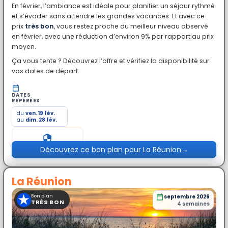
En février, l’ambiance est idéale pour planifier un séjour rythmé
et s’évader sans attendre les grandes vacances. Et avec ce
prix
très bon
, vous restez proche du meilleur niveau observé
en février, avec une réduction d’environ 9% par rapport au prix
moyen.
Ça vous tente ? Découvrez l’offre et vérifiez la disponibilité sur
vos dates de départ.
DATES
REPÉRÉES
du
ven. 19 fév.
au
dim. 28 fév.
Prix exceptionnel
Découvrez ce bon plan pour La Réunion
→
La Réunion
★
Bon plan
septembre 2026
TRÈS BON
4 semaines