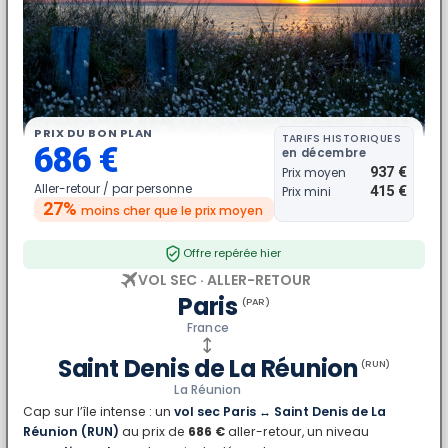
PRIX DU BON PLAN
TARIFS HISTORIQUES
686 €
en décembre
937 €
Prix moyen
Aller-retour /
par personne
415 €
Prix mini
27%
moins cher
que le prix moyen
Offre repérée hier
VOL SEC · ALLER-RETOUR
Paris
(PAR)
France
Saint Denis de La Réunion
(RUN)
La Réunion
Cap sur l’île intense : un
vol sec Paris ↔ Saint Denis de La
Réunion (RUN)
au prix de
686 €
aller-retour, un niveau