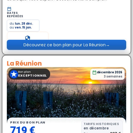
DATES
REPÉRÉES
du
lun. 28 déc.
au
ven. 15 jan.
Prix exceptionnel
Découvrez ce bon plan pour La Réunion
→
La Réunion
★
Bon plan
décembre 2026
EXCEPTIONNEL
3 semaines
PRIX DU BON PLAN
TARIFS HISTORIQUES
719 €
en décembre