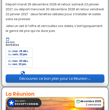
Départ mardi 29 décembre 2026 et retour samedi 23 janvier
2027, ou départ mercredi 30 décembre 2026 et retour vendredi
22 janvier 2027 : deux fenêtres idéales pour s’installer et visiter
sans se presser.
Jetez un œil à l’offre et verrouillez vos dates, c’est typiquement
le genre de prix qui ne dure pas.
DATES
REPÉRÉES
du
mar. 29 déc.
au
sam. 23 jan.
du
mer. 30 déc.
au
ven. 22 jan.
Prix exceptionnel
Découvrez ce bon plan pour La Réunion
→
La Réunion
★
Bon plan
décembre 2026
EXCEPTIONNEL
2 semaines