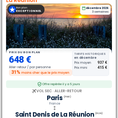
La Réunion
★
Bon plan
décembre 2026
EXCEPTIONNEL
3 semaines
PRIX DU BON PLAN
TARIFS HISTORIQUES
648 €
en décembre
937 €
Prix moyen
Aller-retour /
par personne
415 €
Prix mini
31%
moins cher
que le prix moyen
Offre repérée il y a 5 jours
VOL SEC · ALLER-RETOUR
Paris
(PAR)
France
Saint Denis de La Réunion
(RUN)