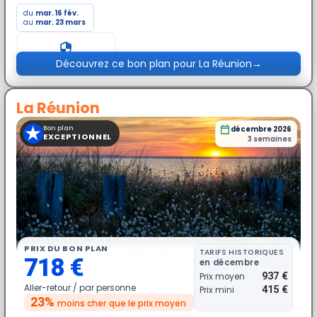
du
mar. 16 fév.
au
mar. 23 mars
Prix exceptionnel
Découvrez ce bon plan pour La Réunion
→
La Réunion
★
Bon plan
décembre 2026
EXCEPTIONNEL
3 semaines
PRIX DU BON PLAN
TARIFS HISTORIQUES
718 €
en décembre
937 €
Prix moyen
Aller-retour /
par personne
415 €
Prix mini
23%
moins cher
que le prix moyen