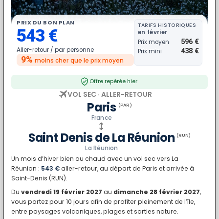
PRIX DU BON PLAN
TARIFS HISTORIQUES
543 €
en février
596 €
Prix moyen
Aller-retour /
par personne
438 €
Prix mini
9%
moins cher
que le prix moyen
Offre repérée hier
VOL SEC · ALLER-RETOUR
Paris
(PAR)
France
Saint Denis de La Réunion
(RUN)
La Réunion
Un mois d’hiver bien au chaud avec un vol sec vers La
Réunion :
543 €
aller-retour, au départ de Paris et arrivée à
Saint-Denis (RUN).
Du
vendredi 19 février 2027
au
dimanche 28 février 2027
,
vous partez pour 10 jours afin de profiter pleinement de l’île,
entre paysages volcaniques, plages et sorties nature.