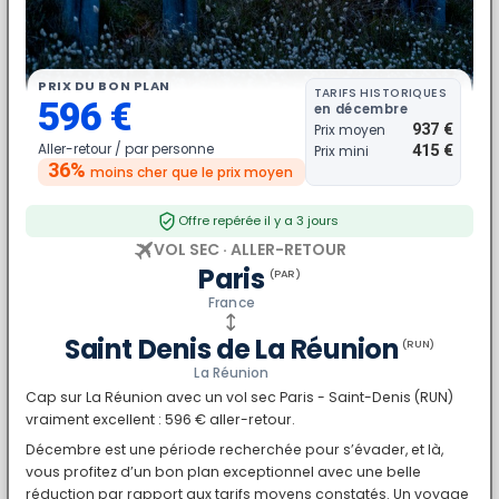
PRIX DU BON PLAN
TARIFS HISTORIQUES
596 €
en décembre
937 €
Prix moyen
Aller-retour /
par personne
415 €
Prix mini
36%
moins cher
que le prix moyen
Offre repérée il y a 3 jours
VOL SEC · ALLER-RETOUR
Paris
(PAR)
France
Saint Denis de La Réunion
(RUN)
La Réunion
Cap sur La Réunion avec un vol sec Paris - Saint-Denis (RUN)
vraiment excellent : 596 € aller-retour.
Décembre est une période recherchée pour s’évader, et là,
vous profitez d’un bon plan exceptionnel avec une belle
réduction par rapport aux tarifs moyens constatés. Un voyage