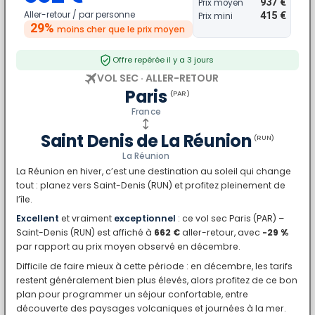
937 €
Prix moyen
Aller-retour /
par personne
415 €
Prix mini
29%
moins cher
que le prix moyen
Offre repérée il y a 3 jours
VOL SEC · ALLER-RETOUR
Paris
(PAR)
France
Saint Denis de La Réunion
(RUN)
La Réunion
La Réunion en hiver, c’est une destination au soleil qui change
tout : planez vers Saint-Denis (RUN) et profitez pleinement de
l’île.
Excellent
et vraiment
exceptionnel
: ce vol sec Paris (PAR) –
Saint-Denis (RUN) est affiché à
662 €
aller-retour, avec
-29 %
par rapport au prix moyen observé en décembre.
Difficile de faire mieux à cette période : en décembre, les tarifs
restent généralement bien plus élevés, alors profitez de ce bon
plan pour programmer un séjour confortable, entre
découverte des paysages volcaniques et journées à la mer.