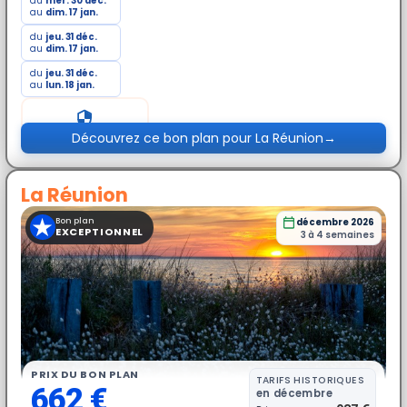
du
mer. 30 déc.
au
dim. 17 jan.
du
jeu. 31 déc.
au
dim. 17 jan.
du
jeu. 31 déc.
au
lun. 18 jan.
Prix exceptionnel
Découvrez ce bon plan pour La Réunion
→
La Réunion
★
Bon plan
décembre 2026
EXCEPTIONNEL
3 à 4 semaines
PRIX DU BON PLAN
TARIFS HISTORIQUES
662 €
en décembre