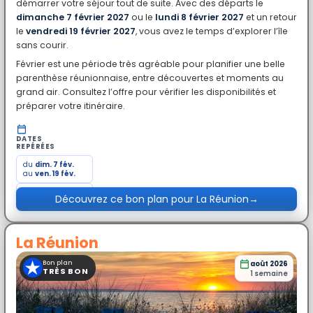
démarrer votre séjour tout de suite. Avec des départs le
dimanche 7 février 2027
ou le
lundi 8 février 2027
et un retour
le
vendredi 19 février 2027
, vous avez le temps d’explorer l’île
sans courir.
Février est une période très agréable pour planifier une belle
parenthèse réunionnaise, entre découvertes et moments au
grand air. Consultez l’offre pour vérifier les disponibilités et
préparer votre itinéraire.
DATES
REPÉRÉES
du
dim. 7 fév.
au
ven. 19 fév.
du
lun. 8 fév.
Découvrez ce bon plan pour La Réunion
→
au
ven. 19 fév.
La Réunion
★
Bon plan
août 2026
TRÈS BON
1 semaine