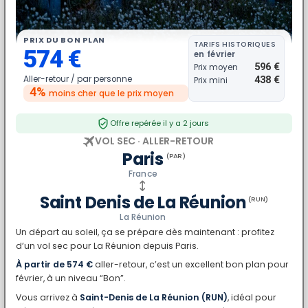
PRIX DU BON PLAN
TARIFS HISTORIQUES
574 €
en février
596 €
Prix moyen
Aller-retour /
par personne
438 €
Prix mini
4%
moins cher
que le prix moyen
Offre repérée il y a 2 jours
VOL SEC · ALLER-RETOUR
Paris
(PAR)
France
Saint Denis de La Réunion
(RUN)
La Réunion
Un départ au soleil, ça se prépare dès maintenant : profitez
d’un vol sec pour La Réunion depuis Paris.
À partir de 574 €
aller-retour, c’est un excellent bon plan pour
février, à un niveau “Bon”.
Vous arrivez à
Saint-Denis de La Réunion (RUN)
, idéal pour