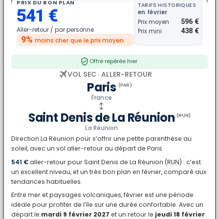
PRIX DU BON PLAN
TARIFS HISTORIQUES
541 €
en février
596 €
Prix moyen
Aller-retour /
par personne
438 €
Prix mini
9%
moins cher
que le prix moyen
Offre repérée hier
VOL SEC · ALLER-RETOUR
Paris
(PAR)
France
Saint Denis de La Réunion
(RUN)
La Réunion
Direction La Réunion pour s’offrir une petite parenthèse au
soleil, avec un vol aller-retour au départ de Paris.
541 €
aller-retour pour Saint Denis de La Réunion (RUN) : c’est
un excellent niveau, et un très bon plan en février, comparé aux
tendances habituelles.
Entre mer et paysages volcaniques, février est une période
idéale pour profiter de l’île sur une durée confortable. Avec un
départ le
mardi 9 février 2027
et un retour le
jeudi 18 février