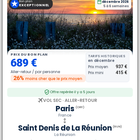
★
Bon plan
décembre 2026
EXCEPTIONNEL
5 à 6 semaines
PRIX DU BON PLAN
TARIFS HISTORIQUES
689 €
en décembre
937 €
Prix moyen
Aller-retour /
par personne
415 €
Prix mini
26%
moins cher
que le prix moyen
Offre repérée il y a 5 jours
VOL SEC · ALLER-RETOUR
Paris
(ORY)
France
Saint Denis de La Réunion
(RUN)
La Réunion