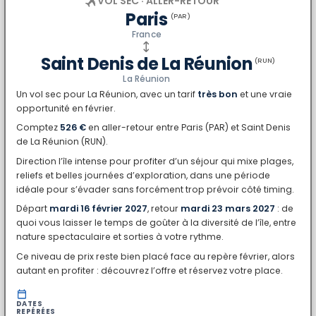
VOL SEC · ALLER-RETOUR
Paris
(PAR)
France
Saint Denis de La Réunion
(RUN)
La Réunion
Un vol sec pour La Réunion, avec un tarif
très bon
et une vraie
opportunité en février.
Comptez
526 €
en aller-retour entre Paris (PAR) et Saint Denis
de La Réunion (RUN).
Direction l’île intense pour profiter d’un séjour qui mixe plages,
reliefs et belles journées d’exploration, dans une période
idéale pour s’évader sans forcément trop prévoir côté timing.
Départ
mardi 16 février 2027
, retour
mardi 23 mars 2027
: de
quoi vous laisser le temps de goûter à la diversité de l’île, entre
nature spectaculaire et sorties à votre rythme.
Ce niveau de prix reste bien placé face au repère février, alors
autant en profiter : découvrez l’offre et réservez votre place.
DATES
REPÉRÉES