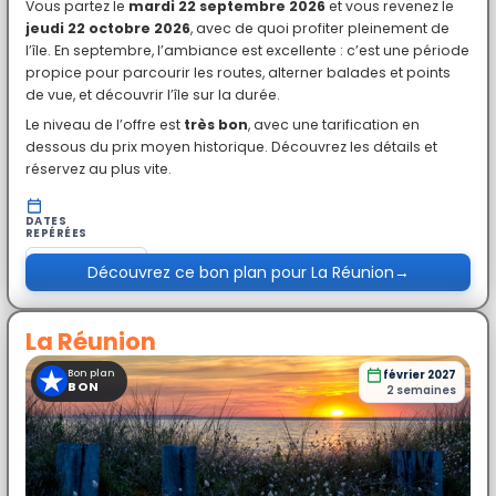
Vous partez le
mardi 22 septembre 2026
et vous revenez le
jeudi 22 octobre 2026
, avec de quoi profiter pleinement de
l’île. En septembre, l’ambiance est excellente : c’est une période
propice pour parcourir les routes, alterner balades et points
de vue, et découvrir l’île sur la durée.
Le niveau de l’offre est
très bon
, avec une tarification en
dessous du prix moyen historique. Découvrez les détails et
réservez au plus vite.
DATES
REPÉRÉES
du
mar. 22 sept.
Découvrez ce bon plan pour La Réunion
→
au
jeu. 22 oct.
La Réunion
★
Bon plan
février 2027
BON
2 semaines