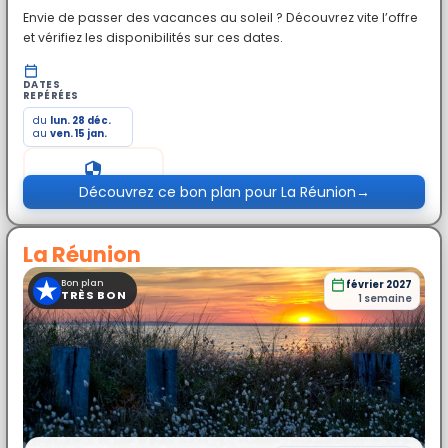
Envie de passer des vacances au soleil ? Découvrez vite l’offre
et vérifiez les disponibilités sur ces dates.
DATES
REPÉRÉES
du
lun. 28 déc.
au
ven. 15 jan.
Prix exceptionnel
Découvrez ce bon plan pour La Réunion
→
La Réunion
★
Bon plan
février 2027
TRÈS BON
1 semaine