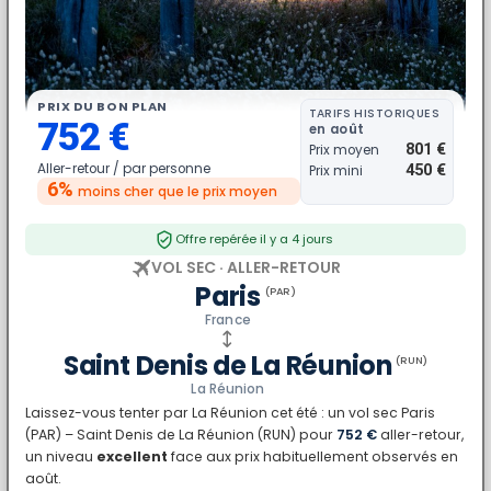
PRIX DU BON PLAN
TARIFS HISTORIQUES
752 €
en août
801 €
Prix moyen
Aller-retour /
par personne
450 €
Prix mini
6%
moins cher
que le prix moyen
Offre repérée il y a 4 jours
VOL SEC · ALLER-RETOUR
Paris
(PAR)
France
Saint Denis de La Réunion
(RUN)
La Réunion
Laissez-vous tenter par La Réunion cet été : un vol sec Paris
(PAR) – Saint Denis de La Réunion (RUN) pour
752 €
aller-retour,
un niveau
excellent
face aux prix habituellement observés en
août.