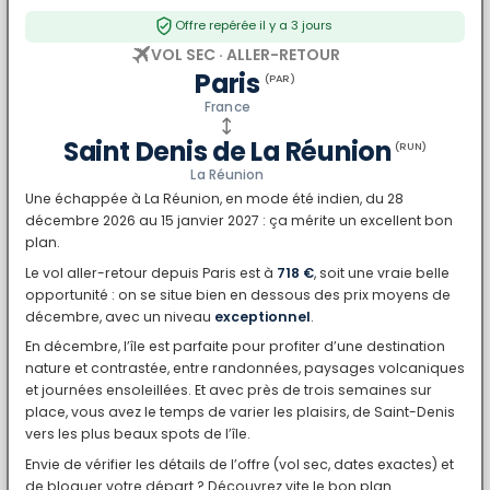
Offre repérée il y a 3 jours
VOL SEC · ALLER-RETOUR
Paris
(PAR)
France
Saint Denis de La Réunion
(RUN)
La Réunion
Une échappée à La Réunion, en mode été indien, du 28
décembre 2026 au 15 janvier 2027 : ça mérite un excellent bon
plan.
Le vol aller-retour depuis Paris est à
718 €
, soit une vraie belle
opportunité : on se situe bien en dessous des prix moyens de
décembre, avec un niveau
exceptionnel
.
En décembre, l’île est parfaite pour profiter d’une destination
nature et contrastée, entre randonnées, paysages volcaniques
et journées ensoleillées. Et avec près de trois semaines sur
place, vous avez le temps de varier les plaisirs, de Saint-Denis
vers les plus beaux spots de l’île.
Envie de vérifier les détails de l’offre (vol sec, dates exactes) et
de bloquer votre départ ? Découvrez vite le bon plan.