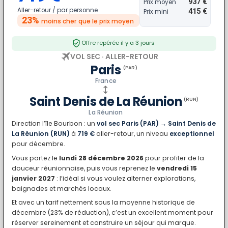
937 €
Prix moyen
Aller-retour /
par personne
415 €
Prix mini
23%
moins cher
que le prix moyen
Offre repérée il y a 3 jours
VOL SEC · ALLER-RETOUR
Paris
(PAR)
France
Saint Denis de La Réunion
(RUN)
La Réunion
Direction l’île Bourbon : un
vol sec Paris (PAR) → Saint Denis de
La Réunion (RUN)
à
719 €
aller-retour, un niveau
exceptionnel
pour décembre.
Vous partez le
lundi 28 décembre 2026
pour profiter de la
douceur réunionnaise, puis vous reprenez le
vendredi 15
janvier 2027
: l’idéal si vous voulez alterner explorations,
baignades et marchés locaux.
Et avec un tarif nettement sous la moyenne historique de
décembre (23% de réduction), c’est un excellent moment pour
réserver sereinement et construire un séjour qui marque.