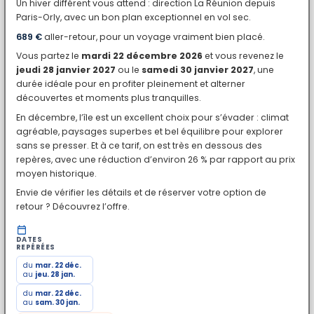
Un hiver différent vous attend : direction La Réunion depuis
Paris-Orly, avec un bon plan exceptionnel en vol sec.
689 €
aller-retour, pour un voyage vraiment bien placé.
Vous partez le
mardi 22 décembre 2026
et vous revenez le
jeudi 28 janvier 2027
ou le
samedi 30 janvier 2027
, une
durée idéale pour en profiter pleinement et alterner
découvertes et moments plus tranquilles.
En décembre, l’île est un excellent choix pour s’évader : climat
agréable, paysages superbes et bel équilibre pour explorer
sans se presser. Et à ce tarif, on est très en dessous des
repères, avec une réduction d’environ 26 % par rapport au prix
moyen historique.
Envie de vérifier les détails et de réserver votre option de
retour ? Découvrez l’offre.
DATES
REPÉRÉES
du
mar. 22 déc.
au
jeu. 28 jan.
du
mar. 22 déc.
au
sam. 30 jan.