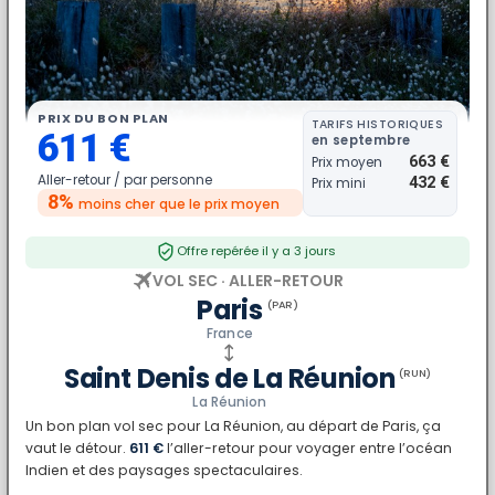
PRIX DU BON PLAN
TARIFS HISTORIQUES
611 €
en septembre
663 €
Prix moyen
Aller-retour /
par personne
432 €
Prix mini
8%
moins cher
que le prix moyen
Offre repérée il y a 3 jours
VOL SEC · ALLER-RETOUR
Paris
(PAR)
France
Saint Denis de La Réunion
(RUN)
La Réunion
Un bon plan vol sec pour La Réunion, au départ de Paris, ça
vaut le détour.
611 €
l’aller-retour pour voyager entre l’océan
Indien et des paysages spectaculaires.