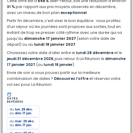
Cette offre est à
648 €
aller-retour, soit une réduction d’environ
31 %
par rapport aux prix moyens observés en décembre,
avec un niveau de bon plan
exceptionnel
.
Partir fin décembre, c’est viser le bon équilibre : vous profitez
d’un séjour où les journées sont propices aux sorties, tout en
évitant de trop se presser côté rythme avec une durée qui va
jusqu’au
dimanche 17 janvier 2027
(selon votre date de
départ) ou au
lundi 18 janvier 2027
.
Choisissez votre date d’aller entre le
lundi 28 décembre
et le
jeudi 31 décembre 2026
, puis retour à La Réunion le
dimanche
17 janvier 2027
(ou
lundi 18 janvier
).
Envie de voir si vous pouvez partir sur la meilleure
combinaison de dates ?
Découvrez l’offre
et réservez votre
vol sec pour La Réunion.
DATES
REPÉRÉES
du
lun. 28 déc.
au
dim. 17 jan.
du
mar. 29 déc.
au
dim. 17 jan.