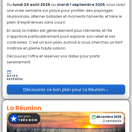
Du
lundi 24 août 2026
au
mardi 1 septembre 2026
, vous avez
une vraie semaine sur place pour profiter des paysages
réunionnais, alterner balades et moments farniente, et faire le
plein d’expériences sans courir.
En août, la météo est généralement plus clémente, et l’île
s’apprécie particulièrement pour explorer son relief et ses
contrastes. C’est un bon plan, surtout si vous cherchez un tarif
maîtrisé en pleine haute saison.
Découvrez l’offre et réservez vos dates pour partir
sereinement.
DATES
REPÉRÉES
du
lun. 24 août
Découvrez ce bon plan pour La Réunion
→
au
mar. 1 sept.
La Réunion
★
Bon plan
décembre 2026
TRÈS BON
2 semaines