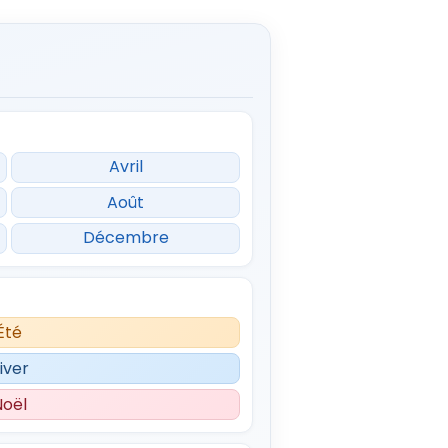
Avril
Août
Décembre
Été
iver
Noël