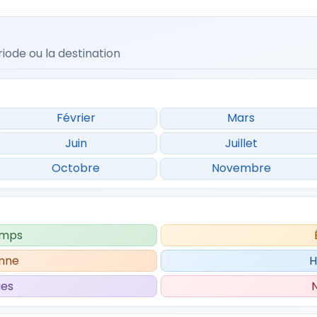
iode ou la destination
Février
Mars
Juin
Juillet
Octobre
Novembre
emps
mne
H
ues