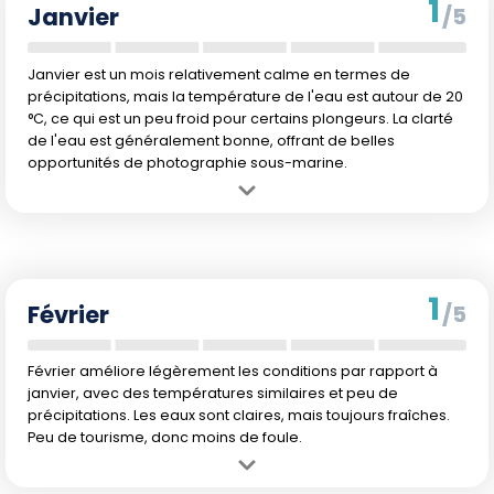
1
Janvier
/5
Janvier est un mois relativement calme en termes de
précipitations, mais la température de l'eau est autour de 20
°C, ce qui est un peu froid pour certains plongeurs. La clarté
de l'eau est généralement bonne, offrant de belles
opportunités de photographie sous-marine.
Avantage :
Clarté de l'eau favorable pour la photographie sous-
marine.
Inconvénient :
Température de l'eau un peu fraîche pour certains
plongeurs.
1
Février
/5
Février améliore légèrement les conditions par rapport à
janvier, avec des températures similaires et peu de
précipitations. Les eaux sont claires, mais toujours fraîches.
Peu de tourisme, donc moins de foule.
Avantage :
Températures clémentes pour ceux qui aiment plonger