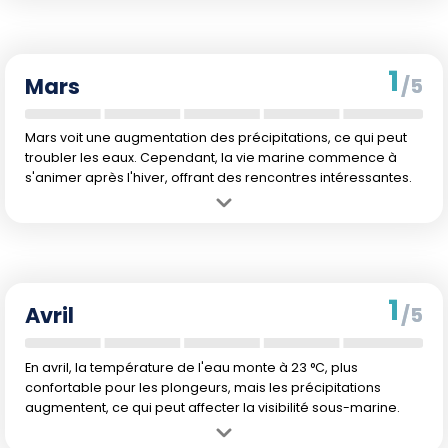
sans trop de foule.
Inconvénient :
Encore assez frais pour des plongées prolongées.
1
Mars
/5
Mars voit une augmentation des précipitations, ce qui peut
troubler les eaux. Cependant, la vie marine commence à
s'animer après l'hiver, offrant des rencontres intéressantes.
Avantage :
Début de l'émergence de la vie marine et températures
extérieures plus douces.
Inconvénient :
L'eau commence à se troubler avec l'augmentation
des précipitations.
1
Avril
/5
En avril, la température de l'eau monte à 23 °C, plus
confortable pour les plongeurs, mais les précipitations
augmentent, ce qui peut affecter la visibilité sous-marine.