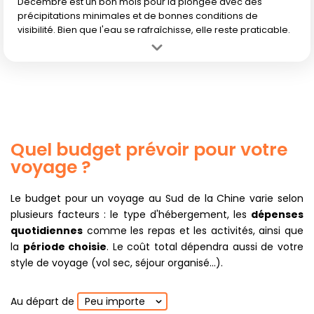
Décembre est un bon mois pour la plongée avec des
précipitations minimales et de bonnes conditions de
visibilité. Bien que l'eau se rafraîchisse, elle reste praticable.
Avantage :
Cadre paisible avec de faibles précipitations, bonne
visibilité sous-marine.
Inconvénient :
Température de l'eau commençant à se rafraîchir.
Quel budget prévoir pour votre
voyage ?
Le budget pour un voyage au Sud de la Chine varie selon
plusieurs facteurs : le type d'hébergement, les
dépenses
quotidiennes
comme les repas et les activités, ainsi que
la
période choisie
. Le coût total dépendra aussi de votre
style de voyage (vol sec, séjour organisé...).
Au départ de
Peu importe