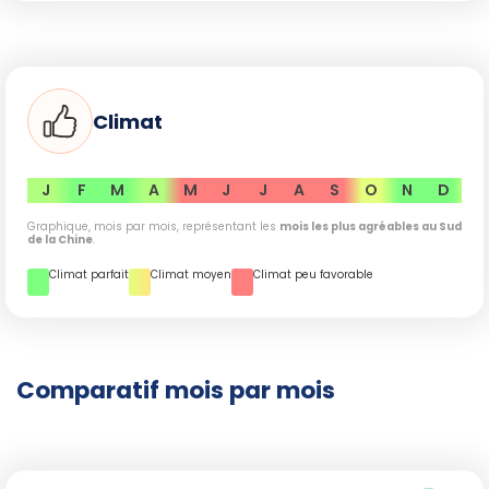
Climat
J
F
M
A
M
J
J
A
S
O
N
D
Graphique, mois par mois, représentant les
mois les plus agréables au Sud
de la Chine
.
Climat parfait
Climat moyen
Climat peu favorable
Comparatif mois par mois