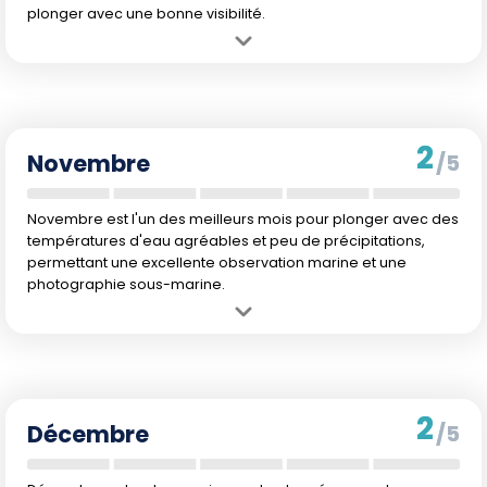
plonger avec une bonne visibilité.
Avantage :
Bon moment pour observer le corail et les poissons
tropicaux avec des eaux claires.
Inconvénient :
Transition météorologique pouvant entraîner des
conditions de plongée variables.
2
Novembre
/5
Novembre est l'un des meilleurs mois pour plonger avec des
températures d'eau agréables et peu de précipitations,
permettant une excellente observation marine et une
photographie sous-marine.
Avantage :
Excellent moment pour la faune marine et la
photographie sous-marine.
Inconvénient :
Début potentiel du refroidissement des températures
de l'eau.
2
Décembre
/5