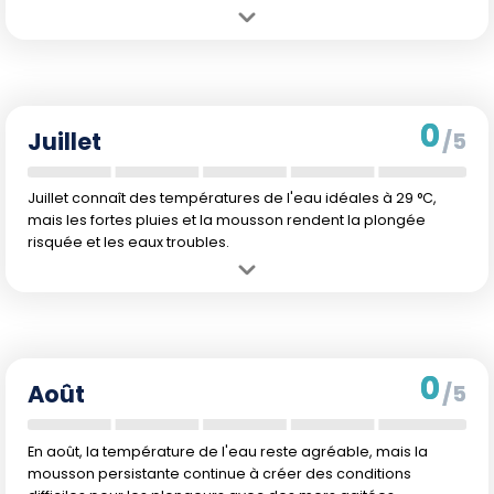
Avantage :
Eaux chaudes encourageantes pour une plongée
prolongée.
Inconvénient :
Fortes précipitations et début des vents de mousson.
0
Juillet
/5
Juillet connaît des températures de l'eau idéales à 29 °C,
mais les fortes pluies et la mousson rendent la plongée
risquée et les eaux troubles.
Avantage :
Chaleur optimale de l'eau pour une expérience agréable
en plongée.
Inconvénient :
Saison des pluies en plein régime, affectant la
visibilité et la sécurité.
0
Août
/5
En août, la température de l'eau reste agréable, mais la
mousson persistante continue à créer des conditions