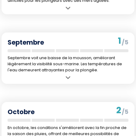
difficiles pour les plongeurs avec des mers agitées.
Avantage :
Températures de l'eau très agréables et vie marine
active.
Inconvénient :
Houle et précipitations importantes dues à la
mousson.
1
Septembre
/5
Septembre voit une baisse de la mousson, améliorant
légèrement la visibilité sous-marine. Les températures de
l'eau demeurent attrayantes pour la plongée.
Avantage :
Déclin de la mousson, meilleure visibilité sous-marine
attendue.
Inconvénient :
Conditions météorologiques toujours imprévisibles
avec des précipitations modérées.
2
Octobre
/5
En octobre, les conditions s'améliorent avec la fin proche de
la saison des pluies, offrant de meilleures possibilités de