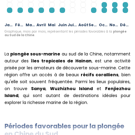
Janvier
Février
Mars
Avril
Mai
Juin
Juillet
Août
Septembre
Octobre
Novembre
Décembre
Graphique, mois par mois, représentant les périodes favorables à la
plongée
au Sud de la Chine
.
La
plongée sous-marine
au sud de la Chine, notamment
autour des
îles tropicales de Hainan
, est une activité
prisée par les amateurs de découverte sous-marine. Cette
région offre un accès à de beaux
récifs coralliens
, bien
qu'elle soit souvent fréquentée. Parmi les lieux populaires,
on trouve
Sanya
,
Wuzhizhou Island
et
Fenjiezhou
Island
, qui sont autant de destinations idéales pour
explorer la richesse marine de la région.
Périodes favorables pour la plongée
en Chine du Sud