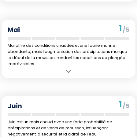
Avantage :
Température de l'eau en hausse, plus agréable pour la
plongée.
Inconvénient :
Précipitations croissantes pouvant affecter la
visibilité.
1
Mai
/5
Mai offre des conditions chaudes et une faune marine
abondante, mais l'augmentation des précipitations marque
le début de la mousson, rendant les conditions de plongée
imprévisibles.
Avantage :
Pic d'activité de la faune marine avec des eaux plus
chaudes.
Inconvénient :
Début de la mousson, rendant les conditions de
plongée imprévisibles.
1
Juin
/5
Juin est un mois chaud avec une forte probabilité de
précipitations et de vents de mousson, influençant
négativement la sécurité et la clarté de l'eau.