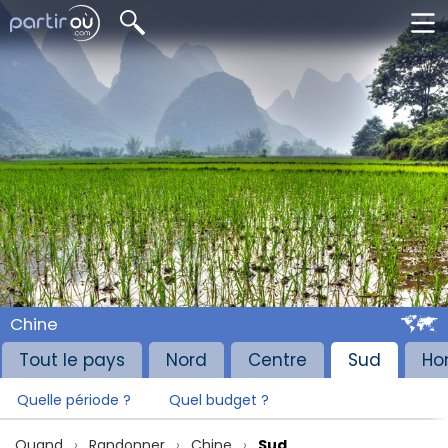
Chine
Tout le pays
Nord
Centre
Sud
Ho
Quelle période ?
Quel budget ?
Quand
Randonner
Chine
Sud