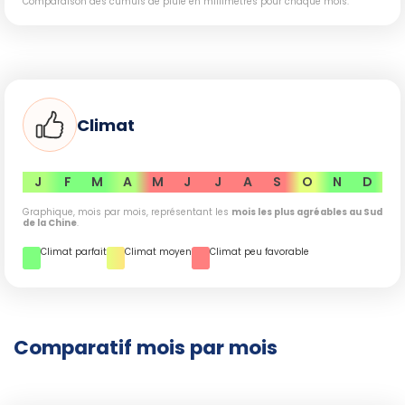
Comparaison des cumuls de pluie en millimètres pour chaque mois.
N'oubliez pas l'équipement contre la pluie lors de
randonnées en avril ou mai pour être préparé aux
averses soudaines.
Que vous soyez intéressé par les paysages bucoliques des
rizières ou les panoramas époustouflants des montagnes,
Climat
le sud de la Chine offre des mois variés propices à la
randonnée
, sous réserve que vous adaptiez votre
sélection de périodes selon les notes et conseils pratiques
J
F
M
A
M
J
J
A
S
O
N
D
détaillés ci-dessus.
Graphique, mois par mois, représentant les
mois les plus agréables au Sud
de la Chine
.
Climat parfait
Climat moyen
Climat peu favorable
Comparatif mois par mois