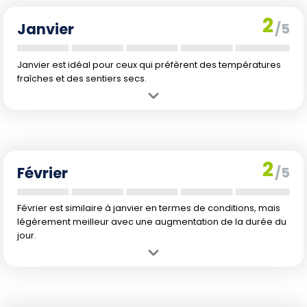
2
Janvier
/5
Janvier est idéal pour ceux qui préfèrent des températures
fraîches et des sentiers secs.
Avantage :
Températures fraîches mais supportables pour la
randonnée. Faible précipitation permettant de bonnes conditions de
randonnée.
Inconvénient :
Les journées sont courtes et le paysage est encore
2
un peu terne après l'hiver.
Février
/5
Février est similaire à janvier en termes de conditions, mais
légèrement meilleur avec une augmentation de la durée du
jour.
Avantage :
Conditions climatiques similaires à celles de janvier
avec un léger réchauffement.
Inconvénient :
Les journées commencent à s'allonger mais restent