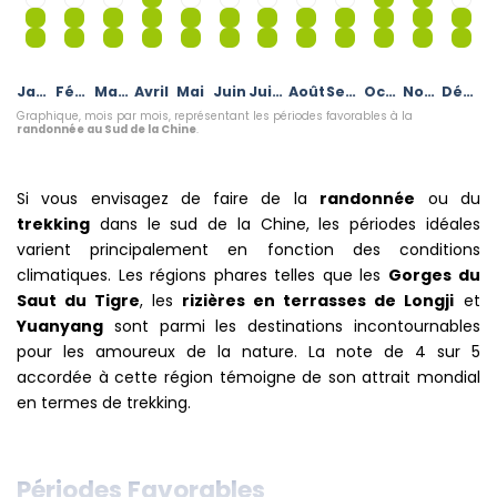
Janvier
Février
Mars
Avril
Mai
Juin
Juillet
Août
Septembre
Octobre
Novembre
Décembre
Graphique, mois par mois, représentant les périodes favorables à la
randonnée au Sud de la Chine
.
Si vous envisagez de faire de la
randonnée
ou du
trekking
dans le sud de la Chine, les périodes idéales
varient principalement en fonction des conditions
climatiques. Les régions phares telles que les
Gorges du
Saut du Tigre
, les
rizières en terrasses de Longji
et
Yuanyang
sont parmi les destinations incontournables
pour les amoureux de la nature. La note de 4 sur 5
accordée à cette région témoigne de son attrait mondial
en termes de trekking.
Périodes Favorables