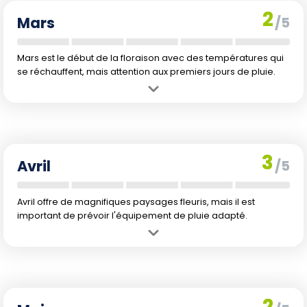
relativement courtes.
2
Mars
/5
Mars est le début de la floraison avec des températures qui
se réchauffent, mais attention aux premiers jours de pluie.
Avantage :
Réchauffement des températures et journées plus
longues.
Inconvénient :
Augmentation des précipitations rendant certaines
pistes glissantes.
3
Avril
/5
Avril offre de magnifiques paysages fleuris, mais il est
important de prévoir l'équipement de pluie adapté.
Avantage :
Températures agréables et paysage en floraison.
Inconvénient :
Pluies plus fréquentes rendant certains sentiers
potentiellement boueux.
2