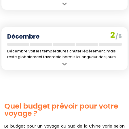
Avantage :
Retour de conditions sèches et températures douces.
Inconvénient :
Les jours raccourcissent, limitant le temps de
randonnée possible.
2
Décembre
/5
Décembre voit les températures chuter légèrement, mais
reste globalement favorable hormis la longueur des jours.
Avantage :
Températures refroidissent mais restent confortables
pour les activités de plein air.
Inconvénient :
Jours les plus courts de l'année, limitant les longues
randonnées.
Quel budget prévoir pour votre
voyage ?
Le budget pour un voyage au Sud de la Chine varie selon