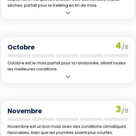
sèches, parfait pour le trekking en fin de mois.
Avantage :
Fin de la saison des pluies, le climat devient plus sec.
Inconvénient :
Encore quelques jours de pluie en début de mois.
4
Octobre
/5
Octobre est le mois parfait pour la randonnée, alliant toutes
les meilleures conditions.
Avantage :
Conditions idéales avec temps sec, températures
agréables et journées équilibrées.
Inconvénient :
Plus de fréquentation touristique due à des
conditions optimales.
3
Novembre
/5
Novembre est un bon mois avec des conditions climatiques
favorables, bien que les journées soient plus courtes.