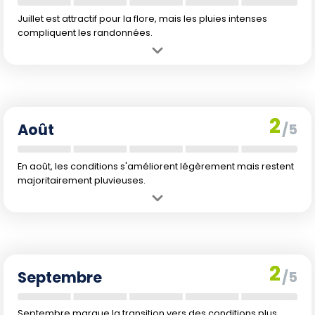
Juillet est attractif pour la flore, mais les pluies intenses
compliquent les randonnées.
Avantage :
La flore est dans sa plus grande splendeur grâce aux
pluies précédentes.
Inconvénient :
Risques d'orages fréquents et sentiers très
humides, voire inaccessibles.
2
Août
/5
En août, les conditions s'améliorent légèrement mais restent
majoritairement pluvieuses.
Avantage :
Le climat se stabilise légèrement par rapport à juillet,
permettant quelques belles journées.
Inconvénient :
Pluies encore fréquentes, sentiers restent boueux et
potentiellement dangereux.
2
Septembre
/5
Septembre marque la transition vers des conditions plus