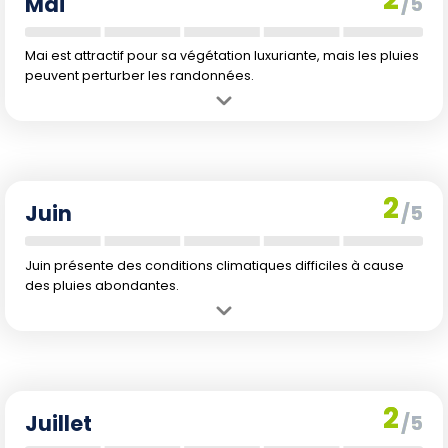
Mai
/5
Mai est attractif pour sa végétation luxuriante, mais les pluies
peuvent perturber les randonnées.
Avantage :
Végétation luxuriante et températures idéales pour
explorer la nature.
Inconvénient :
La saison des pluies débute sérieusement, rendant
les sentiers glissants.
2
Juin
/5
Juin présente des conditions climatiques difficiles à cause
des pluies abondantes.
Avantage :
Températures chaudes mais pas excessives, bien pour
les randonnées courtes.
Inconvénient :
Période de pluie intense, augmentant les risques de
glissades et d'inondations sur les chemins.
2
Juillet
/5