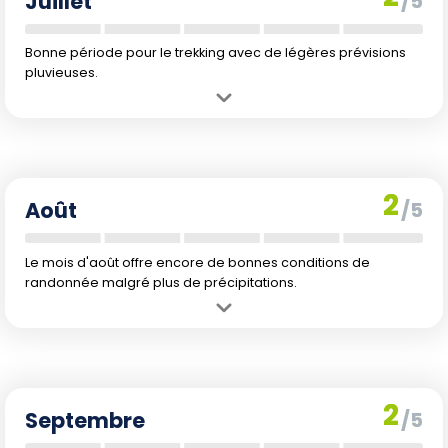
Juillet
/5
Bonne période pour le trekking avec de légères prévisions
pluvieuses.
Avantage :
Climat stable et propice pour les trekkings.
Inconvénient :
Précipitations assez stables avec 210 mm qui
peuvent causer des surprises météorologiques.
2
Août
/5
Le mois d'août offre encore de bonnes conditions de
randonnée malgré plus de précipitations.
Avantage :
Températures constantes propices aux randonnées.
Inconvénient :
Précipitations en augmentation (220 mm).
2
Septembre
/5