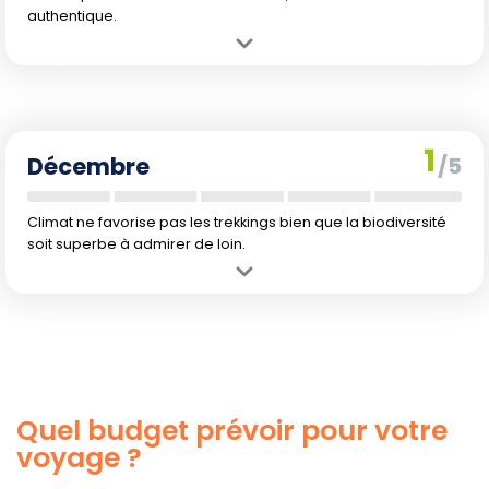
authentique.
Avantage :
Températures constantes, clémentes pour la
randonnée.
Inconvénient :
Volume élevé des précipitations (245 mm) rendant
les sentiers glissants voire fermés.
1
Décembre
/5
Climat ne favorise pas les trekkings bien que la biodiversité
soit superbe à admirer de loin.
Avantage :
Flore dense et paysages verdoyants.
Inconvénient :
Précipitations élevées et risques accrus de crues
(283 mm).
Quel budget prévoir pour votre
voyage ?