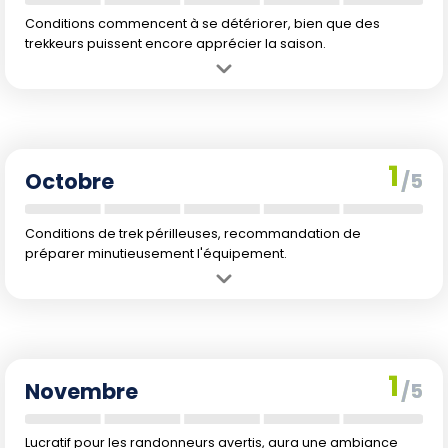
Conditions commencent à se détériorer, bien que des
trekkeurs puissent encore apprécier la saison.
Avantage :
Ambiance immersive de la jungle avec brume mystique.
Inconvénient :
Augmentation des pluies pouvant gêner l'accès aux
sentiers (201 mm).
1
Octobre
/5
Conditions de trek périlleuses, recommandation de
préparer minutieusement l'équipement.
Avantage :
Atmosphère humide et immersive de la saison des
pluies.
Inconvénient :
Hausse significative des précipitations, rendant
certains sentiers impraticables (247 mm).
1
Novembre
/5
Lucratif pour les randonneurs avertis, aura une ambiance