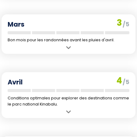
Inconvénient :
Températures légèrement plus fraîches, mais encore
favorables.
3
Mars
/5
Bon mois pour les randonnées avant les pluies d'avril.
Avantage :
Climat agréable avec moins de pluie (184 mm).
Inconvénient :
Début d'augmentation progressive des
précipitations vers la fin du mois.
4
Avril
/5
Conditions optimales pour explorer des destinations comme
le parc national Kinabalu.
Avantage :
Température légèrement plus chaude qui favorise les
randonnées en haute altitude.
Inconvénient :
Peu d'inconvénients ; précipitations modérées (174
mm).