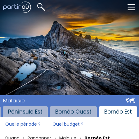
Malaisie
Péninsule Est
Bornéo Ouest
Bornéo Est
Quelle période ?
Quel budget ?
Quand
Randonner
Malaisie
Bornéo Est