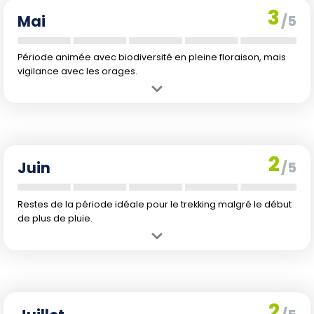
3
Mai
/5
Période animée avec biodiversité en pleine floraison, mais
vigilance avec les orages.
Avantage :
Observation florale au maximum avec des températures
agréables.
Inconvénient :
Augmentation des précipitations (196 mm).
2
Juin
/5
Restes de la période idéale pour le trekking malgré le début
de plus de pluie.
Avantage :
Températures stables et journées longues.
Inconvénient :
Précipitations modérées (204 mm) pouvant impacter
légèrement les sentiers.
2