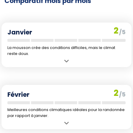
Comparatif mois par mois
2
Janvier
/5
La mousson crée des conditions difficiles, mais le climat
reste doux.
Avantage :
Températures agréables pour le trekking.
Inconvénient :
Précipitations élevées (295 mm) rendant les sentiers
boueux.
2
Février
/5
Meilleures conditions climatiques idéales pour la randonnée
par rapport à janvier.
Avantage :
Diminution significative des précipitations (177 mm).