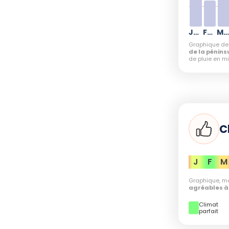
ois offre également une belle luminosité
e de 12 heures.
Janvier
Février
Mars
galement praticables, attention à l'humidité
Graphique d
de la pénins
r à partir de mars. Les sentiers restent
de pluie en m
ourrez apprécier la flore abondante pendant
rables
C
in à novembre
, la région connaît une forte
J
F
M
considérables, atteignant des sommets avec
Graphique, mo
ions rendent la
randonnée
plus difficile et
agréables à 
s glissants, en particulier dans les zones
Climat
sées. Les mois de juillet et août, bien
parfait
ités d'observer la faune locale grâce à une