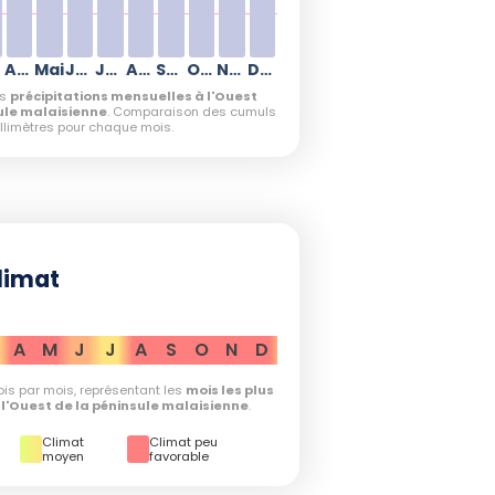
Avril
Mai
Juin
Juillet
Août
Septembre
Octobre
Novembre
Décembre
es
précipitations mensuelles à l'Ouest
ule malaisienne
. Comparaison des cumuls
illimètres pour chaque mois.
limat
A
M
J
J
A
S
O
N
D
is par mois, représentant les
mois les plus
l'Ouest de la péninsule malaisienne
.
Climat
Climat peu
moyen
favorable