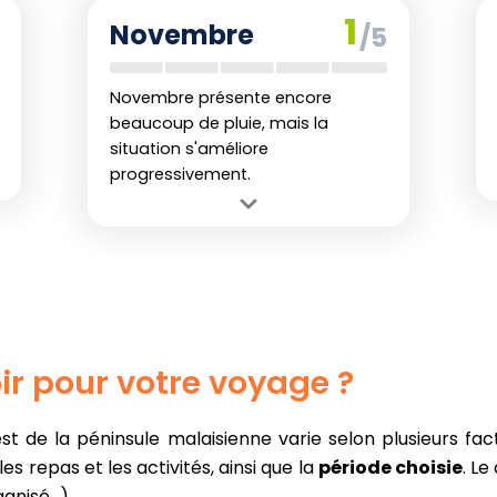
Inconvénient :
L'humidité et la pluie
1
Novembre
/5
rendent les randonnées exigeantes.
Novembre présente encore
beaucoup de pluie, mais la
situation s'améliore
progressivement.
Avantage :
Les conditions
commencent à s'assécher vers la fin
du mois, préparant le terrain pour
décembre.
Inconvénient :
Début du mois très
humide, souvent peu pratique pour la
ir pour votre voyage ?
randonnée.
t de la péninsule malaisienne varie selon plusieurs fac
 repas et les activités, ainsi que la
période choisie
. Le
nisé...).