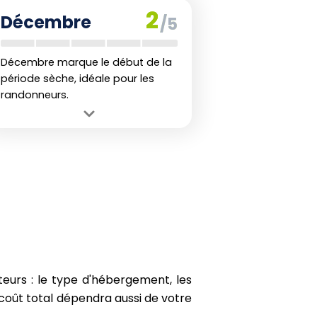
au plus haut, rendant les sentiers
2
Décembre
/5
souvent impraticables.
Décembre marque le début de la
période sèche, idéale pour les
randonneurs.
Avantage :
Le climat devient plus sec
et les températures sont confortables,
parfait pour les longues randonnées.
Inconvénient :
La saison des fêtes
peut attirer beaucoup de vacanciers,
rendant certains sites bondés.
teurs : le type d'hébergement, les
 coût total dépendra aussi de votre