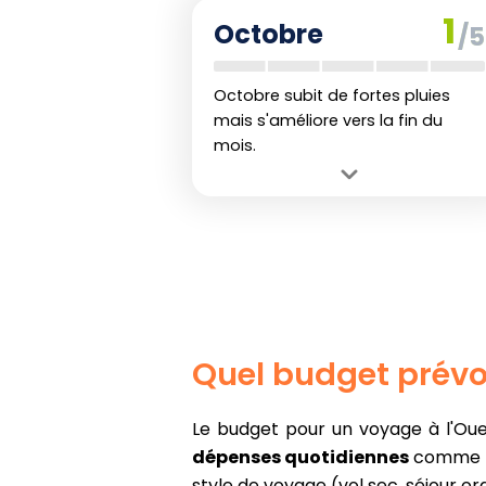
Inconvénient :
Taux d'humidité élevé
1
Octobre
/5
et pluie significative empêchent des
conditions optimales.
Octobre subit de fortes pluies
mais s'améliore vers la fin du
mois.
Avantage :
Retour progressif à des
conditions plus sèches vers la fin du
mois.
Inconvénient :
Pluviométrie très
élevée en début de mois, rendant
l'accès aux sentiers compliqué.
Quel budget prévo
Le budget pour un voyage à l'Oues
dépenses quotidiennes
comme les
style de voyage (vol sec, séjour orga