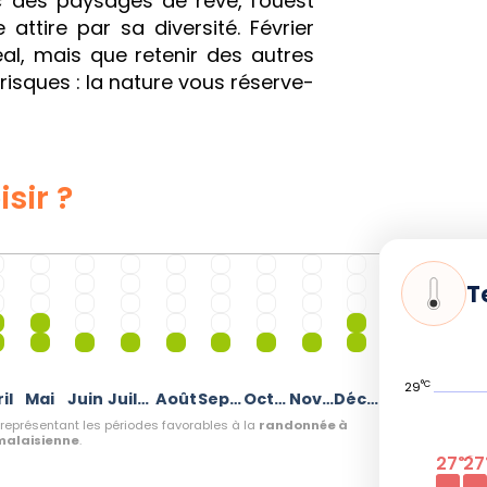
c des paysages de rêve, l'ouest
attire par sa diversité. Février
l, mais que retenir des autres
 risques : la nature vous réserve-
sir ?
T
°C
29
il
Mai
Juin
Juillet
Août
Septembre
Octobre
Novembre
Décembre
représentant les périodes favorables à la
randonnée à
 malaisienne
.
27
27
°C