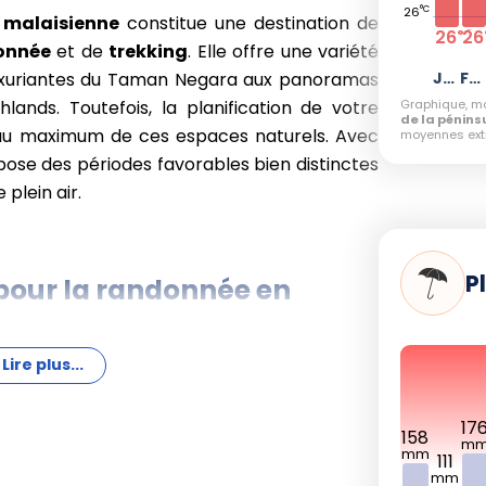
°C
26
e malaisienne
constitue une destination de
26
26
°C
onnée
et de
trekking
. Elle offre une variété
 luxuriantes du Taman Negara aux panoramas
Janvier
Février
lands. Toutefois, la planification de votre
Graphique, mo
de la pénins
r au maximum de ces espaces naturels. Avec
moyennes ext
pose des périodes favorables bien distinctes
 plein air.
P
pour la randonnée en
Lire plus...
s le plus propice pour la
randonnée
sur la
 des précipitations minimales et des
17
158
n 26-27°C), c'est le moment idéal pour
m
mm
111
n Highlands ou s'aventurer dans les jungles
mm