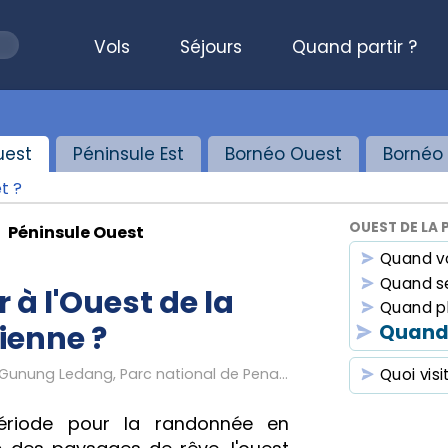
Vols
Séjours
Quand partir ?
uest
Péninsule Est
Bornéo Ouest
Bornéo 
t ?
OUEST DE LA 
Péninsule Ouest
Quand v
Quand se
à l'Ouest de la
Quand p
ienne ?
Quand
Taman Negara, Cameron Highlands, Gunung Ledang, Parc national de Penang, Géoparcs de Langkawi
Quoi visi
période pour la randonnée en