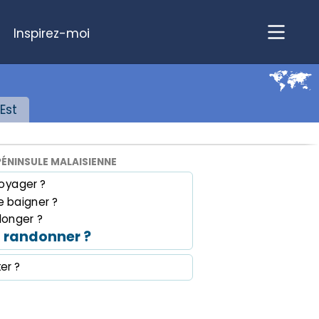
Inspirez-moi
Est
PÉNINSULE MALAISIENNE
oyager ?
 baigner ?
longer ?
 randonner ?
ter ?