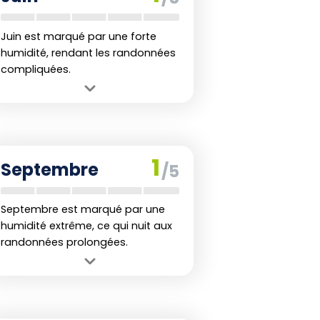
Juin est marqué par une forte
humidité, rendant les randonnées
compliquées.
Avantage :
Les températures sont
stables, ce qui permet des
randonnées tôt le matin.
Inconvénient :
Les pluies constantes
1
Septembre
/5
peuvent causer des perturbations sur
les sentiers de trekking.
Septembre est marqué par une
humidité extrême, ce qui nuit aux
randonnées prolongées.
Avantage :
Températures douces
pour des trekkings de courte durée.
Inconvénient :
Les précipitations sont