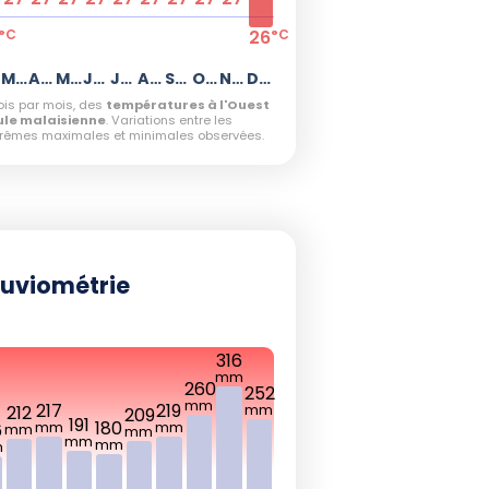
26
°C
°C
Mars
Avril
Mai
Juin
Juillet
Août
Septembre
Octobre
Novembre
Décembre
is par mois, des
températures à l'Ouest
ule malaisienne
. Variations entre les
rêmes maximales et minimales observées.
luviométrie
316
mm
260
252
mm
217
219
mm
212
209
191
180
mm
mm
6
mm
mm
mm
mm
m