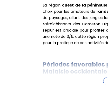
La région
ouest de la péninsul
choix pour les amateurs de
rand
de paysages, allant des jungles
rafraîchissants des Cameron High
séjour est cruciale pour profite
une note de 3/5, cette région pro
pour la pratique de ces activités de
Périodes favorables 
Malaisie occidentale
Février
se distingue comme le moi
péninsule malaisienne
. Avec
températures modérées (enviro
explorer les sentiers des Camero