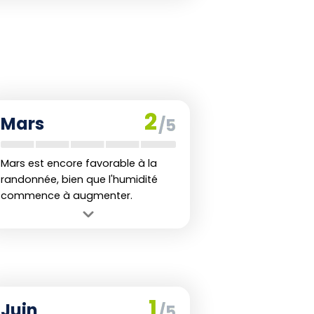
2
Mars
/5
Mars est encore favorable à la
randonnée, bien que l'humidité
commence à augmenter.
Avantage :
Les températures restent
confortables avec des précipitations
modérées.
Inconvénient :
Le risque d'humidité
augmentant peut rendre certains
1
Juin
/5
sentiers glissants.