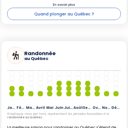
Quand plonger au Québec ?
Randonnée
au Québec
Janvier
Février
Mars
Avril
Mai
Juin
Juillet
Août
Septembre
Octobre
Novembre
Décembre
Graphique, mois par mois, représentant les périodes favorables à la
randonnée au Québec
.
La meilleure saison pour randonner au Québec s'étend de