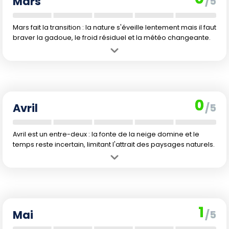
Mars
/5
peuvent limiter certaines activités extérieures.
Mars fait la transition : la nature s'éveille lentement mais il faut
braver la gadoue, le froid résiduel et la météo changeante.
Avantage :
Début du dégel, la lumière du jour gagne du terrain et
certaines journées s'adoucissent, ouvrant la voie aux premières
sorties printanières.
Inconvénient :
La neige fondante rend les déplacements plus
0
difficiles, et les activités de plein air restent limitées. Le climat est
Avril
/5
encore bien frais.
Avril est un entre-deux : la fonte de la neige domine et le
temps reste incertain, limitant l'attrait des paysages naturels.
Avantage :
Les journées s'allongent nettement, donnant plus de
temps pour explorer les villes et assister à la cabane à sucre locale.
Inconvénient :
Le redoux génère beaucoup de boue et la nature est
en demi-teinte : ni véritable hiver, ni réel printemps. Prévoyez des
1
vêtements adaptés à l'humidité.
Mai
/5