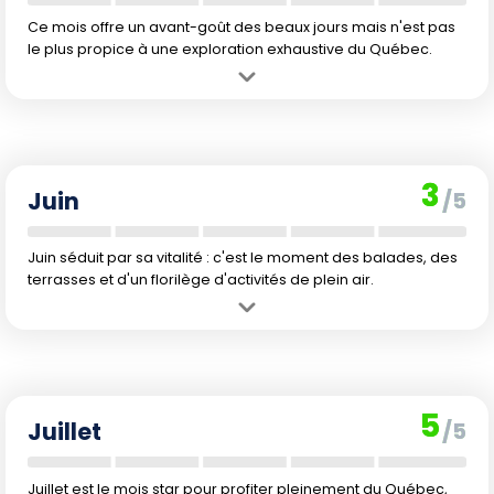
Ce mois offre un avant-goût des beaux jours mais n'est pas
le plus propice à une exploration exhaustive du Québec.
Avantage :
Mai marque le retour de températures clémentes, avec
la floraison des parcs et l'ouverture progressive des sentiers de
randonnée.
Inconvénient :
La météo reste variable, parfois fraîche ou pluvieuse,
3
et la nature n'est pas encore à son apogée. Risque de moustiques
Juin
/5
en extérieur.
Juin séduit par sa vitalité : c'est le moment des balades, des
terrasses et d'un florilège d'activités de plein air.
Avantage :
Juin lance la belle saison : températures douces,
journées très longues, accès facile aux sentiers de randonnée,
festivals en plein air.
Inconvénient :
Quelques pluies et débuts de l'affluence touristique
5
à prévoir, surtout en fin de mois. L'eau reste froide pour la baignade.
Juillet
/5
Juillet est le mois star pour profiter pleinement du Québec,