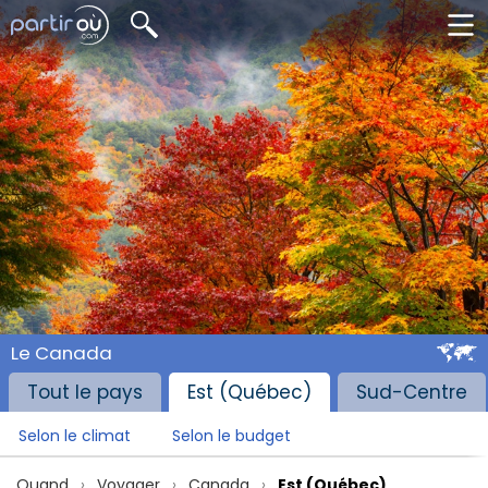
Le Canada
Tout le pays
Est (Québec)
Sud-Centre
Selon le climat
Selon le budget
Quand
Voyager
Canada
Est (Québec)