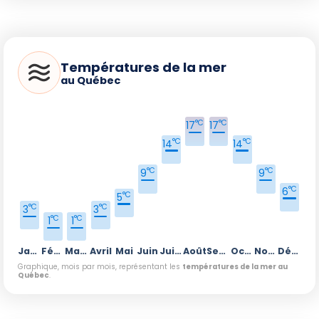
Températures de la mer
au Québec
°C
°C
17
17
°C
°C
14
14
°C
°C
9
9
°C
6
°C
5
°C
°C
3
3
°C
°C
1
1
Janvier
Février
Mars
Avril
Mai
Juin
Juillet
Août
Septembre
Octobre
Novembre
Décembre
Graphique, mois par mois, représentant les
températures de la mer au
Québec
.