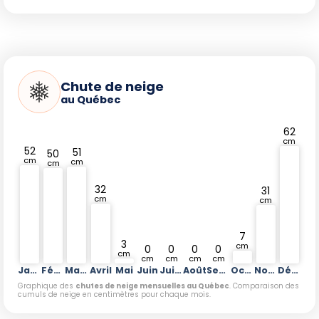
Chute de neige
au Québec
62
cm
52
51
50
cm
cm
cm
32
31
cm
cm
7
3
cm
0
0
0
0
cm
cm
cm
cm
cm
Janvier
Février
Mars
Avril
Mai
Juin
Juillet
Août
Septembre
Octobre
Novembre
Décembre
Graphique des
chutes de neige mensuelles au Québec
. Comparaison des
cumuls de neige en centimètres pour chaque mois.