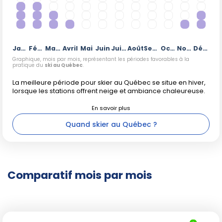
Janvier
Février
Mars
Avril
Mai
Juin
Juillet
Août
Septembre
Octobre
Novembre
Décembre
Graphique, mois par mois, représentant les périodes favorables à la
pratique du
ski au Québec
.
La meilleure période pour skier au Québec se situe en hiver,
lorsque les stations offrent neige et ambiance chaleureuse.
Quand skier au Québec ?
Comparatif mois par mois