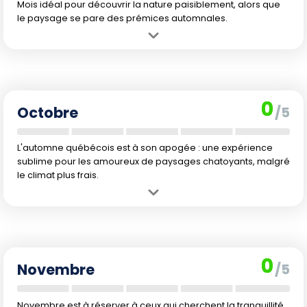
Mois idéal pour découvrir la nature paisiblement, alors que
le paysage se pare des prémices automnales.
Avantage :
Septembre permet de profiter de belles journées douces,
avec une baisse des prix et de la fréquentation. Les couleurs
d'automne commencent à poindre fin de mois.
Inconvénient :
Les nuits rafraîchissent nettement, certains
0
équipements touristiques bouclent leurs portes et les vacances
Octobre
/5
estivales sont déjà terminées.
L'automne québécois est à son apogée : une expérience
sublime pour les amoureux de paysages chatoyants, malgré
le climat plus frais.
Avantage :
Octobre émerveille avec ses couleurs d'automne
éclatantes, parfait pour la photographie et les randonnées en forêt.
Inconvénient :
Les températures chutent rapidement, les jours
raccourcissent, certaines attractions ferment leurs portes pour la
0
saison froide.
Novembre
/5
Novembre est à réserver à ceux qui cherchent la tranquillité,