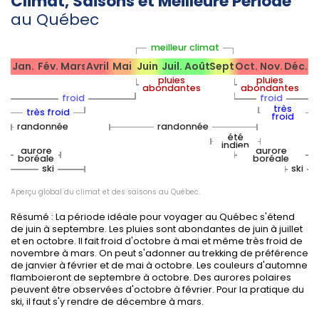
Climat, Saisons et Meilleure Période
préférable de réserver à l'avance et de prévoir une
au Québec
protection contre les moustiques en pleine nature.
En
hiver
, de nombreux sites restent ouverts pour le
meilleur climat
ski, la raquette ou les marchés de Noël, mais
Jan.
Fév.
Mars
Avril
Mai
Juin
Juil.
Août
Sept.
Oct.
Nov.
Déc.
certaines routes secondaires peuvent être enneigées
pluies
pluies
ou fermées : renseignez-vous sur l'accès aux parcs
abondantes
abondantes
avant de partir.
froid
froid
très
très froid
froid
Le
printemps
est idéal pour découvrir les érablières
randonnée
randonnée
et les cabanes à sucre, bien que la fonte du manteau
été
indien
neigeux puisse limiter la randonnée classique.
aurore
aurore
boréale
boréale
En
automne
(septembre), la fréquentation baisse
ski
ski
après les vacances estivales : vous profiterez alors
des sentiers et sites naturels dans des conditions plus
Aperçu global du climat et des saisons au Québec.
sereines pour admirer les forêts embrasées.
Résumé : La période idéale pour voyager au Québec s'étend
de juin à septembre. Les pluies sont abondantes de juin à juillet
et en octobre. Il fait froid d'octobre à mai et même très froid de
novembre à mars. On peut s'adonner au trekking de préférence
Fêtes, événements et saison
de janvier à février et de mai à octobre. Les couleurs d'automne
flamboieront de septembre à octobre. Des aurores polaires
touristique
peuvent être observées d'octobre à février. Pour la pratique du
ski, il faut s'y rendre de décembre à mars.