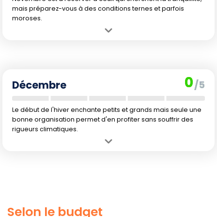
mais préparez-vous à des conditions ternes et parfois
moroses.
Avantage :
Très peu de touristes, tarifs hôteliers au plus bas,
atmosphère paisible et prémices de l'hiver dans les villes.
Inconvénient :
Niveau météo, c'est la saison creuse : beaucoup de
pluie, froid, absence de couleurs marquées et peu d'activités
0
accessibles.
Décembre
/5
Le début de l'hiver enchante petits et grands mais seule une
bonne organisation permet d'en profiter sans souffrir des
rigueurs climatiques.
Avantage :
Décembre plonge le Québec dans l'ambiance magique
de Noël, idéale pour les marchés et les premières activités
hivernales.
Inconvénient :
Froid puissant, journées très courtes, prix des séjours
en hausse nette, surtout pendant les vacances scolaires.
Selon le budget