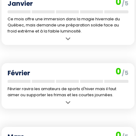
0
Janvier
/5
Ce mois offre une immersion dans la magie hivernale du
Québec, mais demande une préparation solide face au
froid extrême et à la faible luminosité.
Avantage :
Janvier est idéal pour vivre l'hiver québécois dans toute
sa splendeur et profiter pleinement des activités de glisse comme le
ski ou la motoneige.
Inconvénient :
Les températures glaciales et les journées très
0
courtes rendent les sorties parfois difficiles, surtout par –16 °C le
Février
/5
matin. Les déplacements sont aussi ralentis par la neige.
Février ravira les amateurs de sports d'hiver mais il faut
aimer ou supporter les frimas et les courtes journées.
Avantage :
Février bénéficie d'un bon enneigement, parfait pour les
sports d'hiver et la découverte des paysages recouverts de neige
immaculée.
Inconvénient :
Le froid reste mordant, avec des matins souvent
0
sous les –19 °C. Les longues nuits et la météo parfois capricieuse