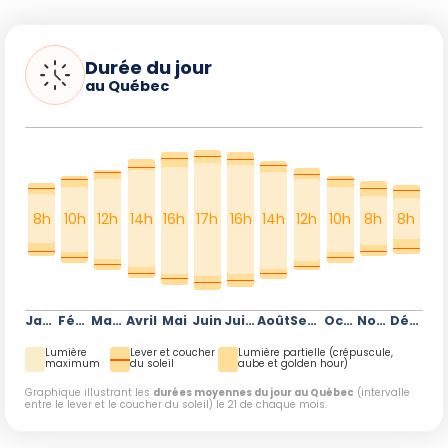
Durée du jour
au Québec
8h
10h
12h
14h
16h
17h
16h
14h
12h
10h
8h
8h
Janvier
Février
Mars
Avril
Mai
Juin
Juillet
Août
Septembre
Octobre
Novembre
Décembre
Lumière
Lever et coucher
Lumière partielle (crépuscule,
maximum
du soleil
aube et golden hour)
Graphique illustrant les
durées moyennes du jour au Québec
(intervalle
entre le lever et le coucher du soleil) le 21 de chaque mois.