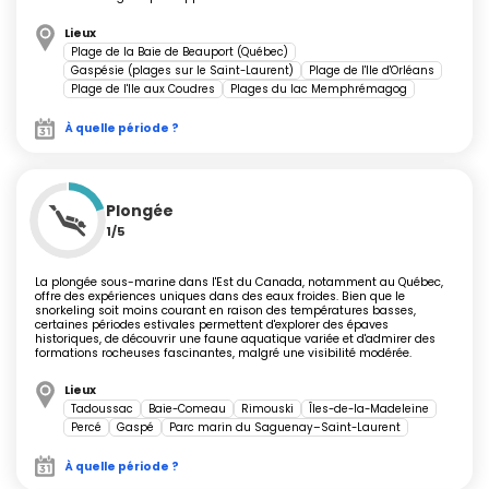
– s'observe surtout tôt le matin ou en fin de journée.
Respectez la quiétude des animaux, restez sur les sentiers
Lieux
balisés et rapportez tous vos déchets. Pour contribuer à la
Plage de la Baie de Beauport (Québec)
Gaspésie (plages sur le Saint-Laurent)
Plage de l'Ile d'Orléans
préservation des milieux fragiles, évitez de cueillir la flore et
Plage de l'Ile aux Coudres
Plages du lac Memphrémagog
privilégiez les espaces aménagés.
À quelle période ?
À l'automne, assistez à l'incroyable spectacle des
couleurs
d'automne
dans des sites comme le
Mont-Tremblant
,
la
Jacques-Cartier
ou le parc de la Mauricie. C'est
Plongée
également la saison idéale pour les photographes, avec
1/5
des panoramas chatoyants sur l'
Île d'Orléans
ou la
route
des montagnes
. Au fil du fleuve Saint-Laurent,
La plongée sous-marine dans l'Est du Canada, notamment au Québec,
émerveillez-vous devant les chutes – la monumentale
offre des expériences uniques dans des eaux froides. Bien que le
snorkeling soit moins courant en raison des températures basses,
chute Montmorency
(83 m), plus haute que les chutes
certaines périodes estivales permettent d'explorer des épaves
du Niagara, ou le canyon Sainte-Anne.
historiques, de découvrir une faune aquatique variée et d'admirer des
formations rocheuses fascinantes, malgré une visibilité modérée.
Lieux
Tadoussac
Baie-Comeau
Rimouski
Îles-de-la-Madeleine
Expériences typiques et activités
Percé
Gaspé
Parc marin du Saguenay–Saint-Laurent
nature
À quelle période ?