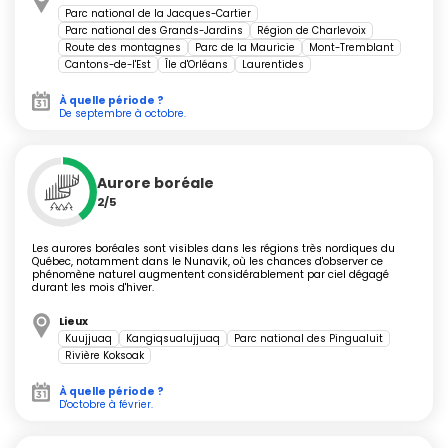
Parc national de la Jacques-Cartier
Parc national des Grands-Jardins
Région de Charlevoix
Route des montagnes
Parc de la Mauricie
Mont-Tremblant
Itinéraires et suggestions de séjour
Cantons-de-l'Est
Île d'Orléans
Laurentides
À quelle période ?
De septembre à octobre.
1 semaine
: Découvrez Montréal puis partez explorer
la nature du parc national du Mont-Tremblant ou
celui de la Mauricie. Faites un détour par le village
coloré de
Tadoussac
pour l'observation des baleines.
Aurore boréale
2/5
2 semaines
: Ajoutez le
Vieux-Québec
et la région
de Charlevoix, naviguez sur le fjord du Saguenay,
poursuivez vers le parc national de la Gaspésie.
Les aurores boréales sont visibles dans les régions très nordiques du
Québec, notamment dans le Nunavik, où les chances d'observer ce
phénomène naturel augmentent considérablement par ciel dégagé
3 semaines
: Prolongez vers les
Îles-de-la-
durant les mois d'hiver.
Madeleine
et la
route des vins
dans les Cantons-
de-l'Est, découvrez l'
Île d'Orléans
et les villages de la
Lieux
Côte-Nord. Terminez par Ottawa si l'envie vous
Kuujjuaq
Kangiqsualujjuaq
Parc national des Pingualuit
prend.
Rivière Koksoak
À quelle période ?
D'octobre à février.
Conseils pratiques et accès