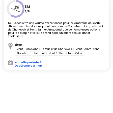
Ski
3/5
Le Québec est accessible via les aéroports internationaux
de
Montréal
ou
Québec
. Une location de voiture facilite la
Le Québec offre une variété d'expériences pour les amateurs de sports
découverte des parcs et régions isolées, tandis que le train
d'hiver, avec des stations populaires comme Mont-Tremblant, Le Massif
relie les grandes villes. L'été offre des journées longues et
de Charlevoix et Mont Sainte-Anne, ainsi que de nombreuses options
pour le ski alpin et le ski de fond dans un cadre accueillant et
propices aux activités en extérieur, tandis que l'hiver exige
chaleureux.
des vêtements chauds et adaptés. Certains parcs
Lieux
nationaux nécessitent une réservation en haute saison ou
Mont-Tremblant
Le Massif de Charlevoix
Mont Sainte-Anne
pour les activités populaires.
Stoneham
Bromont
Mont Sutton
Mont Orford
À quelle période ?
De décembre à mars.
Ambiance locale et événements
festifs
L'atmosphère québécoise se vit dans les marchés publics
(Jean-Talon à Montréal, marché du Vieux-Port à Québec),
lors des incontournables cabanes à sucre au printemps ou
lors des festivals – Jazz à Montréal, Carnaval à Québec,