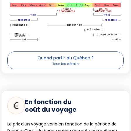
Jan.
Fév.
Mars
Avril
Mai
Juin
Juil.
Août
Sept.
Oct.
Nov.
Déc.
pluies
pluies
abondantes
abondantes
froid
froid
très froid
très froid
randonnée
randonnée
été indien
aurore
aurore boréale
boréale
ski
ski
Quand partir au Québec ?
En fonction du
coût du voyage
Le prix d'un voyage varie en fonction de la période de
l'année. Choisir la bonne saison permet une meilleure